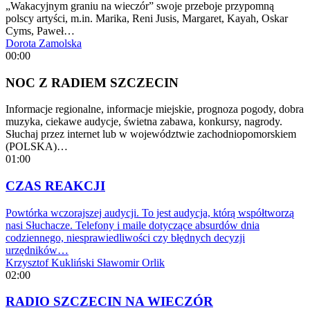
„Wakacyjnym graniu na wieczór” swoje przeboje przypomną
polscy artyści, m.in. Marika, Reni Jusis, Margaret, Kayah, Oskar
Cyms, Paweł…
Dorota Zamolska
00:00
NOC Z RADIEM SZCZECIN
Informacje regionalne, informacje miejskie, prognoza pogody, dobra
muzyka, ciekawe audycje, świetna zabawa, konkursy, nagrody.
Słuchaj przez internet lub w województwie zachodniopomorskiem
(POLSKA)…
01:00
CZAS REAKCJI
Powtórka wczorajszej audycji. To jest audycja, którą współtworzą
nasi Słuchacze. Telefony i maile dotyczące absurdów dnia
codziennego, niesprawiedliwości czy błędnych decyzji
urzędników…
Krzysztof Kukliński
Sławomir Orlik
02:00
RADIO SZCZECIN NA WIECZÓR