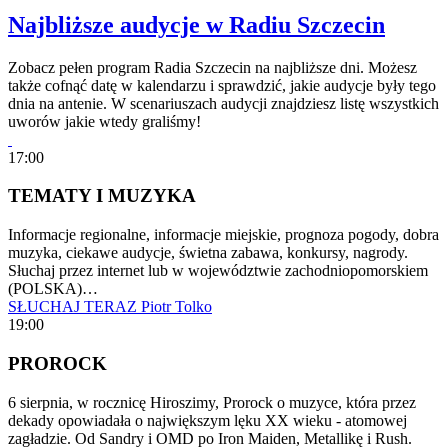
Najbliższe audycje w Radiu Szczecin
Zobacz pełen program Radia Szczecin na najbliższe dni. Możesz
także cofnąć datę w kalendarzu i sprawdzić, jakie audycje były tego
dnia na antenie. W scenariuszach audycji znajdziesz listę wszystkich
uworów jakie wtedy graliśmy!
17:00
TEMATY I MUZYKA
Informacje regionalne, informacje miejskie, prognoza pogody, dobra
muzyka, ciekawe audycje, świetna zabawa, konkursy, nagrody.
Słuchaj przez internet lub w województwie zachodniopomorskiem
(POLSKA)…
SŁUCHAJ TERAZ
Piotr Tolko
19:00
PROROCK
6 sierpnia, w rocznicę Hiroszimy, Prorock o muzyce, która przez
dekady opowiadała o największym lęku XX wieku - atomowej
zagładzie. Od Sandry i OMD po Iron Maiden, Metallikę i Rush.