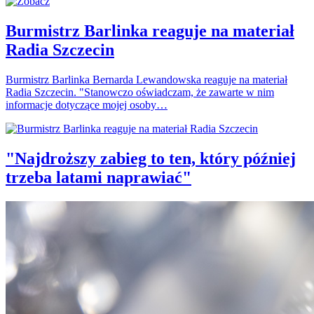
Burmistrz Barlinka reaguje na materiał
Radia Szczecin
Burmistrz Barlinka Bernarda Lewandowska reaguje na materiał
Radia Szczecin. "Stanowczo oświadczam, że zawarte w nim
informacje dotyczące mojej osoby…
"Najdroższy zabieg to ten, który później
trzeba latami naprawiać"