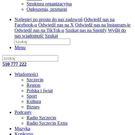
Struktura organizacyjna
Ogłoszenia, przetargi
Najlepiej po prostu do nas zadzwoń
Odwiedź nas na
Facebook-u
Odwiedź nas na X
Odwiedź nas na Instagram-ie
Odwiedź nas na TikTok-u
Szukaj nas na Spotify
Wyślij do
nas wiadomość
Szukaj
Menu
510 777 222
Wiadomości
Szczecin
Region
Polska i świat
Sport
Kultura
Biznes
Podcasty
Radio Szczecin
Radio Szczecin Extra
Muzyka
Konkursy