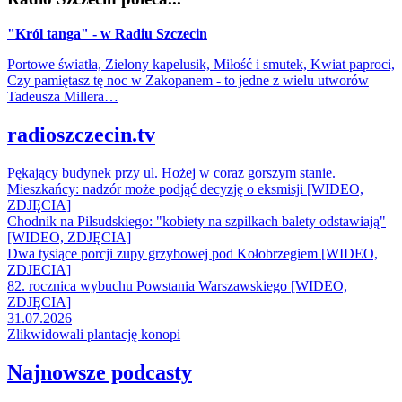
"Król tanga" - w Radiu Szczecin
Portowe światła, Zielony kapelusik, Miłość i smutek, Kwiat paproci,
Czy pamiętasz tę noc w Zakopanem - to jedne z wielu utworów
Tadeusza Millera…
radioszczecin.tv
Pękający budynek przy ul. Hożej w coraz gorszym stanie.
Mieszkańcy: nadzór może podjąć decyzję o eksmisji [WIDEO,
ZDJĘCIA]
Chodnik na Piłsudskiego: "kobiety na szpilkach balety odstawiają"
[WIDEO, ZDJĘCIA]
Dwa tysiące porcji zupy grzybowej pod Kołobrzegiem [WIDEO,
ZDJECIA]
82. rocznica wybuchu Powstania Warszawskiego [WIDEO,
ZDJĘCIA]
31.07.2026
Zlikwidowali plantację konopi
Najnowsze podcasty