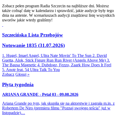
Zobacz pełen program Radia Szczecin na najbliższe dni. Możesz
także cofnąć datę w kalendarzu i sprawdzić, jakie audycje były tego
dnia na antenie. W scenariuszach audycji znajdziesz listę wszystkich
uworów jakie wtedy graliśmy!
Szczecińska Lista Przebojów
Notowanie 1835 (31.07.2026)
1. Hugel, Imael Angel, Ultra Nate
Movin' To The Sun
2. David
Guetta, Alok, Stick Figure
Run Run River (Angels Above Me)
3.
The Bausa
Magnetic
4. Dubdogz, Fezzo, Zaark
How Does It Feel
5. Anotr feat. 54 Ultra
Talk To You
Zobacz
Głosuj »
Płyta tygodnia
ARIANA GRANDE - Petal 03 - 09.08.2026
Ariana Grande po tym, jak skupiła się na aktorstwie i zagrała m.in. z
Robertem De Niro (premiera filmu "Poznaj swojego teścia" już w
listopadzie)…