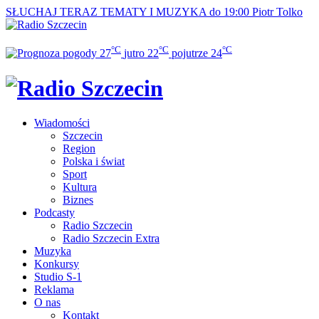
SŁUCHAJ TERAZ
TEMATY I MUZYKA do 19:00
Piotr Tolko
°C
°C
°C
27
jutro
22
pojutrze
24
Wiadomości
Szczecin
Region
Polska i świat
Sport
Kultura
Biznes
Podcasty
Radio Szczecin
Radio Szczecin Extra
Muzyka
Konkursy
Studio S-1
Reklama
O nas
Kontakt