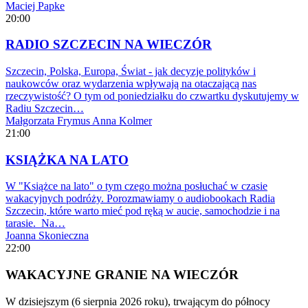
Maciej Papke
20:00
RADIO SZCZECIN NA WIECZÓR
Szczecin, Polska, Europa, Świat - jak decyzje polityków i
naukowców oraz wydarzenia wpływają na otaczającą nas
rzeczywistość? O tym od poniedziałku do czwartku dyskutujemy w
Radiu Szczecin…
Małgorzata Frymus
Anna Kolmer
21:00
KSIĄŻKA NA LATO
W "Książce na lato" o tym czego można posłuchać w czasie
wakacyjnych podróży. Porozmawiamy o audiobookach Radia
Szczecin, które warto mieć pod ręką w aucie, samochodzie i na
tarasie. Na…
Joanna Skonieczna
22:00
WAKACYJNE GRANIE NA WIECZÓR
W dzisiejszym (6 sierpnia 2026 roku), trwającym do północy