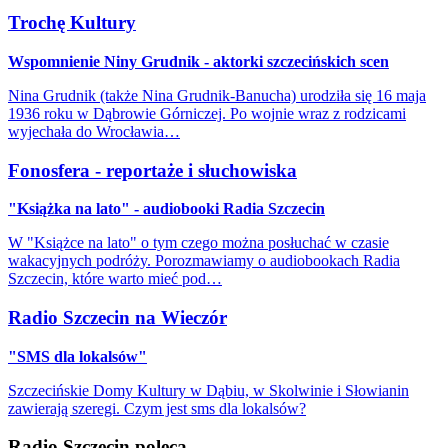
Trochę Kultury
Wspomnienie Niny Grudnik - aktorki szczecińskich scen
Nina Grudnik (także Nina Grudnik-Banucha) urodziła się 16 maja
1936 roku w Dąbrowie Górniczej. Po wojnie wraz z rodzicami
wyjechała do Wrocławia…
Fonosfera - reportaże i słuchowiska
"Książka na lato" - audiobooki Radia Szczecin
W "Książce na lato" o tym czego można posłuchać w czasie
wakacyjnych podróży. Porozmawiamy o audiobookach Radia
Szczecin, które warto mieć pod…
Radio Szczecin na Wieczór
"SMS dla lokalsów"
Szczecińskie Domy Kultury w Dąbiu, w Skolwinie i Słowianin
zawierają szeregi. Czym jest sms dla lokalsów?
Radio Szczecin poleca...