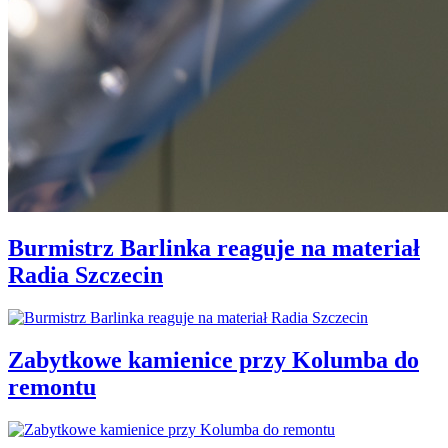
Burmistrz Barlinka reaguje na materiał
Radia Szczecin
Zabytkowe kamienice przy Kolumba do
remontu