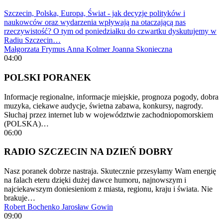
Szczecin, Polska, Europa, Świat - jak decyzje polityków i
naukowców oraz wydarzenia wpływają na otaczającą nas
rzeczywistość? O tym od poniedziałku do czwartku dyskutujemy w
Radiu Szczecin…
Małgorzata Frymus
Anna Kolmer
Joanna Skonieczna
04:00
POLSKI PORANEK
Informacje regionalne, informacje miejskie, prognoza pogody, dobra
muzyka, ciekawe audycje, świetna zabawa, konkursy, nagrody.
Słuchaj przez internet lub w województwie zachodniopomorskiem
(POLSKA)…
06:00
RADIO SZCZECIN NA DZIEŃ DOBRY
Nasz poranek dobrze nastraja. Skutecznie przesyłamy Wam energię
na falach eteru dzięki dużej dawce humoru, najnowszym i
najciekawszym doniesieniom z miasta, regionu, kraju i świata. Nie
brakuje…
Robert Bochenko
Jarosław Gowin
09:00