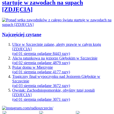
startuje w zawodach na supach
[ZDJĘCIA]
Najczęściej czytane
Ulice w Szczecinie zalane, alerty prawie w całym kraju
[ZDJĘCIA]
(od 01 sierpnia oglądane 8443 razy)
Akcja ratunkowa na jeziorze Głębokim w Szczecinie
(od 02 sierpnia oglądane 4879 razy)
Pożar domu w Mierzynie
(od 01 sierpnia oglądane 4177 razy)
Tragiczny finał wypoczynku nad Jeziorem Głębokie w
Szczecinie
(od 03 sierpnia oglądane 3672 razy)
Owsiak: Zachodniopomorskie, obyśmy tutaj zostali
[ZDJĘCIA]
(od 01 sierpnia oglądane 3071 razy)