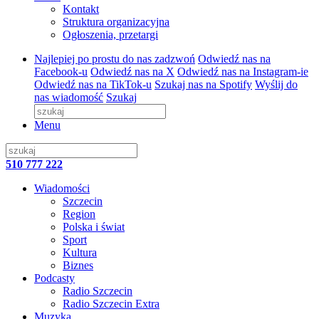
Kontakt
Struktura organizacyjna
Ogłoszenia, przetargi
Najlepiej po prostu do nas zadzwoń
Odwiedź nas na
Facebook-u
Odwiedź nas na X
Odwiedź nas na Instagram-ie
Odwiedź nas na TikTok-u
Szukaj nas na Spotify
Wyślij do
nas wiadomość
Szukaj
Menu
510 777 222
Wiadomości
Szczecin
Region
Polska i świat
Sport
Kultura
Biznes
Podcasty
Radio Szczecin
Radio Szczecin Extra
Muzyka