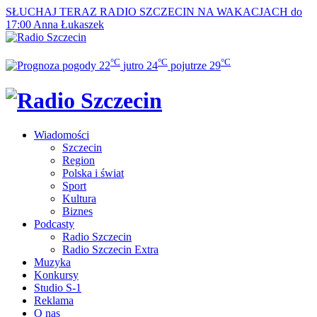
SŁUCHAJ TERAZ
RADIO SZCZECIN NA WAKACJACH do
17:00
Anna Łukaszek
°C
°C
°C
22
jutro
24
pojutrze
29
Wiadomości
Szczecin
Region
Polska i świat
Sport
Kultura
Biznes
Podcasty
Radio Szczecin
Radio Szczecin Extra
Muzyka
Konkursy
Studio S-1
Reklama
O nas