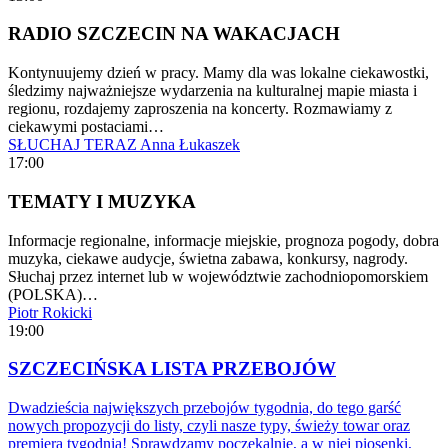
RADIO SZCZECIN NA WAKACJACH
Kontynuujemy dzień w pracy. Mamy dla was lokalne ciekawostki,
śledzimy najważniejsze wydarzenia na kulturalnej mapie miasta i
regionu, rozdajemy zaproszenia na koncerty. Rozmawiamy z
ciekawymi postaciami…
SŁUCHAJ TERAZ
Anna Łukaszek
17:00
TEMATY I MUZYKA
Informacje regionalne, informacje miejskie, prognoza pogody, dobra
muzyka, ciekawe audycje, świetna zabawa, konkursy, nagrody.
Słuchaj przez internet lub w województwie zachodniopomorskiem
(POLSKA)…
Piotr Rokicki
19:00
SZCZECIŃSKA LISTA PRZEBOJÓW
Dwadzieścia największych przebojów tygodnia, do tego garść
nowych propozycji do listy, czyli nasze typy, świeży towar oraz
premiera tygodnia! Sprawdzamy poczekalnię, a w niej piosenki,