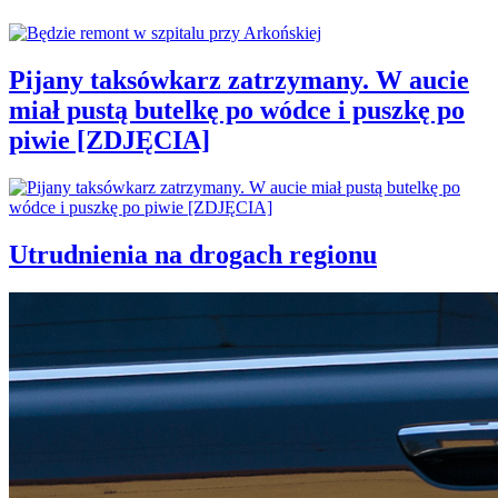
Pijany taksówkarz zatrzymany. W aucie
miał pustą butelkę po wódce i puszkę po
piwie [ZDJĘCIA]
Utrudnienia na drogach regionu