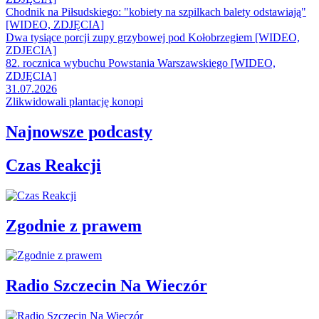
Chodnik na Piłsudskiego: "kobiety na szpilkach balety odstawiają"
[WIDEO, ZDJĘCIA]
Dwa tysiące porcji zupy grzybowej pod Kołobrzegiem [WIDEO,
ZDJECIA]
82. rocznica wybuchu Powstania Warszawskiego [WIDEO,
ZDJĘCIA]
31.07.2026
Zlikwidowali plantację konopi
Najnowsze podcasty
Czas Reakcji
Zgodnie z prawem
Radio Szczecin Na Wieczór