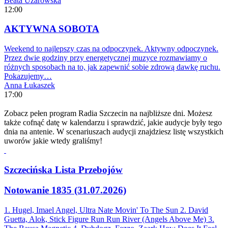
Beata Użarowska
12:00
AKTYWNA SOBOTA
Weekend to najlepszy czas na odpoczynek. Aktywny odpoczynek.
Przez dwie godziny przy energetycznej muzyce rozmawiamy o
różnych sposobach na to, jak zapewnić sobie zdrową dawkę ruchu.
Pokazujemy…
Anna Łukaszek
17:00
Zobacz pełen program Radia Szczecin na najbliższe dni. Możesz
także cofnąć datę w kalendarzu i sprawdzić, jakie audycje były tego
dnia na antenie. W scenariuszach audycji znajdziesz listę wszystkich
uworów jakie wtedy graliśmy!
Szczecińska Lista Przebojów
Notowanie 1835 (31.07.2026)
1. Hugel, Imael Angel, Ultra Nate
Movin' To The Sun
2. David
Guetta, Alok, Stick Figure
Run Run River (Angels Above Me)
3.