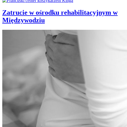
Zatrucie w ośrodku rehabilitacyjnym w
Międzywodziu