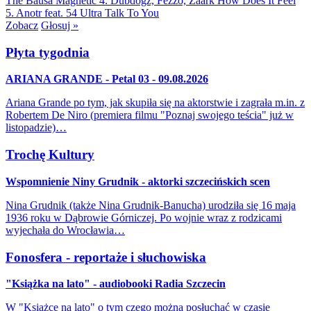
The Bausa
Magnetic
4. Dubdogz, Fezzo, Zaark
How Does It Feel
5. Anotr feat. 54 Ultra
Talk To You
Zobacz
Głosuj »
Płyta tygodnia
ARIANA GRANDE - Petal 03 - 09.08.2026
Ariana Grande po tym, jak skupiła się na aktorstwie i zagrała m.in. z
Robertem De Niro (premiera filmu "Poznaj swojego teścia" już w
listopadzie)…
Trochę Kultury
Wspomnienie Niny Grudnik - aktorki szczecińskich scen
Nina Grudnik (także Nina Grudnik-Banucha) urodziła się 16 maja
1936 roku w Dąbrowie Górniczej. Po wojnie wraz z rodzicami
wyjechała do Wrocławia…
Fonosfera - reportaże i słuchowiska
"Książka na lato" - audiobooki Radia Szczecin
W "Książce na lato" o tym czego można posłuchać w czasie