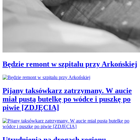
Będzie remont w szpitalu przy Arkońskiej
Pijany taksówkarz zatrzymany. W aucie
miał pustą butelkę po wódce i puszkę po
piwie [ZDJĘCIA]
Utrudnienia na drogach regionu