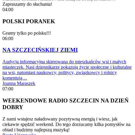
Zapraszamy do słuchania!
04:00
POLSKI PORANEK
Gramy tylko po polsku!!!
06:00
NA SZCZECIŃSKIEJ ZIEMI
Audycja informacyjna skierowana do mieszkańców wsi i małych
miasteczek. Nasi dziennikarze pokazują życie społeczne i kulturalne
na wsi, natomiast naukowcy, politycy, związkowcy i rolnicy
komentują…
Joanna Maraszek
07:00
WEEKENDOWE RADIO SZCZECIN NA DZIEŃ
DOBRY
Z nami wstajesz naładowany pozytywną energią i wiesz, jak
ciekawie spędzić weekend. Do tego dorzucamy kilka pomysłów na
obiad i budzimy najlepszą muzyką!