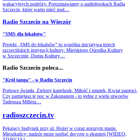
wakacyjnych podróży. Porozmawiamy o audiobookach Radia
Szczecin, które warto mieć pod…
Radio Szczecin na Wieczór
"SMS dla lokalsów"
Projekt „SMS do lokalsów” to wspólna inicjatywa trzech
szczecińskich instytucji kultury: Miejskiego Ośrodka Kultury
w Szczecinie, Domu Kultury…
Radio Szczecin poleca...
"Król tanga" - w Radiu Szczecin
Portowe światła, Zielony kapelusik, Miłość i smutek, Kwiat paproci,
Czy pamiętasz tę noc w Zakopanem - to jedne z wielu utworów
Tadeusza Millera…
radioszczecin.tv
Pękający budynek przy ul. Hożej w coraz gorszym stanie.
Mieszkańcy: nadzór może podjąć decyzję o eksmisji [WIDEO,
ZDJĘCIA]