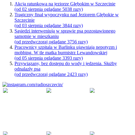
Akcja ratunkowa na jeziorze Głębokim w Szczecinie
(od 02 sierpnia oglądane 5038 razy)
Tragiczny finał wypoczynku nad Jeziorem Głębokie w
Szczecinie
(od 03 sierpnia oglądane 3844 razy)
Sąsiedzi interweniują w sprawie psa pozostawionego
samotnie w mieszkaniu
(od przedwczoraj oglądane 3756 razy)
Pracownicy szpitala w Barlinku ujawniają nepotyzm i
mobbing. W tle matka burmistrz Lewandowskiej
(od 05 sierpnia oglądane 3393 razy)
Przywiązany, bez dostępu do wody i jedzenia. Służby
odnalazły psa
(od przedwczoraj oglądane 2423 razy)