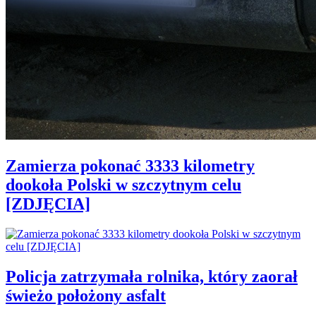
Zamierza pokonać 3333 kilometry
dookoła Polski w szczytnym celu
[ZDJĘCIA]
Policja zatrzymała rolnika, który zaorał
świeżo położony asfalt