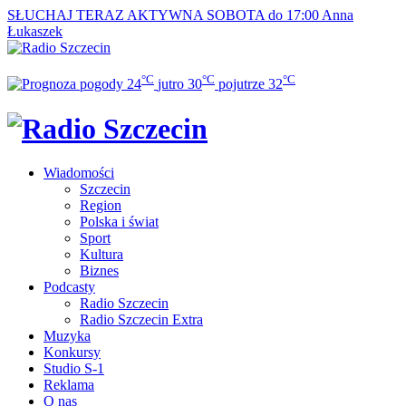
SŁUCHAJ TERAZ
AKTYWNA SOBOTA do 17:00
Anna
Łukaszek
°C
°C
°C
24
jutro
30
pojutrze
32
Wiadomości
Szczecin
Region
Polska i świat
Sport
Kultura
Biznes
Podcasty
Radio Szczecin
Radio Szczecin Extra
Muzyka
Konkursy
Studio S-1
Reklama
O nas