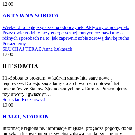
12:00
AKTYWNA SOBOTA
Weekend to najlepszy czas na odpoczynek. Aktywny odpoczynek.
Przez dwie godziny przy energetycznej muzyce rozmawiamy o
różnych sposobach na to, jak zapewnić sobie zdrową dawkę ruchu.
Pokazujemy…
SŁUCHAJ TERAZ
Anna Łukaszek
17:00
HIT-SOBOTA
Hit-Sobota to program, w którym gramy hity stare nowe i
najnowsze. Do tego zaglądamy do archiwalnych notowań list
przebojów ze Stanów Zjednoczonych oraz Europy. Prezentujemy
trzy utwory "gwiazdy"…
Sebastian Roszkowski
19:00
HALO, STADION
Informacje regionalne, informacje miejskie, prognoza pogody, dobra
muzyka, ciekawe audycje, świetna zabawa, konkursy, nagrody.