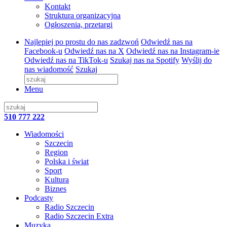
Kontakt
Struktura organizacyjna
Ogłoszenia, przetargi
Najlepiej po prostu do nas zadzwoń
Odwiedź nas na
Facebook-u
Odwiedź nas na X
Odwiedź nas na Instagram-ie
Odwiedź nas na TikTok-u
Szukaj nas na Spotify
Wyślij do
nas wiadomość
Szukaj
Menu
510 777 222
Wiadomości
Szczecin
Region
Polska i świat
Sport
Kultura
Biznes
Podcasty
Radio Szczecin
Radio Szczecin Extra
Muzyka