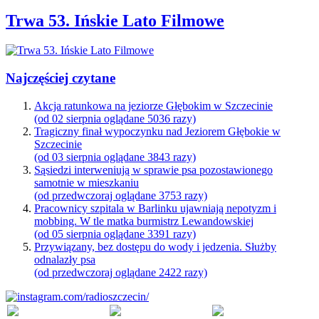
Trwa 53. Ińskie Lato Filmowe
Najczęściej czytane
Akcja ratunkowa na jeziorze Głębokim w Szczecinie
(od 02 sierpnia oglądane 5036 razy)
Tragiczny finał wypoczynku nad Jeziorem Głębokie w
Szczecinie
(od 03 sierpnia oglądane 3843 razy)
Sąsiedzi interweniują w sprawie psa pozostawionego
samotnie w mieszkaniu
(od przedwczoraj oglądane 3753 razy)
Pracownicy szpitala w Barlinku ujawniają nepotyzm i
mobbing. W tle matka burmistrz Lewandowskiej
(od 05 sierpnia oglądane 3391 razy)
Przywiązany, bez dostępu do wody i jedzenia. Służby
odnalazły psa
(od przedwczoraj oglądane 2422 razy)