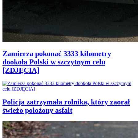
Zamierza pokonać 3333 kilometry
dookoła Polski w szczytnym celu
[ZDJĘCIA]
Policja zatrzymała rolnika, który zaorał
świeżo położony asfalt