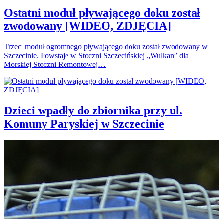
Ostatni moduł pływającego doku został
zwodowany [WIDEO, ZDJĘCIA]
Trzeci moduł ogromnego pływającego doku został zwodowany w
Szczecinie. Powstaje w Stoczni Szczecińskiej „Wulkan” dla
Morskiej Stoczni Remontowej…
Dzieci wpadły do zbiornika przy ul.
Komuny Paryskiej w Szczecinie