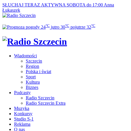
SŁUCHAJ TERAZ
AKTYWNA SOBOTA do 17:00
Anna
Łukaszek
°C
°C
°C
24
jutro
30
pojutrze
32
Wiadomości
Szczecin
Region
Polska i świat
Sport
Kultura
Biznes
Podcasty
Radio Szczecin
Radio Szczecin Extra
Muzyka
Konkursy
Studio S-1
Reklama
O nas