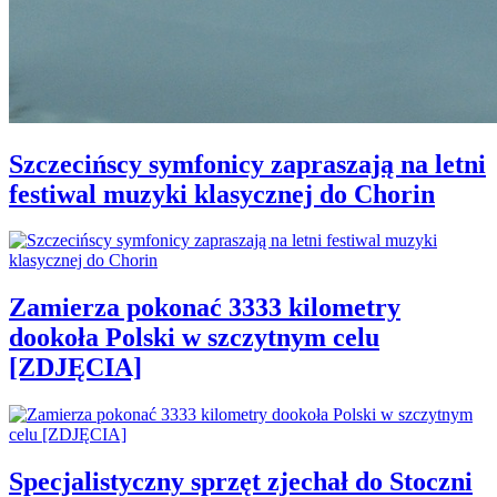
Szczecińscy symfonicy zapraszają na letni
festiwal muzyki klasycznej do Chorin
Zamierza pokonać 3333 kilometry
dookoła Polski w szczytnym celu
[ZDJĘCIA]
Specjalistyczny sprzęt zjechał do Stoczni