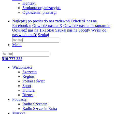
Kontakt
Struktura organizacyjna
Ogłoszenia, przetargi
Najlepiej po prostu do nas zadzwoń
Odwiedź nas na
Facebook-u
Odwiedź nas na X
Odwiedź nas na Instagram-ie
Odwiedź nas na TikTok-u
Szukaj nas na Spotify
Wyślij do
nas wiadomość
Szukaj
Menu
510 777 222
Wiadomości
Szczecin
Region
Polska i świat
Sport
Kultura
Biznes
Podcasty
Radio Szczecin
Radio Szczecin Extra
Muzyka