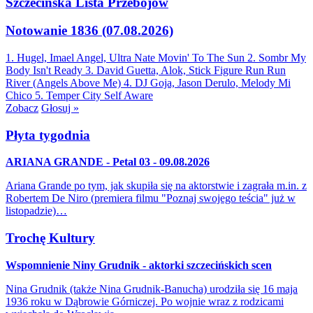
Szczecińska Lista Przebojów
Notowanie 1836 (07.08.2026)
1. Hugel, Imael Angel, Ultra Nate
Movin' To The Sun
2. Sombr
My
Body Isn't Ready
3. David Guetta, Alok, Stick Figure
Run Run
River (Angels Above Me)
4. DJ Goja, Jason Derulo, Melody
Mi
Chico
5. Temper City
Self Aware
Zobacz
Głosuj »
Płyta tygodnia
ARIANA GRANDE - Petal 03 - 09.08.2026
Ariana Grande po tym, jak skupiła się na aktorstwie i zagrała m.in. z
Robertem De Niro (premiera filmu "Poznaj swojego teścia" już w
listopadzie)…
Trochę Kultury
Wspomnienie Niny Grudnik - aktorki szczecińskich scen
Nina Grudnik (także Nina Grudnik-Banucha) urodziła się 16 maja
1936 roku w Dąbrowie Górniczej. Po wojnie wraz z rodzicami