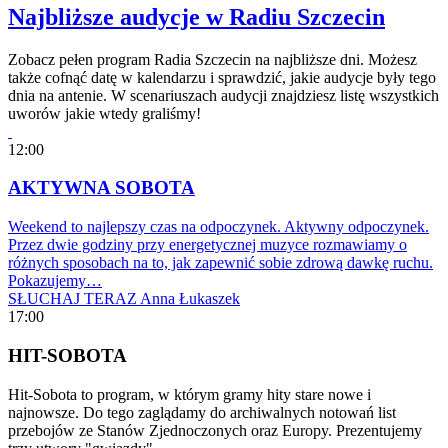
Najbliższe audycje w Radiu Szczecin
Zobacz pełen program Radia Szczecin na najbliższe dni. Możesz
także cofnąć datę w kalendarzu i sprawdzić, jakie audycje były tego
dnia na antenie. W scenariuszach audycji znajdziesz listę wszystkich
uworów jakie wtedy graliśmy!
12:00
AKTYWNA SOBOTA
Weekend to najlepszy czas na odpoczynek. Aktywny odpoczynek.
Przez dwie godziny przy energetycznej muzyce rozmawiamy o
różnych sposobach na to, jak zapewnić sobie zdrową dawkę ruchu.
Pokazujemy…
SŁUCHAJ TERAZ
Anna Łukaszek
17:00
HIT-SOBOTA
Hit-Sobota to program, w którym gramy hity stare nowe i
najnowsze. Do tego zaglądamy do archiwalnych notowań list
przebojów ze Stanów Zjednoczonych oraz Europy. Prezentujemy