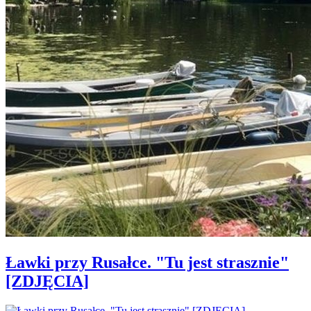
Ławki przy Rusałce. "Tu jest strasznie"
[ZDJĘCIA]