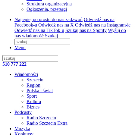
Struktura organizacyjna
Ogłoszenia, przetargi
Najlepiej po prostu do nas zadzwoń
Odwiedź nas na
Facebook-u
Odwiedź nas na X
Odwiedź nas na Instagram-ie
Odwiedź nas na TikTok-u
Szukaj nas na Spotify
Wyślij do
nas wiadomość
Szukaj
Menu
510 777 222
Wiadomości
Szczecin
Region
Polska i świat
Sport
Kultura
Biznes
Podcasty
Radio Szczecin
Radio Szczecin Extra
Muzyka
Konkursy