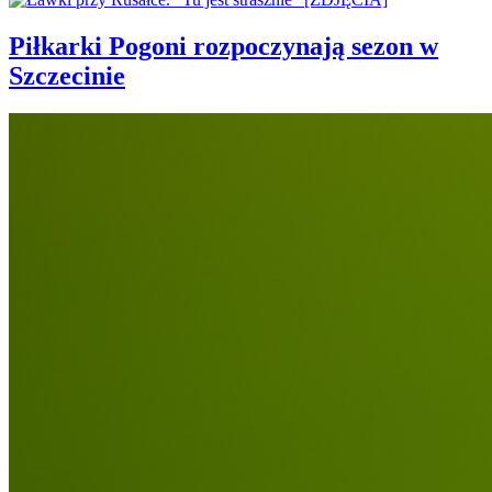
Piłkarki Pogoni rozpoczynają sezon w
Szczecinie