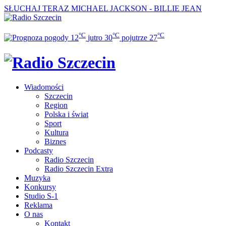
SŁUCHAJ TERAZ
MICHAEL JACKSON - BILLIE JEAN
°C
°C
°C
12
jutro
30
pojutrze
27
Wiadomości
Szczecin
Region
Polska i świat
Sport
Kultura
Biznes
Podcasty
Radio Szczecin
Radio Szczecin Extra
Muzyka
Konkursy
Studio S-1
Reklama
O nas
Kontakt