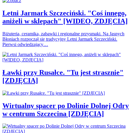
Letni Jarmark Szczeciński. "Coś innego,
aniżeli w sklepach" [WIDEO, ZDJĘCIA]
Biżuteria, ceramika, zabawki i regionalne przysmaki. Na Jasnych
Błoniach rozpoczął się tradycyjny Letni Jarmark Szczeciński.
Pierwsi odwiedzający…
Ławki przy Rusałce. "Tu jest strasznie"
[ZDJĘCIA]
Wirtualny spacer po Dolinie Dolnej Odry
w centrum Szczecina [ZDJĘCIA]