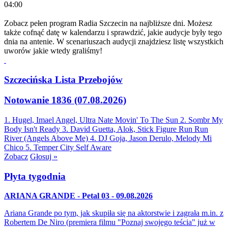
04:00
Zobacz pełen program Radia Szczecin na najbliższe dni. Możesz
także cofnąć datę w kalendarzu i sprawdzić, jakie audycje były tego
dnia na antenie. W scenariuszach audycji znajdziesz listę wszystkich
uworów jakie wtedy graliśmy!
Szczecińska Lista Przebojów
Notowanie 1836 (07.08.2026)
1. Hugel, Imael Angel, Ultra Nate
Movin' To The Sun
2. Sombr
My
Body Isn't Ready
3. David Guetta, Alok, Stick Figure
Run Run
River (Angels Above Me)
4. DJ Goja, Jason Derulo, Melody
Mi
Chico
5. Temper City
Self Aware
Zobacz
Głosuj »
Płyta tygodnia
ARIANA GRANDE - Petal 03 - 09.08.2026
Ariana Grande po tym, jak skupiła się na aktorstwie i zagrała m.in. z
Robertem De Niro (premiera filmu "Poznaj swojego teścia" już w