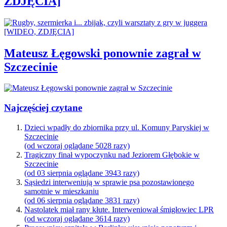
ZDJĘCIA]
Mateusz Łęgowski ponownie zagrał w
Szczecinie
Najczęściej czytane
Dzieci wpadły do zbiornika przy ul. Komuny Paryskiej w
Szczecinie
(od wczoraj oglądane 5028 razy)
Tragiczny finał wypoczynku nad Jeziorem Głębokie w
Szczecinie
(od 03 sierpnia oglądane 3943 razy)
Sąsiedzi interweniują w sprawie psa pozostawionego
samotnie w mieszkaniu
(od 06 sierpnia oglądane 3831 razy)
Nastolatek miał rany kłute. Interweniował śmigłowiec LPR
(od wczoraj oglądane 3614 razy)