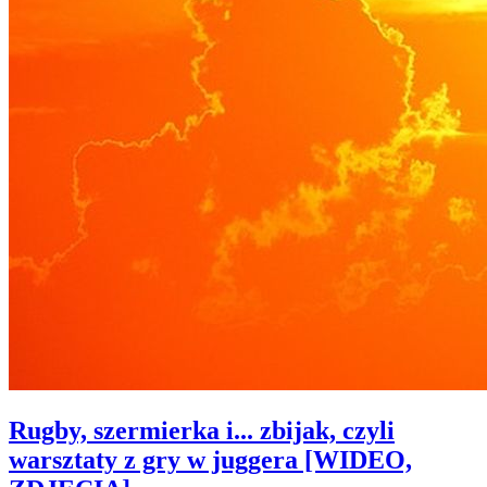
Rugby, szermierka i... zbijak, czyli
warsztaty z gry w juggera [WIDEO,