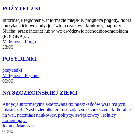
POŻYTECZNI
Informacje regionalne, informacje miejskie, prognoza pogody, dobra
muzyka, ciekawe audycje, świetna zabawa, konkursy, nagrody.
Słuchaj przez internet lub w województwie zachodniopomorskiem
(POLSKA)…
Małgorzata Furga
23:00
POSYDENKI
posydeńki
Małgorzata Frymus
00:00
NA SZCZECIŃSKIEJ ZIEMI
Audycja informacyjna skierowana do mieszkańców wsi i małych
miasteczek. Nasi dziennikarze pokazują życie społeczne i kulturalne
na wsi, natomiast naukowcy, politycy, związkowcy i rolnicy
komentują…
Joanna Maraszek
01:00