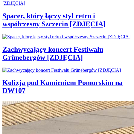
Spacer, który łączy styl retro i
współczesny Szczecin [ZDJĘCIA]
Zachwycający koncert Festiwalu
Grünebergów [ZDJĘCIA]
Kolizja pod Kamieniem Pomorskim na
DW107