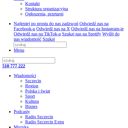
Kontakt
Struktura organizacyjna
Ogłoszenia, przetargi
Najlepiej po prostu do nas zadzwoń
Odwiedź nas na
Facebook-u
Odwiedź nas na X
Odwiedź nas na Instagram-ie
Odwiedź nas na TikTok-u
Szukaj nas na Spotify
Wyślij do
nas wiadomość
Szukaj
Menu
510 777 222
Wiadomości
Szczecin
Region
Polska i świat
Sport
Kultura
Biznes
Podcasty
Radio Szczecin
Radio Szczecin Extra
Muzyka