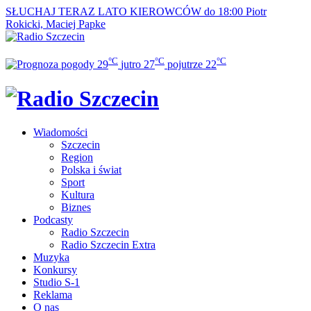
SŁUCHAJ TERAZ
LATO KIEROWCÓW do 18:00
Piotr
Rokicki, Maciej Papke
°C
°C
°C
29
jutro
27
pojutrze
22
Wiadomości
Szczecin
Region
Polska i świat
Sport
Kultura
Biznes
Podcasty
Radio Szczecin
Radio Szczecin Extra
Muzyka
Konkursy
Studio S-1
Reklama
O nas