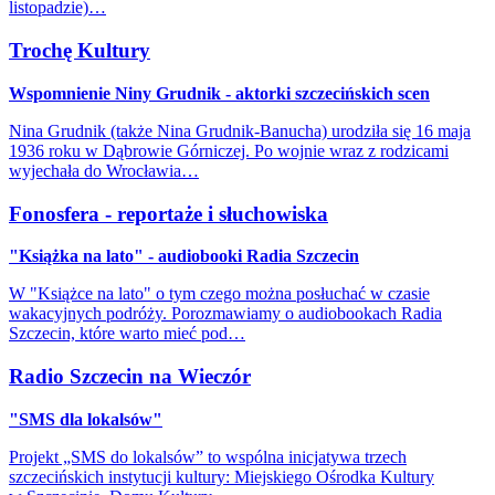
listopadzie)…
Trochę Kultury
Wspomnienie Niny Grudnik - aktorki szczecińskich scen
Nina Grudnik (także Nina Grudnik-Banucha) urodziła się 16 maja
1936 roku w Dąbrowie Górniczej. Po wojnie wraz z rodzicami
wyjechała do Wrocławia…
Fonosfera - reportaże i słuchowiska
"Książka na lato" - audiobooki Radia Szczecin
W "Książce na lato" o tym czego można posłuchać w czasie
wakacyjnych podróży. Porozmawiamy o audiobookach Radia
Szczecin, które warto mieć pod…
Radio Szczecin na Wieczór
"SMS dla lokalsów"
Projekt „SMS do lokalsów” to wspólna inicjatywa trzech
szczecińskich instytucji kultury: Miejskiego Ośrodka Kultury