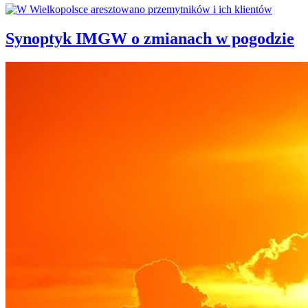
Synoptyk IMGW o zmianach w pogodzie