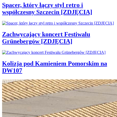
Spacer, który łączy styl retro i
współczesny Szczecin [ZDJĘCIA]
Zachwycający koncert Festiwalu
Grünebergów [ZDJĘCIA]
Kolizja pod Kamieniem Pomorskim na
DW107