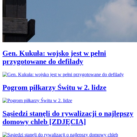
Gen. Kukuła: wojsko jest w pełni
przygotowane do defilady
Pogrom piłkarzy Świtu w 2. lidze
Sąsiedzi stanęli do rywalizacji o najlepszy
domowy chleb [ZDJĘCIA]