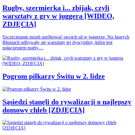
Rugby, szermierka i... zbijak, czyli
warsztaty z gry w juggera [WIDEO,
ZDJĘCIA]
Szczecinianie mogli spróbować swoich sił w juggerze. Na Jasnych
Błoniach odbywały się warsztaty tej dyscypliny, która jest
połączeniem rugby…
Pogrom piłkarzy Świtu w 2. lidze
Sąsiedzi stanęli do rywalizacji o najlepszy
domowy chleb [ZDJĘCIA]