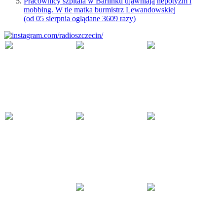
Pracownicy szpitala w Barlinku ujawniają nepotyzm i
mobbing. W tle matka burmistrz Lewandowskiej
(od 05 sierpnia oglądane 3609 razy)