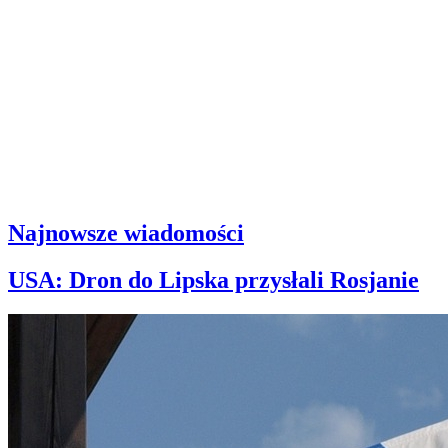
Najnowsze wiadomości
USA: Dron do Lipska przysłali Rosjanie