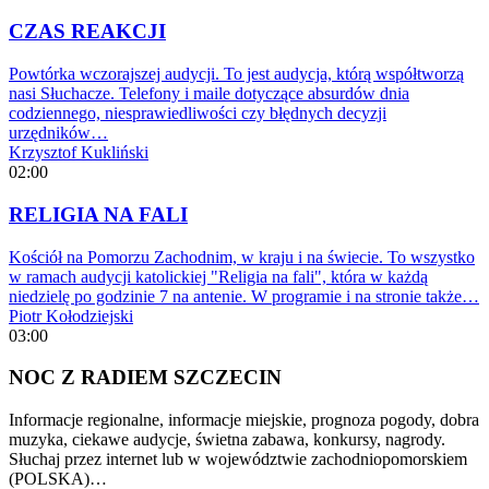
CZAS REAKCJI
Powtórka wczorajszej audycji. To jest audycja, którą współtworzą
nasi Słuchacze. Telefony i maile dotyczące absurdów dnia
codziennego, niesprawiedliwości czy błędnych decyzji
urzędników…
Krzysztof Kukliński
02:00
RELIGIA NA FALI
Kościół na Pomorzu Zachodnim, w kraju i na świecie. To wszystko
w ramach audycji katolickiej "Religia na fali", która w każdą
niedzielę po godzinie 7 na antenie. W programie i na stronie także…
Piotr Kołodziejski
03:00
NOC Z RADIEM SZCZECIN
Informacje regionalne, informacje miejskie, prognoza pogody, dobra
muzyka, ciekawe audycje, świetna zabawa, konkursy, nagrody.
Słuchaj przez internet lub w województwie zachodniopomorskiem
(POLSKA)…