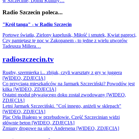
w Szczecinie, Domu Kultury…
Radio Szczecin poleca...
"Król tanga" - w Radiu Szczecin
Portowe światła, Zielony kapelusik, Miłość i smutek, Kwiat paproci,
Czy pamiętasz tę noc w Zakopanem - to jedne z wielu utworów
Tadeusza Millera…
radioszczecin.tv
Rugby, szermierka i... zbijak, czyli warsztaty z gry w juggera
[WIDEO, ZDJĘCIA]
Co przyciąga mieszkańców na Jarmark Szczeciński? Powodów jest
kilka [WIDEO, ZDJĘCIA]
Ostatni moduł pływającego doku został zwodowany [WIDEO,
ZDJĘCIA]
Letni Jarmark Szczeciński. "Coś innego, aniżeli w sklepach"
[WIDEO, ZDJĘCIA]
Plac Orła Białego w przebudowie. Część Szczecinian widzi
głównie beton [WIDEO, ZDJĘCIA]
Zmiany drogowe na ulicy Andersena [WIDEO, ZDJĘCIA]