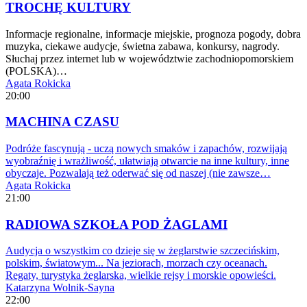
TROCHĘ KULTURY
Informacje regionalne, informacje miejskie, prognoza pogody, dobra
muzyka, ciekawe audycje, świetna zabawa, konkursy, nagrody.
Słuchaj przez internet lub w województwie zachodniopomorskiem
(POLSKA)…
Agata Rokicka
20:00
MACHINA CZASU
Podróże fascynują - uczą nowych smaków i zapachów, rozwijają
wyobraźnię i wrażliwość, ułatwiają otwarcie na inne kultury, inne
obyczaje. Pozwalają też oderwać się od naszej (nie zawsze…
Agata Rokicka
21:00
RADIOWA SZKOŁA POD ŻAGLAMI
Audycja o wszystkim co dzieje się w żeglarstwie szczecińskim,
polskim, światowym... Na jeziorach, morzach czy oceanach.
Regaty, turystyka żeglarska, wielkie rejsy i morskie opowieści.
Katarzyna Wolnik-Sayna
22:00