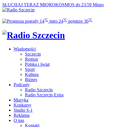
SŁUCHAJ TERAZ
MIQROKOSMOS do 23:59
Miqro
°C
°C
°C
14
jutro
24
pojutrze
30
Wiadomości
Szczecin
Region
Polska i świat
Sport
Kultura
Biznes
Podcasty
Radio Szczecin
Radio Szczecin Extra
Muzyka
Konkursy
Studio S-1
Reklama
O nas
Kontakt