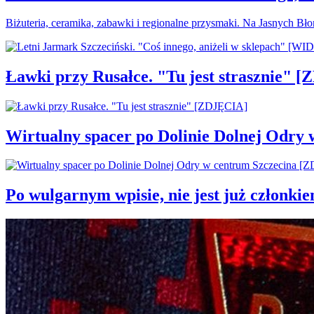
Biżuteria, ceramika, zabawki i regionalne przysmaki. Na Jasnych Bł
Ławki przy Rusałce. "Tu jest strasznie" 
Wirtualny spacer po Dolinie Dolnej Odry
Po wulgarnym wpisie, nie jest już członki