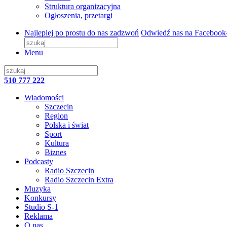
Struktura organizacyjna
Ogłoszenia, przetargi
Najlepiej po prostu do nas zadzwoń
Odwiedź nas na Facebook
Menu
510 777 222
Wiadomości
Szczecin
Region
Polska i świat
Sport
Kultura
Biznes
Podcasty
Radio Szczecin
Radio Szczecin Extra
Muzyka
Konkursy
Studio S-1
Reklama
O nas