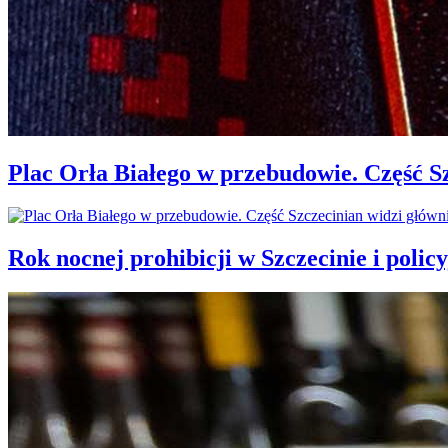
Plac Orła Białego w przebudowie. Część 
Rok nocnej prohibicji w Szczecinie i policy