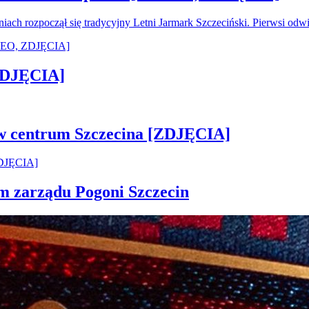
oniach rozpoczął się tradycyjny Letni Jarmark Szczeciński. Pierwsi od
[ZDJĘCIA]
 w centrum Szczecina [ZDJĘCIA]
em zarządu Pogoni Szczecin