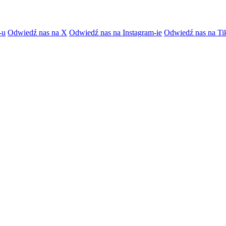
-u
Odwiedź nas na X
Odwiedź nas na Instagram-ie
Odwiedź nas na Ti