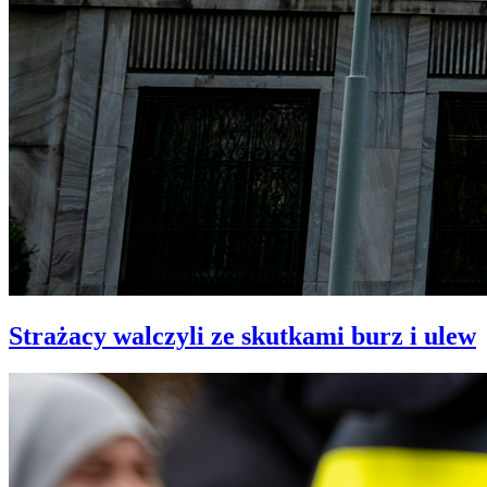
Strażacy walczyli ze skutkami burz i ulew