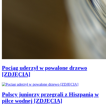
Pociąg uderzył w powalone drzewo
[ZDJĘCIA]
Polscy juniorzy przegrali z Hiszpanią w
piłce wodnej [ZDJĘCIA]