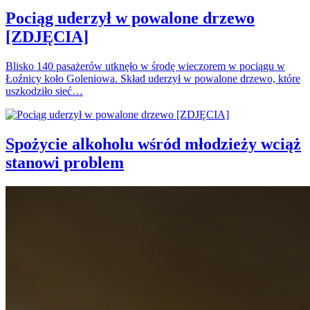
Pociąg uderzył w powalone drzewo
[ZDJĘCIA]
Blisko 140 pasażerów utknęło w środę wieczorem w pociągu w
Łoźnicy koło Goleniowa. Skład uderzył w powalone drzewo, które
uszkodziło sieć…
Spożycie alkoholu wśród młodzieży wciąż
stanowi problem