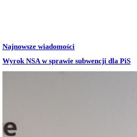
Najnowsze wiadomości
Wyrok NSA w sprawie subwencji dla PiS