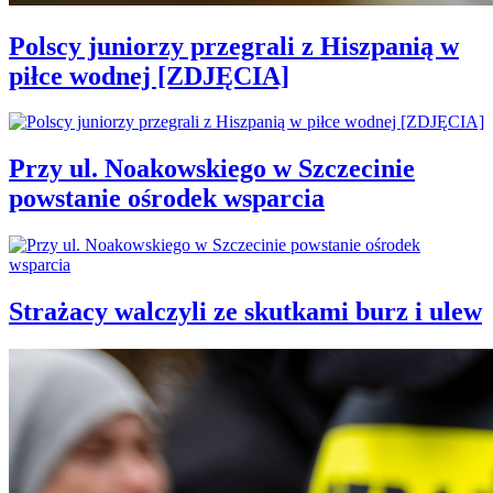
Polscy juniorzy przegrali z Hiszpanią w
piłce wodnej [ZDJĘCIA]
Przy ul. Noakowskiego w Szczecinie
powstanie ośrodek wsparcia
Strażacy walczyli ze skutkami burz i ulew