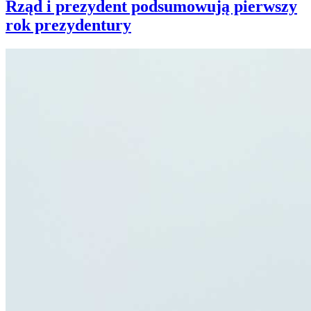
Rząd i prezydent podsumowują pierwszy
rok prezydentury