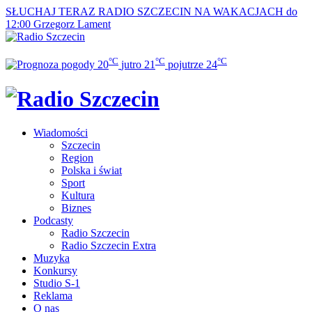
SŁUCHAJ TERAZ
RADIO SZCZECIN NA WAKACJACH do
12:00
Grzegorz Lament
°C
°C
°C
20
jutro
21
pojutrze
24
Wiadomości
Szczecin
Region
Polska i świat
Sport
Kultura
Biznes
Podcasty
Radio Szczecin
Radio Szczecin Extra
Muzyka
Konkursy
Studio S-1
Reklama
O nas