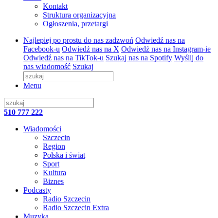
Kontakt
Struktura organizacyjna
Ogłoszenia, przetargi
Najlepiej po prostu do nas zadzwoń
Odwiedź nas na
Facebook-u
Odwiedź nas na X
Odwiedź nas na Instagram-ie
Odwiedź nas na TikTok-u
Szukaj nas na Spotify
Wyślij do
nas wiadomość
Szukaj
Menu
510 777 222
Wiadomości
Szczecin
Region
Polska i świat
Sport
Kultura
Biznes
Podcasty
Radio Szczecin
Radio Szczecin Extra
Muzyka