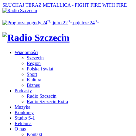
SŁUCHAJ TERAZ
METALLICA - FIGHT FIRE WITH FIRE
°C
°C
°C
24
jutro
22
pojutrze
24
Wiadomości
Szczecin
Region
Polska i świat
Sport
Kultura
Biznes
Podcasty
Radio Szczecin
Radio Szczecin Extra
Muzyka
Konkursy
Studio S-1
Reklama
O nas
Kontakt