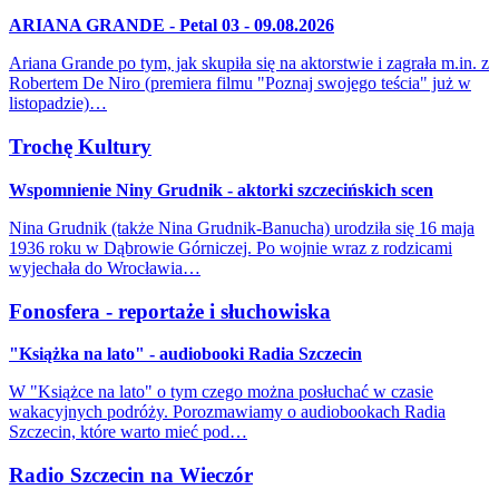
ARIANA GRANDE - Petal 03 - 09.08.2026
Ariana Grande po tym, jak skupiła się na aktorstwie i zagrała m.in. z
Robertem De Niro (premiera filmu "Poznaj swojego teścia" już w
listopadzie)…
Trochę Kultury
Wspomnienie Niny Grudnik - aktorki szczecińskich scen
Nina Grudnik (także Nina Grudnik-Banucha) urodziła się 16 maja
1936 roku w Dąbrowie Górniczej. Po wojnie wraz z rodzicami
wyjechała do Wrocławia…
Fonosfera - reportaże i słuchowiska
"Książka na lato" - audiobooki Radia Szczecin
W "Książce na lato" o tym czego można posłuchać w czasie
wakacyjnych podróży. Porozmawiamy o audiobookach Radia
Szczecin, które warto mieć pod…
Radio Szczecin na Wieczór