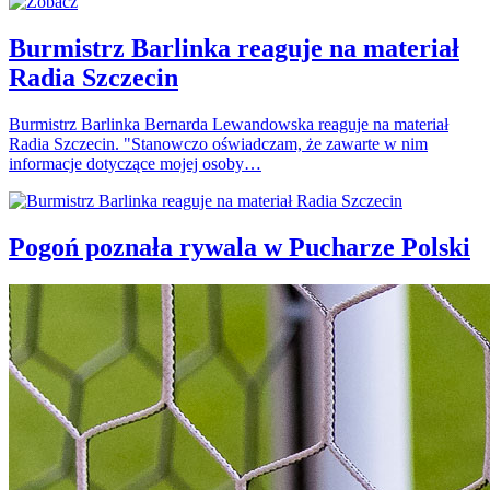
Burmistrz Barlinka reaguje na materiał
Radia Szczecin
Burmistrz Barlinka Bernarda Lewandowska reaguje na materiał
Radia Szczecin. "Stanowczo oświadczam, że zawarte w nim
informacje dotyczące mojej osoby…
Pogoń poznała rywala w Pucharze Polski