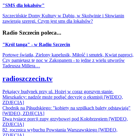
"SMS dla lokalsów"
Szczecińskie Domy Kultury w Dąbiu, w Skolwinie i Słowianin
zawierają szeregi. Czym jest sms dla lokalsów?
Radio Szczecin poleca...
"Król tanga" - w Radiu Szczecin
Portowe światła, Zielony kapelusik, Miłość i smutek, Kwiat paproci,
Czy pamiętasz tę noc w Zakopanem - to jedne z wielu utworów
Tadeusza Millera…
radioszczecin.tv
Pękający budynek przy ul. Hożej w coraz gorszym stanie.
Mieszkańcy: nadzór może podjąć decyzję o eksmisji [WIDEO,
ZDJĘCIA]
Chodnik na Piłsudskiego: "kobiety na szpilkach balety odstawiają"
[WIDEO, ZDJĘCIA]
Dwa tysiące porcji zupy grzybowej pod Kołobrzegiem [WIDEO,
ZDJECIA]
82. rocznica wybuchu Powstania Warszawskiego [WIDEO,
ZDJĘCIA]