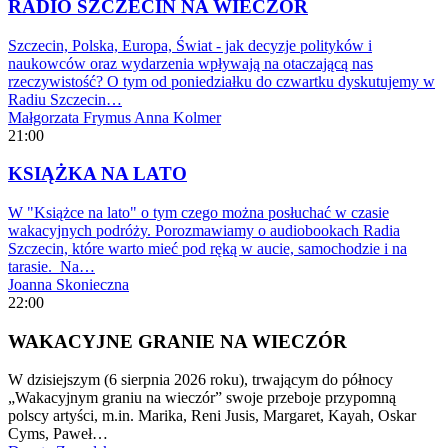
RADIO SZCZECIN NA WIECZÓR
Szczecin, Polska, Europa, Świat - jak decyzje polityków i
naukowców oraz wydarzenia wpływają na otaczającą nas
rzeczywistość? O tym od poniedziałku do czwartku dyskutujemy w
Radiu Szczecin…
Małgorzata Frymus
Anna Kolmer
21:00
KSIĄŻKA NA LATO
W "Książce na lato" o tym czego można posłuchać w czasie
wakacyjnych podróży. Porozmawiamy o audiobookach Radia
Szczecin, które warto mieć pod ręką w aucie, samochodzie i na
tarasie. Na…
Joanna Skonieczna
22:00
WAKACYJNE GRANIE NA WIECZÓR
W dzisiejszym (6 sierpnia 2026 roku), trwającym do północy
„Wakacyjnym graniu na wieczór” swoje przeboje przypomną
polscy artyści, m.in. Marika, Reni Jusis, Margaret, Kayah, Oskar
Cyms, Paweł…