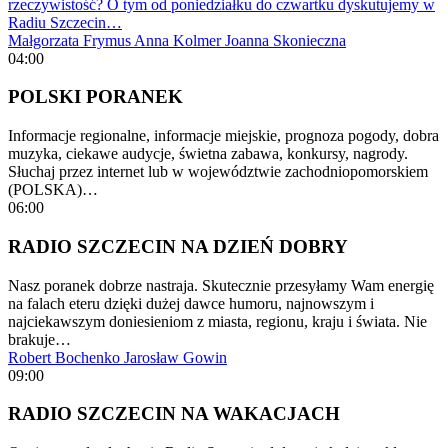
rzeczywistość? O tym od poniedziałku do czwartku dyskutujemy w
Radiu Szczecin…
Małgorzata Frymus
Anna Kolmer
Joanna Skonieczna
04:00
POLSKI PORANEK
Informacje regionalne, informacje miejskie, prognoza pogody, dobra
muzyka, ciekawe audycje, świetna zabawa, konkursy, nagrody.
Słuchaj przez internet lub w województwie zachodniopomorskiem
(POLSKA)…
06:00
RADIO SZCZECIN NA DZIEŃ DOBRY
Nasz poranek dobrze nastraja. Skutecznie przesyłamy Wam energię
na falach eteru dzięki dużej dawce humoru, najnowszym i
najciekawszym doniesieniom z miasta, regionu, kraju i świata. Nie
brakuje…
Robert Bochenko
Jarosław Gowin
09:00
RADIO SZCZECIN NA WAKACJACH