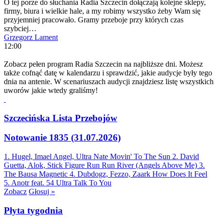
O tej porze do słuchania Radia Szczecin dołączają kolejne sklepy,
firmy, biura i wielkie hale, a my robimy wszystko żeby Wam się
przyjemniej pracowało. Gramy przeboje przy których czas
szybciej…
Grzegorz Lament
12:00
Zobacz pełen program Radia Szczecin na najbliższe dni. Możesz
także cofnąć datę w kalendarzu i sprawdzić, jakie audycje były tego
dnia na antenie. W scenariuszach audycji znajdziesz listę wszystkich
uworów jakie wtedy graliśmy!
Szczecińska Lista Przebojów
Notowanie 1835 (31.07.2026)
1. Hugel, Imael Angel, Ultra Nate
Movin' To The Sun
2. David
Guetta, Alok, Stick Figure
Run Run River (Angels Above Me)
3.
The Bausa
Magnetic
4. Dubdogz, Fezzo, Zaark
How Does It Feel
5. Anotr feat. 54 Ultra
Talk To You
Zobacz
Głosuj »
Płyta tygodnia