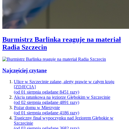
Burmistrz Barlinka reaguje na materiał
Radia Szczecin
Najczęściej czytane
Ulice w Szczecinie zalane, alerty prawie w całym kraju
[ZDJĘCIA]
(od 01 sierpnia oglądane 8451 razy)
Akcja ratunkowa na jeziorze Głębokim w Szczecinie
(od 02 sierpnia oglądane 4891 razy)
Pożar domu w Mierzynie
(od 01 sierpnia oglądane 4186 razy)
Tragiczny finał wypoczynku nad Jeziorem Głębokie w
Szczecinie
(od 03 sierpnia oglądane 3682 razy)