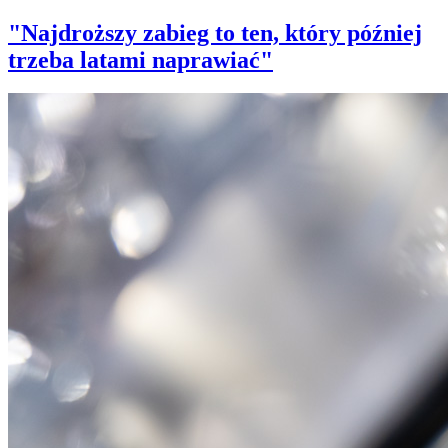
"Najdroższy zabieg to ten, który później
trzeba latami naprawiać"