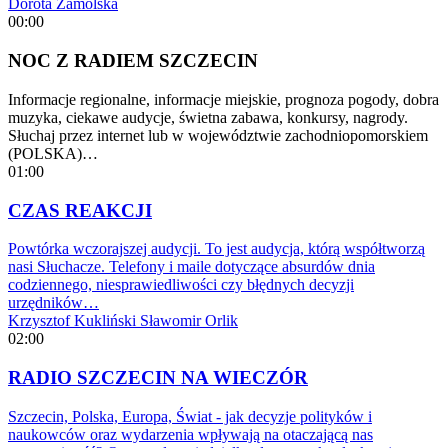
Dorota Zamolska
00:00
NOC Z RADIEM SZCZECIN
Informacje regionalne, informacje miejskie, prognoza pogody, dobra
muzyka, ciekawe audycje, świetna zabawa, konkursy, nagrody.
Słuchaj przez internet lub w województwie zachodniopomorskiem
(POLSKA)…
01:00
CZAS REAKCJI
Powtórka wczorajszej audycji. To jest audycja, którą współtworzą
nasi Słuchacze. Telefony i maile dotyczące absurdów dnia
codziennego, niesprawiedliwości czy błędnych decyzji
urzędników…
Krzysztof Kukliński
Sławomir Orlik
02:00
RADIO SZCZECIN NA WIECZÓR
Szczecin, Polska, Europa, Świat - jak decyzje polityków i
naukowców oraz wydarzenia wpływają na otaczającą nas