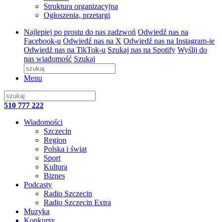
Struktura organizacyjna
Ogłoszenia, przetargi
Najlepiej po prostu do nas zadzwoń
Odwiedź nas na
Facebook-u
Odwiedź nas na X
Odwiedź nas na Instagram-ie
Odwiedź nas na TikTok-u
Szukaj nas na Spotify
Wyślij do
nas wiadomość
Szukaj
Menu
510 777 222
Wiadomości
Szczecin
Region
Polska i świat
Sport
Kultura
Biznes
Podcasty
Radio Szczecin
Radio Szczecin Extra
Muzyka
Konkursy