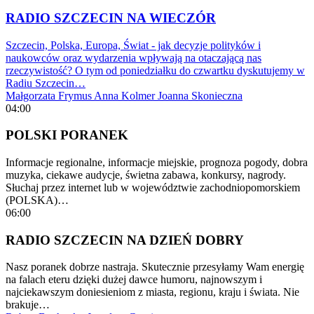
RADIO SZCZECIN NA WIECZÓR
Szczecin, Polska, Europa, Świat - jak decyzje polityków i
naukowców oraz wydarzenia wpływają na otaczającą nas
rzeczywistość? O tym od poniedziałku do czwartku dyskutujemy w
Radiu Szczecin…
Małgorzata Frymus
Anna Kolmer
Joanna Skonieczna
04:00
POLSKI PORANEK
Informacje regionalne, informacje miejskie, prognoza pogody, dobra
muzyka, ciekawe audycje, świetna zabawa, konkursy, nagrody.
Słuchaj przez internet lub w województwie zachodniopomorskiem
(POLSKA)…
06:00
RADIO SZCZECIN NA DZIEŃ DOBRY
Nasz poranek dobrze nastraja. Skutecznie przesyłamy Wam energię
na falach eteru dzięki dużej dawce humoru, najnowszym i
najciekawszym doniesieniom z miasta, regionu, kraju i świata. Nie
brakuje…