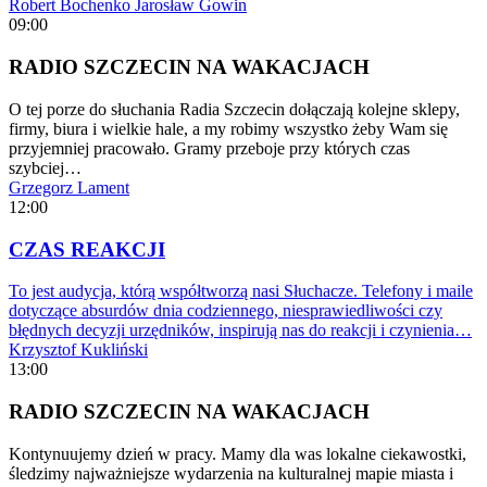
Robert Bochenko
Jarosław Gowin
09:00
RADIO SZCZECIN NA WAKACJACH
O tej porze do słuchania Radia Szczecin dołączają kolejne sklepy,
firmy, biura i wielkie hale, a my robimy wszystko żeby Wam się
przyjemniej pracowało. Gramy przeboje przy których czas
szybciej…
Grzegorz Lament
12:00
CZAS REAKCJI
To jest audycja, którą współtworzą nasi Słuchacze. Telefony i maile
dotyczące absurdów dnia codziennego, niesprawiedliwości czy
błędnych decyzji urzędników, inspirują nas do reakcji i czynienia…
Krzysztof Kukliński
13:00
RADIO SZCZECIN NA WAKACJACH
Kontynuujemy dzień w pracy. Mamy dla was lokalne ciekawostki,
śledzimy najważniejsze wydarzenia na kulturalnej mapie miasta i