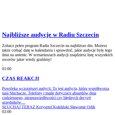
Najbliższe audycje w Radiu Szczecin
Zobacz pełen program Radia Szczecin na najbliższe dni. Możesz
także cofnąć datę w kalendarzu i sprawdzić, jakie audycje były tego
dnia na antenie. W scenariuszach audycji znajdziesz listę wszystkich
uworów jakie wtedy graliśmy!
01:00
CZAS REAKCJI
Powtórka wczorajszej audycji. To jest audycja, którą współtworzą
nasi Słuchacze. Telefony i maile dotyczące absurdów dnia
codziennego, niesprawiedliwości czy błędnych decyzji
urzędników…
SŁUCHAJ TERAZ
Krzysztof Kukliński
Sławomir Orlik
02:00