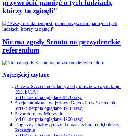
przywrócić pamięć o tych ludziach,
którzy tu zginęli"
Nie ma zgody Senatu na prezydenckie
referendum
Najczęściej czytane
Ulice w Szczecinie zalane, alerty prawie w całym kraju
[ZDJĘCIA]
(od 01 sierpnia oglądane 8470 razy)
Akcja ratunkowa na jeziorze Głębokim w Szczecinie
(od 02 sierpnia oglądane 4918 razy)
Pożar domu w Mierzynie
(od 01 sierpnia oglądane 4206 razy)
Tragiczny finał wypoczynku nad Jeziorem Głębokie w
Szczecinie
(od 03 sierpnia oglądane 3707 razy)