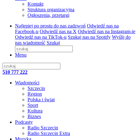
Kontakt
Struktura organizacyjna
Ogłoszenia, przetargi
Najlepiej po prostu do nas zadzwoń
Odwiedź nas na
Facebook-u
Odwiedź nas na X
Odwiedź nas na Instagram-ie
Odwiedź nas na TikTok-u
Szukaj nas na Spotify
Wyślij do
nas wiadomość
Szukaj
Menu
510 777 222
Wiadomości
Szczecin
Region
Polska i świat
Sport
Kultura
Biznes
Podcasty
Radio Szczecin
Radio Szczecin Extra
Muzyka