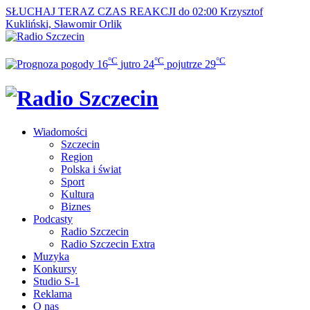
SŁUCHAJ TERAZ
CZAS REAKCJI do 02:00
Krzysztof
Kukliński, Sławomir Orlik
°C
°C
°C
16
jutro
24
pojutrze
29
Wiadomości
Szczecin
Region
Polska i świat
Sport
Kultura
Biznes
Podcasty
Radio Szczecin
Radio Szczecin Extra
Muzyka
Konkursy
Studio S-1
Reklama
O nas