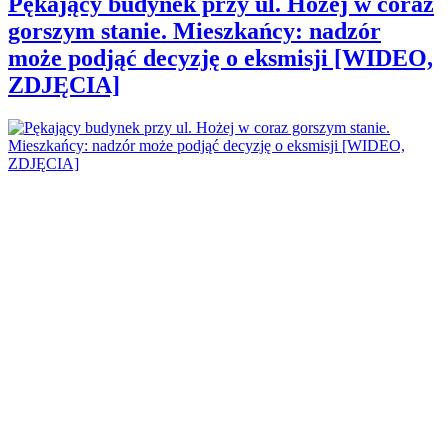
Pękający budynek przy ul. Hożej w coraz
gorszym stanie. Mieszkańcy: nadzór
może podjąć decyzję o eksmisji [WIDEO,
ZDJĘCIA]