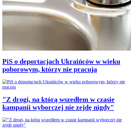
PiS o deportacjach Ukraińców w wieku
poborowym, którzy nie pracują
"Z drogi, na którą wszedłem w czasie
kampanii wyborczej nie zejdę nigdy"