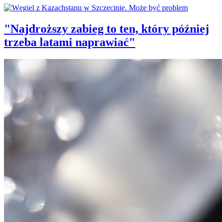
"Najdroższy zabieg to ten, który później
trzeba latami naprawiać"