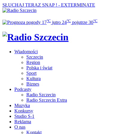
SŁUCHAJ TERAZ
SNAP ! - EXTERMINATE
°C
°C
°C
17
jutro
24
pojutrze
30
Wiadomości
Szczecin
Region
Polska i świat
Sport
Kultura
Biznes
Podcasty
Radio Szczecin
Radio Szczecin Extra
Muzyka
Konkursy
Studio S-1
Reklama
O nas
Kontakt