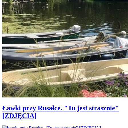
Ławki przy Rusałce. "Tu jest strasznie"
[ZDJĘCIA]