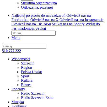
Struktura organizacyjna
Ogłoszenia, przetargi
Najlepiej po prostu do nas zadzwoń
Odwiedź nas na
Facebook-u
Odwiedź nas na X
Odwiedź nas na Instagram-ie
Odwiedź nas na TikTok-u
Szukaj nas na Spotify
Wyślij do
nas wiadomość
Szukaj
Menu
510 777 222
Wiadomości
Szczecin
Region
Polska i świat
Sport
Kultura
Biznes
Podcasty
Radio Szczecin
Radio Szczecin Extra
Muzyka
Konkursy