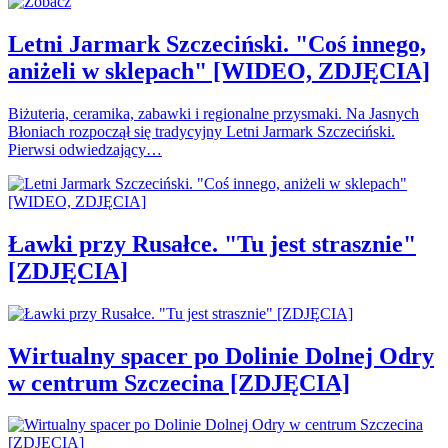
Letni Jarmark Szczeciński. "Coś innego,
aniżeli w sklepach" [WIDEO, ZDJĘCIA]
Biżuteria, ceramika, zabawki i regionalne przysmaki. Na Jasnych
Błoniach rozpoczął się tradycyjny Letni Jarmark Szczeciński.
Pierwsi odwiedzający…
Ławki przy Rusałce. "Tu jest strasznie"
[ZDJĘCIA]
Wirtualny spacer po Dolinie Dolnej Odry
w centrum Szczecina [ZDJĘCIA]