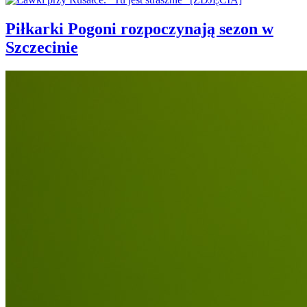
Piłkarki Pogoni rozpoczynają sezon w
Szczecinie