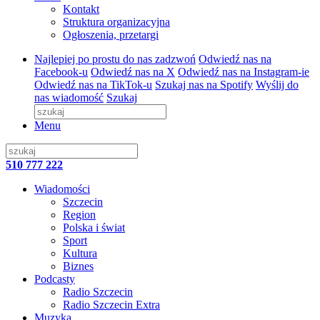
Kontakt
Struktura organizacyjna
Ogłoszenia, przetargi
Najlepiej po prostu do nas zadzwoń
Odwiedź nas na
Facebook-u
Odwiedź nas na X
Odwiedź nas na Instagram-ie
Odwiedź nas na TikTok-u
Szukaj nas na Spotify
Wyślij do
nas wiadomość
Szukaj
Menu
510 777 222
Wiadomości
Szczecin
Region
Polska i świat
Sport
Kultura
Biznes
Podcasty
Radio Szczecin
Radio Szczecin Extra
Muzyka