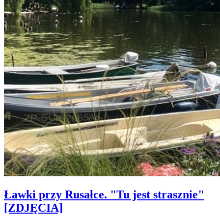
Ławki przy Rusałce. "Tu jest strasznie"
[ZDJĘCIA]