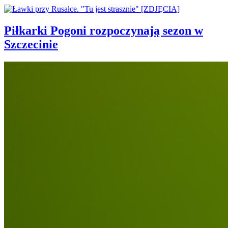
Piłkarki Pogoni rozpoczynają sezon w
Szczecinie