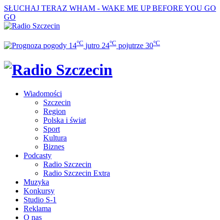
SŁUCHAJ TERAZ
WHAM - WAKE ME UP BEFORE YOU GO
GO
°C
°C
°C
14
jutro
24
pojutrze
30
Wiadomości
Szczecin
Region
Polska i świat
Sport
Kultura
Biznes
Podcasty
Radio Szczecin
Radio Szczecin Extra
Muzyka
Konkursy
Studio S-1
Reklama
O nas