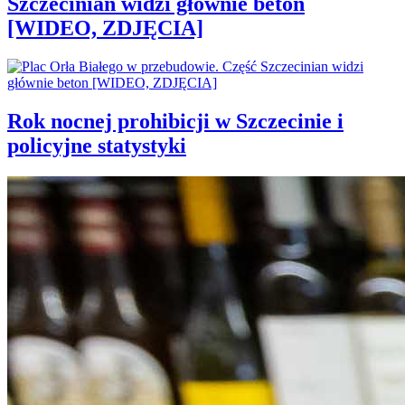
Szczecinian widzi głównie beton
[WIDEO, ZDJĘCIA]
Rok nocnej prohibicji w Szczecinie i
policyjne statystyki