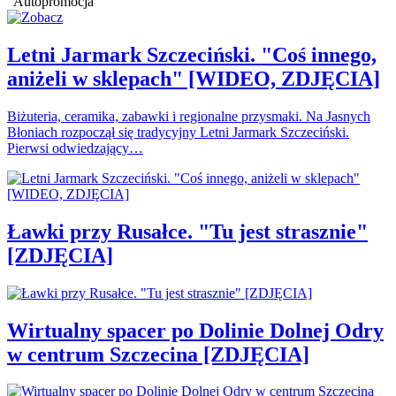
Autopromocja
Letni Jarmark Szczeciński. "Coś innego,
aniżeli w sklepach" [WIDEO, ZDJĘCIA]
Biżuteria, ceramika, zabawki i regionalne przysmaki. Na Jasnych
Błoniach rozpoczął się tradycyjny Letni Jarmark Szczeciński.
Pierwsi odwiedzający…
Ławki przy Rusałce. "Tu jest strasznie"
[ZDJĘCIA]
Wirtualny spacer po Dolinie Dolnej Odry
w centrum Szczecina [ZDJĘCIA]