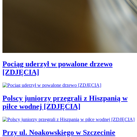
Pociąg uderzył w powalone drzewo
[ZDJĘCIA]
Polscy juniorzy przegrali z Hiszpanią w
piłce wodnej [ZDJĘCIA]
Przy ul. Noakowskiego w Szczecinie