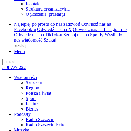
Kontakt
Struktura organizacyjna
Ogłoszenia, przetargi
Najlepiej po prostu do nas zadzwoń
Odwiedź nas na
Facebook-u
Odwiedź nas na X
Odwiedź nas na Instagram-ie
Odwiedź nas na TikTok-u
Szukaj nas na Spotify
Wyślij do
nas wiadomość
Szukaj
Menu
510 777 222
Wiadomości
Szczecin
Region
Polska i świat
Sport
Kultura
Biznes
Podcasty
Radio Szczecin
Radio Szczecin Extra
Muzyka