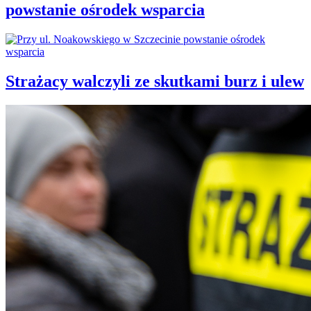
powstanie ośrodek wsparcia
Strażacy walczyli ze skutkami burz i ulew