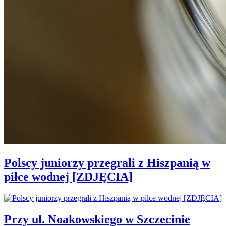
Polscy juniorzy przegrali z Hiszpanią w
piłce wodnej [ZDJĘCIA]
Przy ul. Noakowskiego w Szczecinie