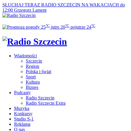
SŁUCHAJ TERAZ
RADIO SZCZECIN NA WAKACJACH do
12:00
Grzegorz Lament
°C
°C
°C
25
jutro
20
pojutrze
24
Wiadomości
Szczecin
Region
Polska i świat
Sport
Kultura
Biznes
Podcasty
Radio Szczecin
Radio Szczecin Extra
Muzyka
Konkursy
Studio S-1
Reklama
O nas