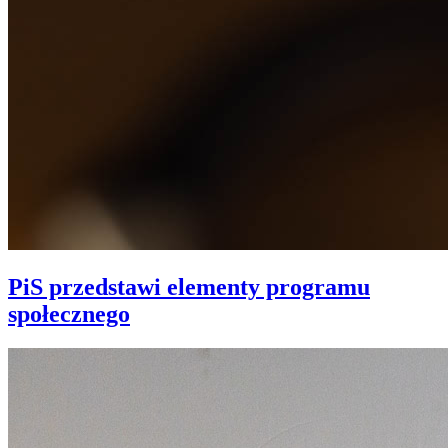
PiS przedstawi elementy programu
społecznego