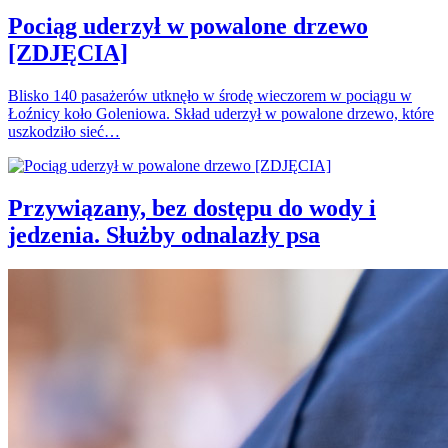
Pociąg uderzył w powalone drzewo
[ZDJĘCIA]
Blisko 140 pasażerów utknęło w środę wieczorem w pociągu w
Łoźnicy koło Goleniowa. Skład uderzył w powalone drzewo, które
uszkodziło sieć…
Przywiązany, bez dostępu do wody i
jedzenia. Służby odnalazły psa