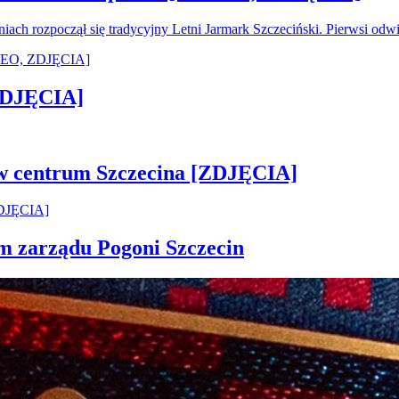
oniach rozpoczął się tradycyjny Letni Jarmark Szczeciński. Pierwsi od
[ZDJĘCIA]
 w centrum Szczecina [ZDJĘCIA]
em zarządu Pogoni Szczecin