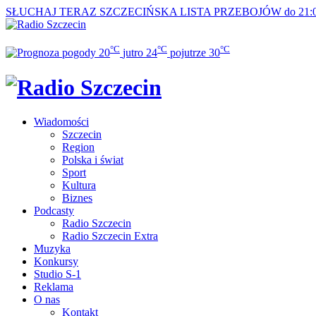
SŁUCHAJ TERAZ
SZCZECIŃSKA LISTA PRZEBOJÓW do 21:
°C
°C
°C
20
jutro
24
pojutrze
30
Wiadomości
Szczecin
Region
Polska i świat
Sport
Kultura
Biznes
Podcasty
Radio Szczecin
Radio Szczecin Extra
Muzyka
Konkursy
Studio S-1
Reklama
O nas
Kontakt