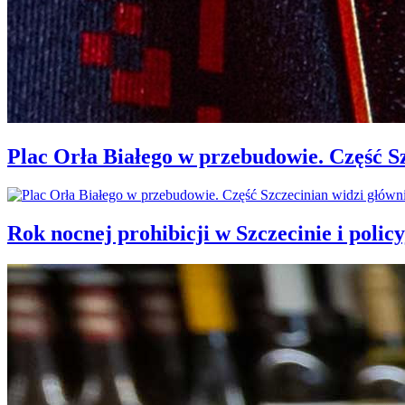
Plac Orła Białego w przebudowie. Część 
Rok nocnej prohibicji w Szczecinie i policy