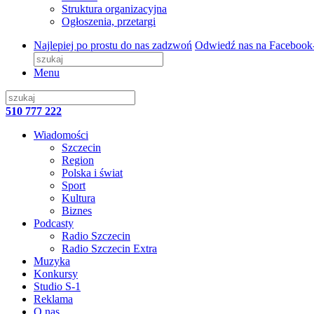
Struktura organizacyjna
Ogłoszenia, przetargi
Najlepiej po prostu do nas zadzwoń
Odwiedź nas na Facebook
Menu
510 777 222
Wiadomości
Szczecin
Region
Polska i świat
Sport
Kultura
Biznes
Podcasty
Radio Szczecin
Radio Szczecin Extra
Muzyka
Konkursy
Studio S-1
Reklama
O nas