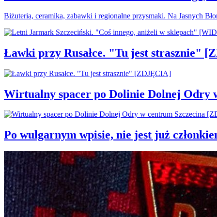
Biżuteria, ceramika, zabawki i regionalne przysmaki. Na Jasnych Bł
Ławki przy Rusałce. "Tu jest strasznie" 
Wirtualny spacer po Dolinie Dolnej Odry
Po wulgarnym wpisie, nie jest już członki