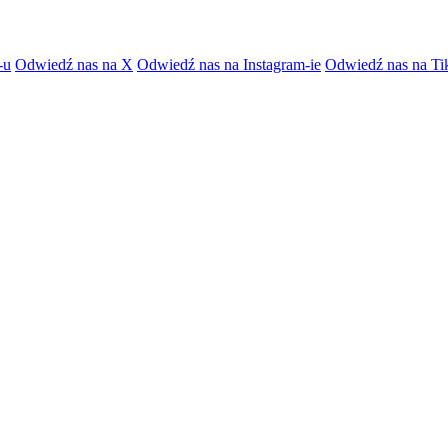
-u
Odwiedź nas na X
Odwiedź nas na Instagram-ie
Odwiedź nas na Ti