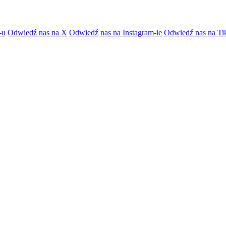
-u
Odwiedź nas na X
Odwiedź nas na Instagram-ie
Odwiedź nas na Ti