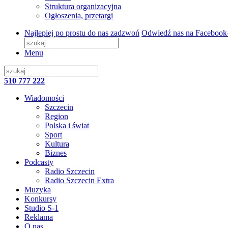
Struktura organizacyjna
Ogłoszenia, przetargi
Najlepiej po prostu do nas zadzwoń
Odwiedź nas na Facebook
Menu
510 777 222
Wiadomości
Szczecin
Region
Polska i świat
Sport
Kultura
Biznes
Podcasty
Radio Szczecin
Radio Szczecin Extra
Muzyka
Konkursy
Studio S-1
Reklama
O nas