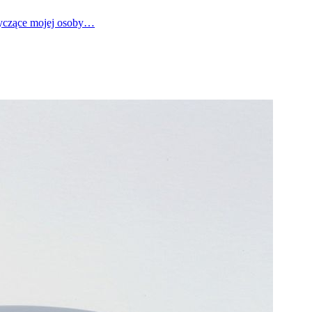
tyczące mojej osoby…