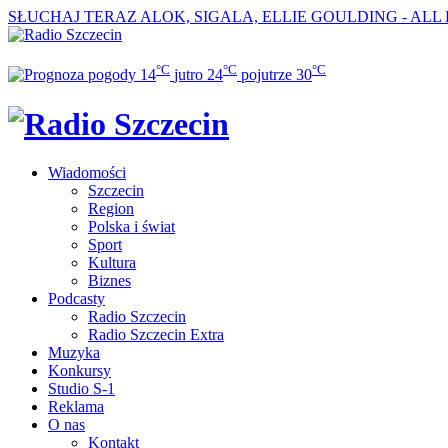
SŁUCHAJ TERAZ
ALOK, SIGALA, ELLIE GOULDING - ALL
°C
°C
°C
14
jutro
24
pojutrze
30
Wiadomości
Szczecin
Region
Polska i świat
Sport
Kultura
Biznes
Podcasty
Radio Szczecin
Radio Szczecin Extra
Muzyka
Konkursy
Studio S-1
Reklama
O nas
Kontakt