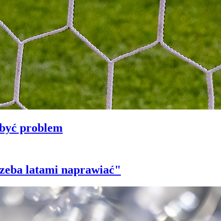
 być problem
trzeba latami naprawiać"