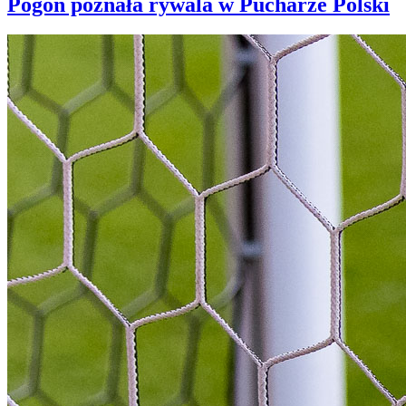
Pogoń poznała rywala w Pucharze Polski