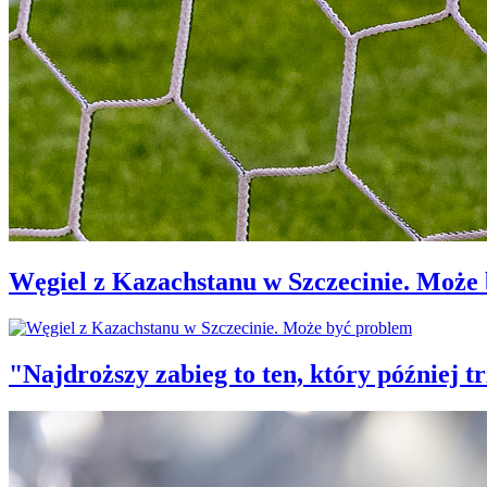
Węgiel z Kazachstanu w Szczecinie. Może
"Najdroższy zabieg to ten, który później 