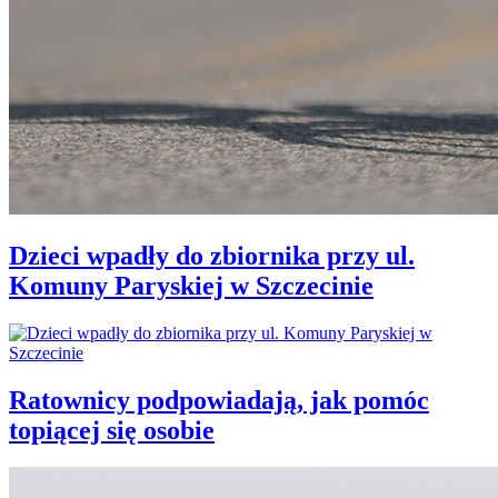
Dzieci wpadły do zbiornika przy ul.
Komuny Paryskiej w Szczecinie
Ratownicy podpowiadają, jak pomóc
topiącej się osobie