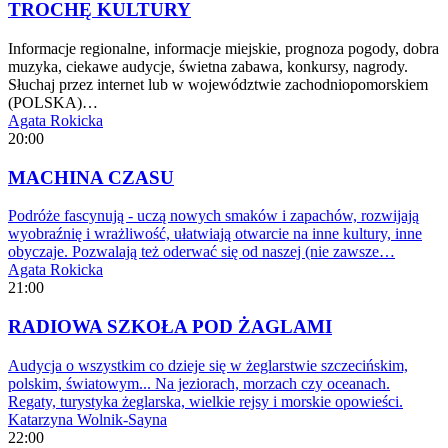
TROCHĘ KULTURY
Informacje regionalne, informacje miejskie, prognoza pogody, dobra
muzyka, ciekawe audycje, świetna zabawa, konkursy, nagrody.
Słuchaj przez internet lub w województwie zachodniopomorskiem
(POLSKA)…
Agata Rokicka
20:00
MACHINA CZASU
Podróże fascynują - uczą nowych smaków i zapachów, rozwijają
wyobraźnię i wrażliwość, ułatwiają otwarcie na inne kultury, inne
obyczaje. Pozwalają też oderwać się od naszej (nie zawsze…
Agata Rokicka
21:00
RADIOWA SZKOŁA POD ŻAGLAMI
Audycja o wszystkim co dzieje się w żeglarstwie szczecińskim,
polskim, światowym... Na jeziorach, morzach czy oceanach.
Regaty, turystyka żeglarska, wielkie rejsy i morskie opowieści.
Katarzyna Wolnik-Sayna
22:00