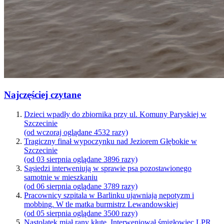
Najczęściej czytane
Dzieci wpadły do zbiornika przy ul. Komuny Paryskiej w
Szczecinie
(od wczoraj oglądane 4532 razy)
Tragiczny finał wypoczynku nad Jeziorem Głębokie w
Szczecinie
(od 03 sierpnia oglądane 3896 razy)
Sąsiedzi interweniują w sprawie psa pozostawionego
samotnie w mieszkaniu
(od 06 sierpnia oglądane 3789 razy)
Pracownicy szpitala w Barlinku ujawniają nepotyzm i
mobbing. W tle matka burmistrz Lewandowskiej
(od 05 sierpnia oglądane 3500 razy)
Nastolatek miał rany kłute. Interweniował śmigłowiec LPR