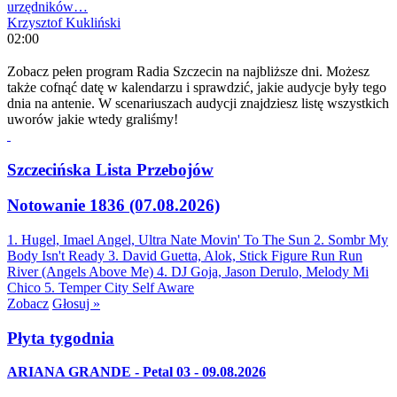
urzędników…
Krzysztof Kukliński
02:00
Zobacz pełen program Radia Szczecin na najbliższe dni. Możesz
także cofnąć datę w kalendarzu i sprawdzić, jakie audycje były tego
dnia na antenie. W scenariuszach audycji znajdziesz listę wszystkich
uworów jakie wtedy graliśmy!
Szczecińska Lista Przebojów
Notowanie 1836 (07.08.2026)
1. Hugel, Imael Angel, Ultra Nate
Movin' To The Sun
2. Sombr
My
Body Isn't Ready
3. David Guetta, Alok, Stick Figure
Run Run
River (Angels Above Me)
4. DJ Goja, Jason Derulo, Melody
Mi
Chico
5. Temper City
Self Aware
Zobacz
Głosuj »
Płyta tygodnia
ARIANA GRANDE - Petal 03 - 09.08.2026