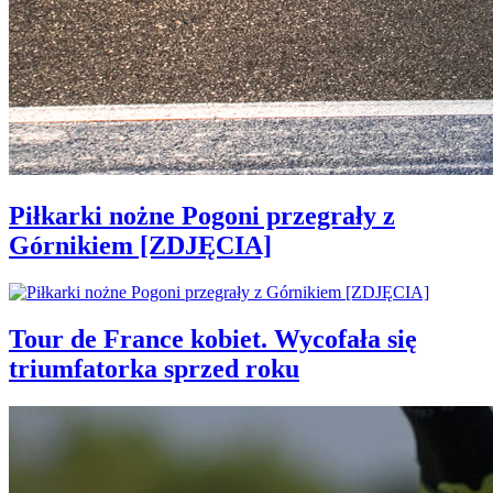
Piłkarki nożne Pogoni przegrały z
Górnikiem [ZDJĘCIA]
Tour de France kobiet. Wycofała się
triumfatorka sprzed roku