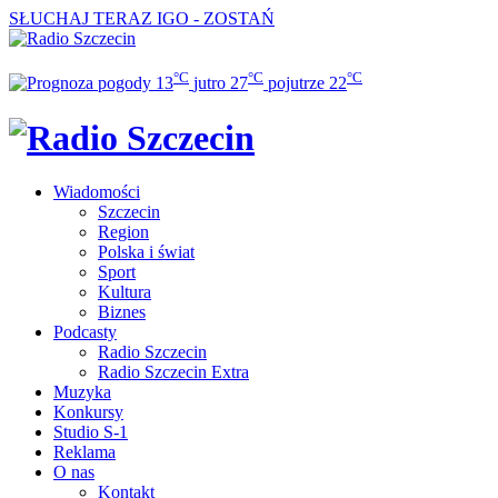
SŁUCHAJ TERAZ
IGO - ZOSTAŃ
°C
°C
°C
13
jutro
27
pojutrze
22
Wiadomości
Szczecin
Region
Polska i świat
Sport
Kultura
Biznes
Podcasty
Radio Szczecin
Radio Szczecin Extra
Muzyka
Konkursy
Studio S-1
Reklama
O nas
Kontakt