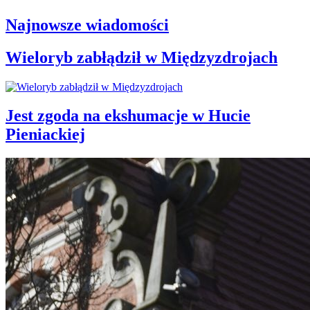
Najnowsze wiadomości
Wieloryb zabłądził w Międzyzdrojach
Jest zgoda na ekshumacje w Hucie
Pieniackiej