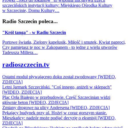
Projekt „SMS do lokalsów” to wspólna inicjatywa trzech
szczecińskich instytucji kultury: Miejskiego Ośrodka Kultury
w Szczecinie, Domu Kultury…
Radio Szczecin poleca...
"Król tanga" - w Radiu Szczecin
Portowe światła, Zielony kapelusik, Miłość i smutek, Kwiat paproci,
Czy pamiętasz tę noc w Zakopanem - to jedne z wielu utworów
Tadeusza Millera…
radioszczecin.tv
Ostatni moduł pływającego doku został zwodowany [WIDEO,
ZDJĘCIA]
Letni Jarmark Szczeciński. "Coś innego, aniżeli w sklepach"
[WIDEO, ZDJĘCIA]
Plac Orła Białego w przebudowie. Część Szczecinian widzi
głównie beton [WIDEO, ZDJĘCIA]
Zmiany drogowe na ulicy Andersena [WIDEO, ZDJĘCIA]
Pękający budynek przy ul. Hożej w coraz gorszym stanie.
Mieszkańcy: nadzór może podjąć decyzję o eksmisji [WIDEO,
ZDJĘCIA]