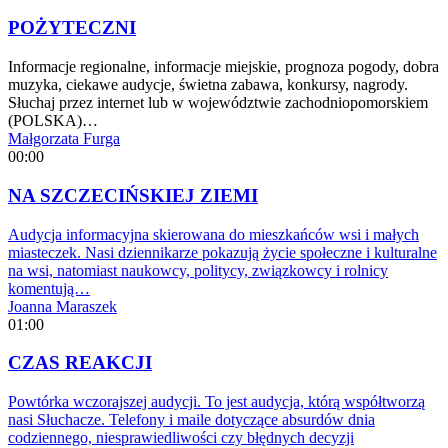
POŻYTECZNI
Informacje regionalne, informacje miejskie, prognoza pogody, dobra
muzyka, ciekawe audycje, świetna zabawa, konkursy, nagrody.
Słuchaj przez internet lub w województwie zachodniopomorskiem
(POLSKA)…
Małgorzata Furga
00:00
NA SZCZECIŃSKIEJ ZIEMI
Audycja informacyjna skierowana do mieszkańców wsi i małych
miasteczek. Nasi dziennikarze pokazują życie społeczne i kulturalne
na wsi, natomiast naukowcy, politycy, związkowcy i rolnicy
komentują…
Joanna Maraszek
01:00
CZAS REAKCJI
Powtórka wczorajszej audycji. To jest audycja, którą współtworzą
nasi Słuchacze. Telefony i maile dotyczące absurdów dnia
codziennego, niesprawiedliwości czy błędnych decyzji