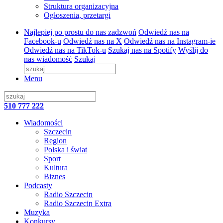
Struktura organizacyjna
Ogłoszenia, przetargi
Najlepiej po prostu do nas zadzwoń
Odwiedź nas na
Facebook-u
Odwiedź nas na X
Odwiedź nas na Instagram-ie
Odwiedź nas na TikTok-u
Szukaj nas na Spotify
Wyślij do
nas wiadomość
Szukaj
Menu
510 777 222
Wiadomości
Szczecin
Region
Polska i świat
Sport
Kultura
Biznes
Podcasty
Radio Szczecin
Radio Szczecin Extra
Muzyka
Konkursy