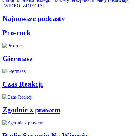
Chodnik na Piłsudskiego: "kobiety na szpilkach balety odstawiają"
[WIDEO, ZDJĘCIA]
Najnowsze podcasty
Pro-rock
Giermasz
Czas Reakcji
Zgodnie z prawem
Radio Szczecin Na Wieczór