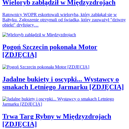
Wieloryb zabłądził w Międzyzdrojach
Ratownicy WOPR eskortowali wieloryba, który zabłąkał się w
Bałtyku. Zgłoszenie otrzymali od świadka, który zauważył "dziwny
obiekt" dryfujący…
Pogoń Szczecin pokonała Motor
[ZDJĘCIA]
Jadalne bukiety i oscypki... Wystawcy o
smakach Letniego Jarmarku [ZDJĘCIA]
Trwa Targ Rybny w Międzyzdrojach
[ZDJĘCIA]