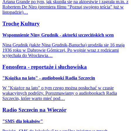
Ariana Grande po tym, jak skupiła się na aktorstwie i zagrała m.in. z
Robertem De Niro (premiera filmu "Poznaj swojego teścia" już w
listopadzie)…
Trochę Kultury
Wspomnienie Niny Grudnik - aktorki szczecińskich scen
Nina Grudnik (także Nina Grudnik-Banucha) urodziła się 16 maja
1936 roku w Dąbrowie Górniczej. Po wojnie wraz z rodzicami
wyjechała do Wrocławia…
Fonosfera - reportaże i słuchowiska
"Książka na lato" - audiobooki Radia Szczecin
W "Książce na lato" o tym czego można posłuchać w czasie
wakacyjnych podróży. Porozmawiamy o audiobookach Radia
Szczecin, które warto mieć pod…
Radio Szczecin na Wieczór
"SMS dla lokalsów"