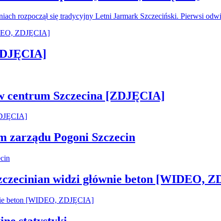
oniach rozpoczął się tradycyjny Letni Jarmark Szczeciński. Pierwsi od
[ZDJĘCIA]
 w centrum Szczecina [ZDJĘCIA]
em zarządu Pogoni Szczecin
Szczecinian widzi głównie beton [WIDEO, 
jne statystyki