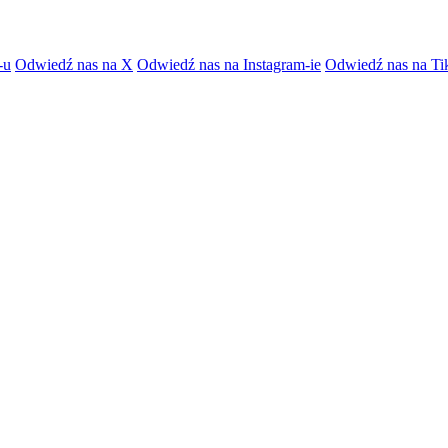
-u
Odwiedź nas na X
Odwiedź nas na Instagram-ie
Odwiedź nas na Ti