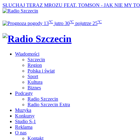
SŁUCHAJ TERAZ
MROZU FEAT. TOMSON - JAK NIE MY T
°C
°C
°C
13
jutro
30
pojutrze
25
Wiadomości
Szczecin
Region
Polska i świat
Sport
Kultura
Biznes
Podcasty
Radio Szczecin
Radio Szczecin Extra
Muzyka
Konkursy
Studio S-1
Reklama
O nas
Kontakt