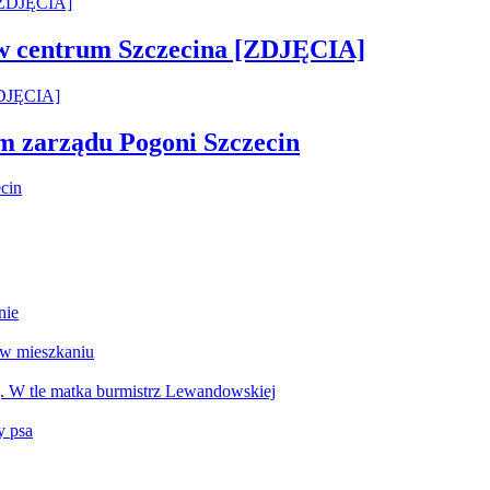
 w centrum Szczecina [ZDJĘCIA]
em zarządu Pogoni Szczecin
nie
 w mieszkaniu
g. W tle matka burmistrz Lewandowskiej
y psa