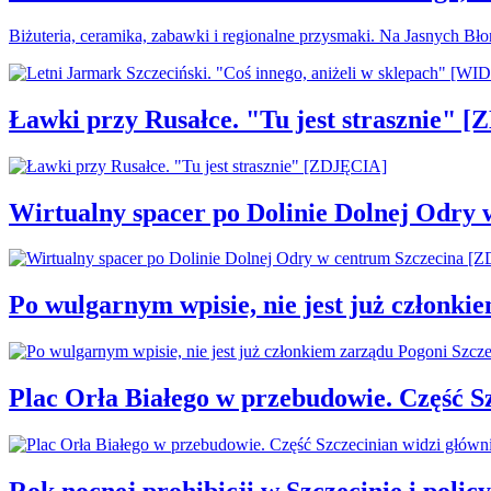
Biżuteria, ceramika, zabawki i regionalne przysmaki. Na Jasnych Bł
Ławki przy Rusałce. "Tu jest strasznie" 
Wirtualny spacer po Dolinie Dolnej Odry
Po wulgarnym wpisie, nie jest już członki
Plac Orła Białego w przebudowie. Część 
Rok nocnej prohibicji w Szczecinie i policy