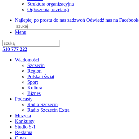
Struktura organizacyjna
Ogłoszenia, przetargi
Najlepiej po prostu do nas zadzwoń
Odwiedź nas na Facebook
Menu
510 777 222
Wiadomości
Szczecin
Region
Polska i świat
Sport
Kultura
Biznes
Podcasty
Radio Szczecin
Radio Szczecin Extra
Muzyka
Konkursy
Studio S-1
Reklama
O nas