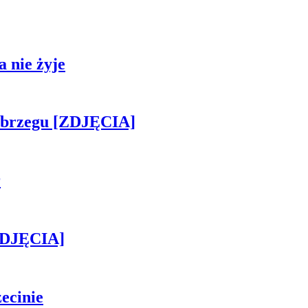
 nie żyje
obrzegu [ZDJĘCIA]
r
[ZDJĘCIA]
ecinie