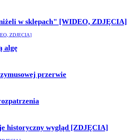
 aniżeli w sklepach" [WIDEO, ZDJĘCIA]
ą algę
rzymusowej przerwie
rozpatrzenia
je historyczny wygląd [ZDJĘCIA]