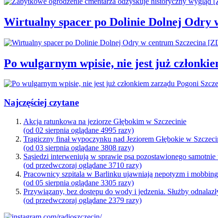
Wirtualny spacer po Dolinie Dolnej Odry
Po wulgarnym wpisie, nie jest już członki
Najczęściej czytane
Akcja ratunkowa na jeziorze Głębokim w Szczecinie
(od 02 sierpnia oglądane 4995 razy)
Tragiczny finał wypoczynku nad Jeziorem Głębokie w Szczeci
(od 03 sierpnia oglądane 3808 razy)
Sąsiedzi interweniują w sprawie psa pozostawionego samotnie
(od przedwczoraj oglądane 3710 razy)
Pracownicy szpitala w Barlinku ujawniają nepotyzm i mobbin
(od 05 sierpnia oglądane 3305 razy)
Przywiązany, bez dostępu do wody i jedzenia. Służby odnalazł
(od przedwczoraj oglądane 2379 razy)