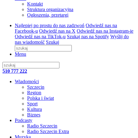
Kontakt
Struktura organizacyjna
Ogłoszenia, przetargi
Najlepiej po prostu do nas zadzwoń
Odwiedź nas na
Facebook-u
Odwiedź nas na X
Odwiedź nas na Instagram-ie
Odwiedź nas na TikTok-u
Szukaj nas na Spotify
Wyślij do
nas wiadomość
Szukaj
Menu
510 777 222
Wiadomości
Szczecin
Region
Polska i świat
Sport
Kultura
Biznes
Podcasty
Radio Szczecin
Radio Szczecin Extra
Muzyka