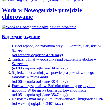
Woda w Nowogardzie przejdzie
chlorowanie
Najczęściej czytane
Dzieci wpadły do zbiornika przy ul. Komuny Paryskiej w
Szczecinie
(od wczoraj oglądane 4770 razy)
Tragiczny finał wypoczynku nad Jeziorem Głębokie w
Szczecinie
(od 03 sierpnia oglądane 3909 razy)
Sąsiedzi interweniują w sprawie psa pozostawionego
samotnie w mieszkaniu
(od 06 sierpnia oglądane 3801 razy)
Pracownicy szpitala w Barlinku ujawniają nepotyzm i
mobbing. W tle matka burmistrz Lewandowskiej
(od 05 sierpnia oglądane 3547 razy)
Nastolatek miał rany kłute. Interweniował śmigłowiec LPR
(od wczoraj oglądane 3401 razy)