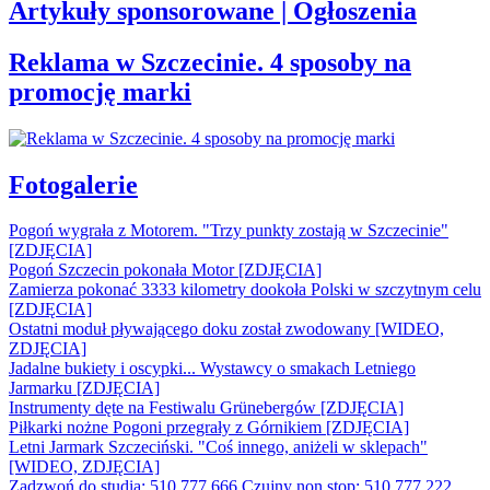
Artykuły sponsorowane | Ogłoszenia
Reklama w Szczecinie. 4 sposoby na
promocję marki
Fotogalerie
Pogoń wygrała z Motorem. "Trzy punkty zostają w Szczecinie"
[ZDJĘCIA]
Pogoń Szczecin pokonała Motor [ZDJĘCIA]
Zamierza pokonać 3333 kilometry dookoła Polski w szczytnym celu
[ZDJĘCIA]
Ostatni moduł pływającego doku został zwodowany [WIDEO,
ZDJĘCIA]
Jadalne bukiety i oscypki... Wystawcy o smakach Letniego
Jarmarku [ZDJĘCIA]
Instrumenty dęte na Festiwalu Grünebergów [ZDJĘCIA]
Piłkarki nożne Pogoni przegrały z Górnikiem [ZDJĘCIA]
Letni Jarmark Szczeciński. "Coś innego, aniżeli w sklepach"
[WIDEO, ZDJĘCIA]
Zadzwoń do studia: 510 777 666
Czujny non stop: 510 777 222