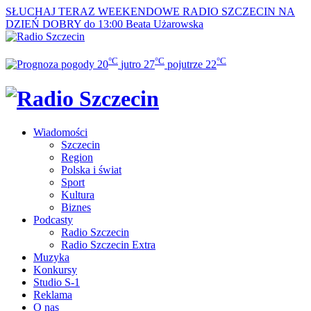
SŁUCHAJ TERAZ
WEEKENDOWE RADIO SZCZECIN NA
DZIEŃ DOBRY do 13:00
Beata Użarowska
°C
°C
°C
20
jutro
27
pojutrze
22
Wiadomości
Szczecin
Region
Polska i świat
Sport
Kultura
Biznes
Podcasty
Radio Szczecin
Radio Szczecin Extra
Muzyka
Konkursy
Studio S-1
Reklama
O nas