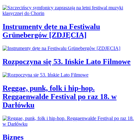
Instrumenty dęte na Festiwalu
Grünebergów [ZDJĘCIA]
Rozpoczyna się 53. Ińskie Lato Filmowe
Reggae, punk, folk i hip-hop.
Reggaenwalde Festival po raz 18. w
Darłówku
Biznes