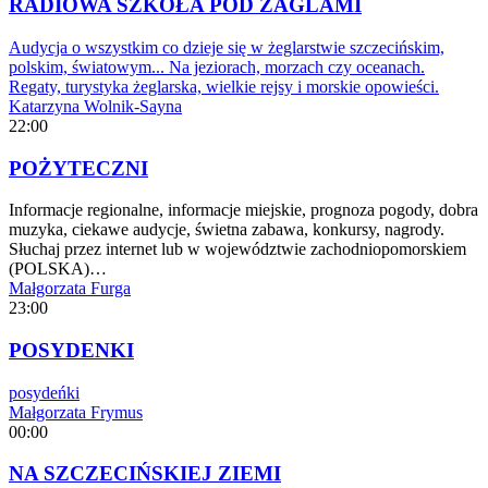
RADIOWA SZKOŁA POD ŻAGLAMI
Audycja o wszystkim co dzieje się w żeglarstwie szczecińskim,
polskim, światowym... Na jeziorach, morzach czy oceanach.
Regaty, turystyka żeglarska, wielkie rejsy i morskie opowieści.
Katarzyna Wolnik-Sayna
22:00
POŻYTECZNI
Informacje regionalne, informacje miejskie, prognoza pogody, dobra
muzyka, ciekawe audycje, świetna zabawa, konkursy, nagrody.
Słuchaj przez internet lub w województwie zachodniopomorskiem
(POLSKA)…
Małgorzata Furga
23:00
POSYDENKI
posydeńki
Małgorzata Frymus
00:00
NA SZCZECIŃSKIEJ ZIEMI