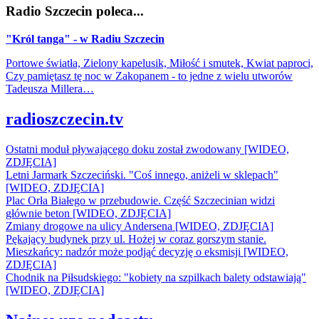
Radio Szczecin poleca...
"Król tanga" - w Radiu Szczecin
Portowe światła, Zielony kapelusik, Miłość i smutek, Kwiat paproci,
Czy pamiętasz tę noc w Zakopanem - to jedne z wielu utworów
Tadeusza Millera…
radioszczecin.tv
Ostatni moduł pływającego doku został zwodowany [WIDEO,
ZDJĘCIA]
Letni Jarmark Szczeciński. "Coś innego, aniżeli w sklepach"
[WIDEO, ZDJĘCIA]
Plac Orła Białego w przebudowie. Część Szczecinian widzi
głównie beton [WIDEO, ZDJĘCIA]
Zmiany drogowe na ulicy Andersena [WIDEO, ZDJĘCIA]
Pękający budynek przy ul. Hożej w coraz gorszym stanie.
Mieszkańcy: nadzór może podjąć decyzję o eksmisji [WIDEO,
ZDJĘCIA]
Chodnik na Piłsudskiego: "kobiety na szpilkach balety odstawiają"
[WIDEO, ZDJĘCIA]