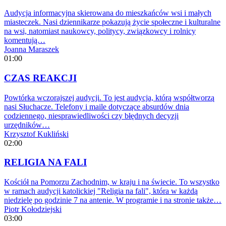
Audycja informacyjna skierowana do mieszkańców wsi i małych
miasteczek. Nasi dziennikarze pokazują życie społeczne i kulturalne
na wsi, natomiast naukowcy, politycy, związkowcy i rolnicy
komentują…
Joanna Maraszek
01:00
CZAS REAKCJI
Powtórka wczorajszej audycji. To jest audycja, którą współtworzą
nasi Słuchacze. Telefony i maile dotyczące absurdów dnia
codziennego, niesprawiedliwości czy błędnych decyzji
urzędników…
Krzysztof Kukliński
02:00
RELIGIA NA FALI
Kościół na Pomorzu Zachodnim, w kraju i na świecie. To wszystko
w ramach audycji katolickiej "Religia na fali", która w każdą
niedzielę po godzinie 7 na antenie. W programie i na stronie także…
Piotr Kołodziejski
03:00