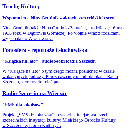
Trochę Kultury
Wspomnienie Niny Grudnik - aktorki szczecińskich scen
Nina Grudnik (także Nina Grudnik-Banucha) urodziła się 16 maja
1936 roku w Dąbrowie Górniczej. Po wojnie wraz z rodzicami
wyjechała do Wrocławia…
Fonosfera - reportaże i słuchowiska
"Książka na lato" - audiobooki Radia Szczecin
W "Książce na lato" o tym czego można posłuchać w czasie
wakacyjnych podróży. Porozmawiamy o audiobookach Radia
Szczecin, które warto mieć pod…
Radio Szczecin na Wieczór
"SMS dla lokalsów"
Projekt „SMS do lokalsów” to wspólna inicjatywa trzech
szczecińskich instytucji kultury: Miejskiego Ośrodka Kultury
w Szczecinie, Domu Kultury…