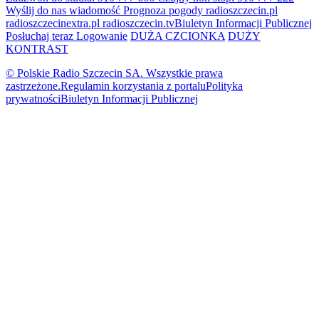
Wyślij do nas wiadomość
Prognoza pogody
radioszczecin.pl
radioszczecinextra.pl
radioszczecin.tv
Biuletyn Informacji Publicznej
Posłuchaj teraz
Logowanie
DUŻA CZCIONKA
DUŻY
KONTRAST
© Polskie Radio Szczecin SA. Wszystkie prawa
zastrzeżone.
Regulamin korzystania z portalu
Polityka
prywatności
Biuletyn Informacji Publicznej