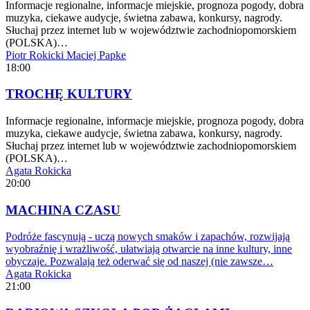
Informacje regionalne, informacje miejskie, prognoza pogody, dobra
muzyka, ciekawe audycje, świetna zabawa, konkursy, nagrody.
Słuchaj przez internet lub w województwie zachodniopomorskiem
(POLSKA)…
Piotr Rokicki
Maciej Papke
18:00
TROCHĘ KULTURY
Informacje regionalne, informacje miejskie, prognoza pogody, dobra
muzyka, ciekawe audycje, świetna zabawa, konkursy, nagrody.
Słuchaj przez internet lub w województwie zachodniopomorskiem
(POLSKA)…
Agata Rokicka
20:00
MACHINA CZASU
Podróże fascynują - uczą nowych smaków i zapachów, rozwijają
wyobraźnię i wrażliwość, ułatwiają otwarcie na inne kultury, inne
obyczaje. Pozwalają też oderwać się od naszej (nie zawsze…
Agata Rokicka
21:00