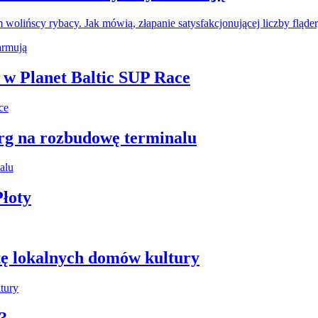
wolińscy rybacy. Jak mówią, złapanie satysfakcjonującej liczby fląde
i w Planet Baltic SUP Race
arg na rozbudowę terminalu
łoty
tę lokalnych domów kultury
?