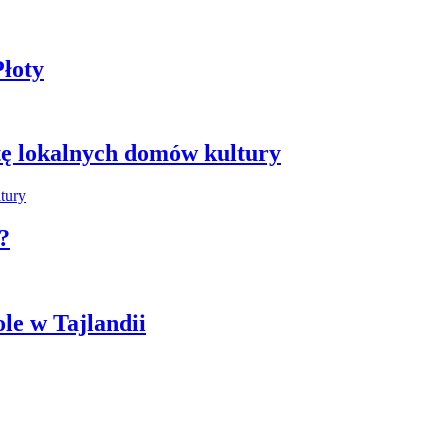
łoty
tę lokalnych domów kultury
?
ole w Tajlandii