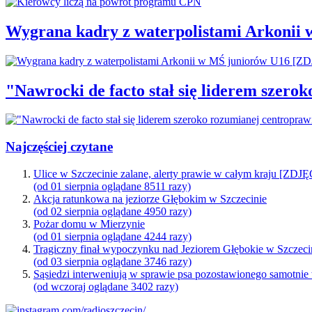
Wygrana kadry z waterpolistami Arkonii
"Nawrocki de facto stał się liderem szero
Najczęściej czytane
Ulice w Szczecinie zalane, alerty prawie w całym kraju [ZDJ
(od 01 sierpnia oglądane 8511 razy)
Akcja ratunkowa na jeziorze Głębokim w Szczecinie
(od 02 sierpnia oglądane 4950 razy)
Pożar domu w Mierzynie
(od 01 sierpnia oglądane 4244 razy)
Tragiczny finał wypoczynku nad Jeziorem Głębokie w Szczeci
(od 03 sierpnia oglądane 3746 razy)
Sąsiedzi interweniują w sprawie psa pozostawionego samotnie
(od wczoraj oglądane 3402 razy)