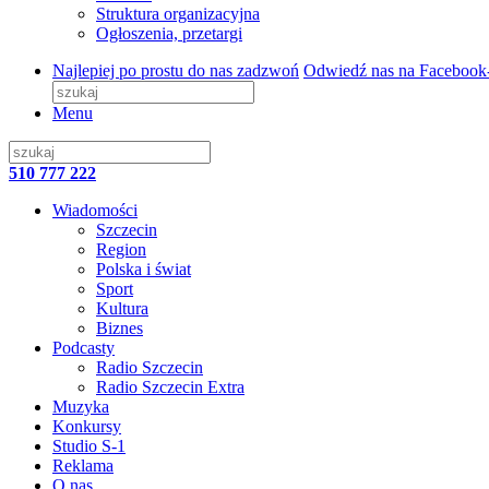
Struktura organizacyjna
Ogłoszenia, przetargi
Najlepiej po prostu do nas zadzwoń
Odwiedź nas na Facebook
Menu
510 777 222
Wiadomości
Szczecin
Region
Polska i świat
Sport
Kultura
Biznes
Podcasty
Radio Szczecin
Radio Szczecin Extra
Muzyka
Konkursy
Studio S-1
Reklama
O nas