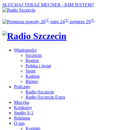
SŁUCHAJ TERAZ
MECNER - KIM JESTEM?
°C
°C
°C
20
jutro
24
pojutrze
29
Wiadomości
Szczecin
Region
Polska i świat
Sport
Kultura
Biznes
Podcasty
Radio Szczecin
Radio Szczecin Extra
Muzyka
Konkursy
Studio S-1
Reklama
O nas
Kontakt