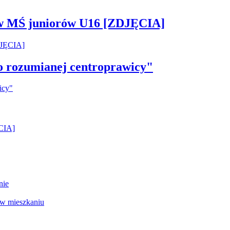
 w MŚ juniorów U16 [ZDJĘCIA]
ko rozumianej centroprawicy"
ĘCIA]
nie
 w mieszkaniu