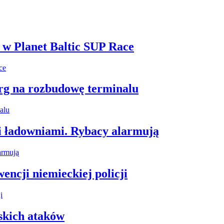
i w Planet Baltic SUP Race
arg na rozbudowę terminalu
i ładowniami. Rybacy alarmują
encji niemieckiej policji
skich ataków