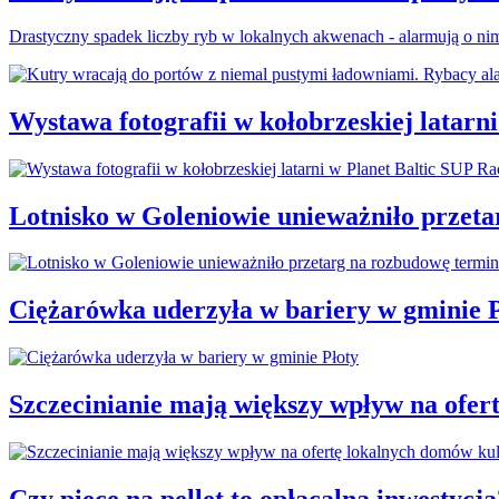
Drastyczny spadek liczby ryb w lokalnych akwenach - alarmują o nim 
Wystawa fotografii w kołobrzeskiej latarn
Lotnisko w Goleniowie unieważniło przet
Ciężarówka uderzyła w bariery w gminie P
Szczecinianie mają większy wpływ na ofer
Czy piece na pellet to opłacalna inwestycja