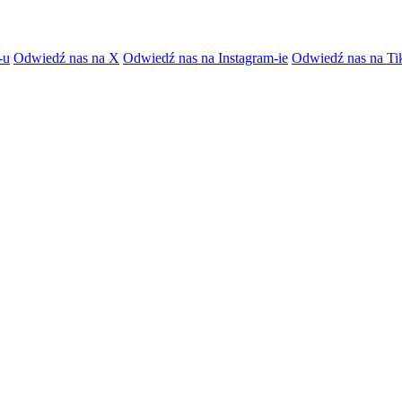
-u
Odwiedź nas na X
Odwiedź nas na Instagram-ie
Odwiedź nas na Ti