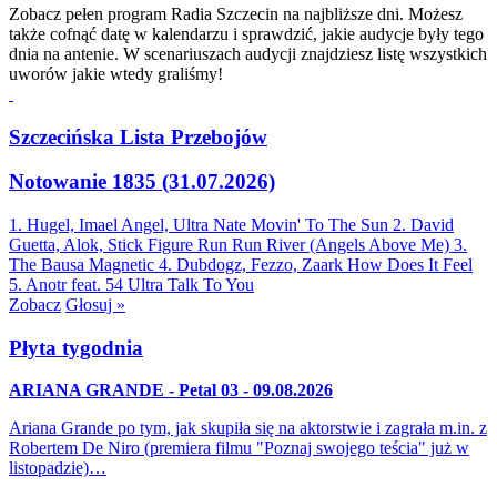
Zobacz pełen program Radia Szczecin na najbliższe dni. Możesz
także cofnąć datę w kalendarzu i sprawdzić, jakie audycje były tego
dnia na antenie. W scenariuszach audycji znajdziesz listę wszystkich
uworów jakie wtedy graliśmy!
Szczecińska Lista Przebojów
Notowanie 1835 (31.07.2026)
1. Hugel, Imael Angel, Ultra Nate
Movin' To The Sun
2. David
Guetta, Alok, Stick Figure
Run Run River (Angels Above Me)
3.
The Bausa
Magnetic
4. Dubdogz, Fezzo, Zaark
How Does It Feel
5. Anotr feat. 54 Ultra
Talk To You
Zobacz
Głosuj »
Płyta tygodnia
ARIANA GRANDE - Petal 03 - 09.08.2026
Ariana Grande po tym, jak skupiła się na aktorstwie i zagrała m.in. z
Robertem De Niro (premiera filmu "Poznaj swojego teścia" już w
listopadzie)…