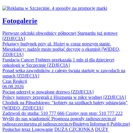
Fotogalerie
Pierwsze odcinki obwodnicy północnej Stargardu już gotowe
[ZDJĘCIA]
Pękający budynek przy ul. Hożej w coraz gorszym stanie.
Mieszkańcy: nadzór może podjąć decyzję o eksmisji [WIDEO,
ZDJĘCIA]
Fundacja Cancer Fighters przekazała 1 mln zł dla dziecięcej
onkologii w Szczecinie [ZDJĘCIA]
Ponad setka zawodników z całego świata startuje w zawodach na
supach [ZDJĘCIA]
Czas Reakcji
06.08.2026
Pociąg uderzył w powalone drzewo [ZDJĘCIA]
Polscy juniorzy przegrali z Hiszpanią w piłce wodnej [ZDJĘCIA]
Chodnik na Piłsudskiego: "kobiety na szpilkach balety odstawiają"
[WIDEO, ZDJĘCIA]
Zadzwoń do studia: 510 777 666
Czujny non stop: 510 777 222
Wyślij do nas wiadomość
Prognoza pogody
radioszczecin.pl
radioszczecinextra.pl
radioszczecin.tv
Biuletyn Informacji Publicznej
Posłuchaj teraz
Logowanie
DUŻA CZCIONKA
DUŻY