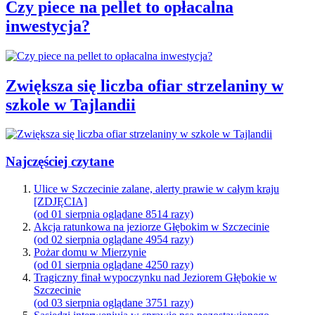
Czy piece na pellet to opłacalna
inwestycja?
Zwiększa się liczba ofiar strzelaniny w
szkole w Tajlandii
Najczęściej czytane
Ulice w Szczecinie zalane, alerty prawie w całym kraju
[ZDJĘCIA]
(od 01 sierpnia oglądane 8514 razy)
Akcja ratunkowa na jeziorze Głębokim w Szczecinie
(od 02 sierpnia oglądane 4954 razy)
Pożar domu w Mierzynie
(od 01 sierpnia oglądane 4250 razy)
Tragiczny finał wypoczynku nad Jeziorem Głębokie w
Szczecinie
(od 03 sierpnia oglądane 3751 razy)