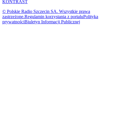
KONTRAST
© Polskie Radio Szczecin SA. Wszystkie prawa
zastrzeżone.
Regulamin korzystania z portalu
Polityka
prywatności
Biuletyn Informacji Publicznej