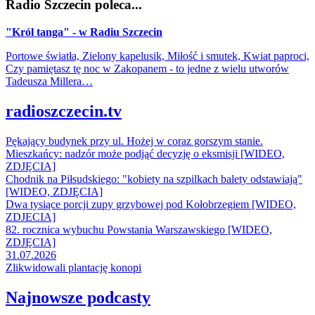
Radio Szczecin poleca...
"Król tanga" - w Radiu Szczecin
Portowe światła, Zielony kapelusik, Miłość i smutek, Kwiat paproci,
Czy pamiętasz tę noc w Zakopanem - to jedne z wielu utworów
Tadeusza Millera…
radioszczecin.tv
Pękający budynek przy ul. Hożej w coraz gorszym stanie.
Mieszkańcy: nadzór może podjąć decyzję o eksmisji [WIDEO,
ZDJĘCIA]
Chodnik na Piłsudskiego: "kobiety na szpilkach balety odstawiają"
[WIDEO, ZDJĘCIA]
Dwa tysiące porcji zupy grzybowej pod Kołobrzegiem [WIDEO,
ZDJECIA]
82. rocznica wybuchu Powstania Warszawskiego [WIDEO,
ZDJĘCIA]
31.07.2026
Zlikwidowali plantację konopi
Najnowsze podcasty