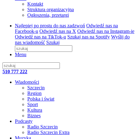
Kontakt
Struktura organizacyjna
Ogłoszenia, przetargi
Najlepiej po prostu do nas zadzwoń
Odwiedź nas na
Facebook-u
Odwiedź nas na X
Odwiedź nas na Instagram-ie
Odwiedź nas na TikTok-u
Szukaj nas na Spotify
Wyślij do
nas wiadomość
Szukaj
Menu
510 777 222
Wiadomości
Szczecin
Region
Polska i świat
Sport
Kultura
Biznes
Podcasty
Radio Szczecin
Radio Szczecin Extra
Muzyka