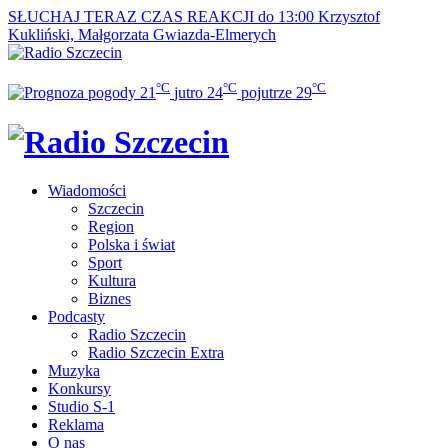
SŁUCHAJ TERAZ
CZAS REAKCJI do 13:00
Krzysztof
Kukliński, Małgorzata Gwiazda-Elmerych
°C
°C
°C
21
jutro
24
pojutrze
29
Wiadomości
Szczecin
Region
Polska i świat
Sport
Kultura
Biznes
Podcasty
Radio Szczecin
Radio Szczecin Extra
Muzyka
Konkursy
Studio S-1
Reklama
O nas