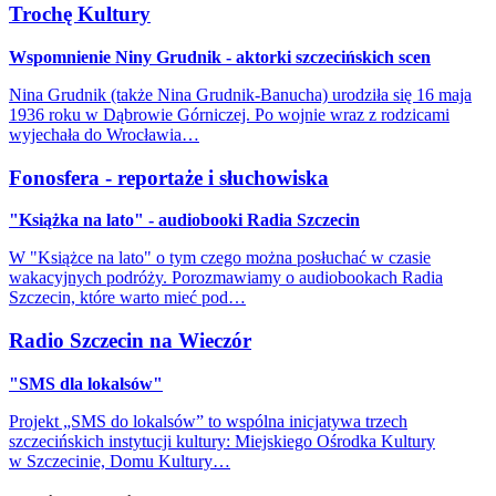
Trochę Kultury
Wspomnienie Niny Grudnik - aktorki szczecińskich scen
Nina Grudnik (także Nina Grudnik-Banucha) urodziła się 16 maja
1936 roku w Dąbrowie Górniczej. Po wojnie wraz z rodzicami
wyjechała do Wrocławia…
Fonosfera - reportaże i słuchowiska
"Książka na lato" - audiobooki Radia Szczecin
W "Książce na lato" o tym czego można posłuchać w czasie
wakacyjnych podróży. Porozmawiamy o audiobookach Radia
Szczecin, które warto mieć pod…
Radio Szczecin na Wieczór
"SMS dla lokalsów"
Projekt „SMS do lokalsów” to wspólna inicjatywa trzech
szczecińskich instytucji kultury: Miejskiego Ośrodka Kultury
w Szczecinie, Domu Kultury…