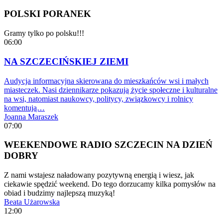
POLSKI PORANEK
Gramy tylko po polsku!!!
06:00
NA SZCZECIŃSKIEJ ZIEMI
Audycja informacyjna skierowana do mieszkańców wsi i małych
miasteczek. Nasi dziennikarze pokazują życie społeczne i kulturalne
na wsi, natomiast naukowcy, politycy, związkowcy i rolnicy
komentują…
Joanna Maraszek
07:00
WEEKENDOWE RADIO SZCZECIN NA DZIEŃ
DOBRY
Z nami wstajesz naładowany pozytywną energią i wiesz, jak
ciekawie spędzić weekend. Do tego dorzucamy kilka pomysłów na
obiad i budzimy najlepszą muzyką!
Beata Użarowska
12:00