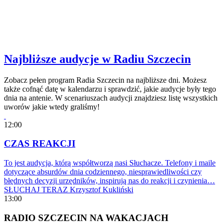
Najbliższe audycje w Radiu Szczecin
Zobacz pełen program Radia Szczecin na najbliższe dni. Możesz
także cofnąć datę w kalendarzu i sprawdzić, jakie audycje były tego
dnia na antenie. W scenariuszach audycji znajdziesz listę wszystkich
uworów jakie wtedy graliśmy!
12:00
CZAS REAKCJI
To jest audycja, którą współtworzą nasi Słuchacze. Telefony i maile
dotyczące absurdów dnia codziennego, niesprawiedliwości czy
błędnych decyzji urzędników, inspirują nas do reakcji i czynienia…
SŁUCHAJ TERAZ
Krzysztof Kukliński
13:00
RADIO SZCZECIN NA WAKACJACH