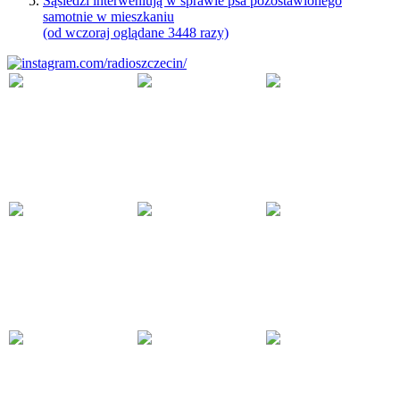
Sąsiedzi interweniują w sprawie psa pozostawionego
samotnie w mieszkaniu
(od wczoraj oglądane 3448 razy)