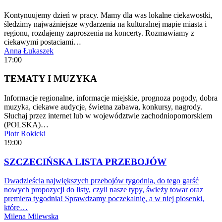
Kontynuujemy dzień w pracy. Mamy dla was lokalne ciekawostki,
śledzimy najważniejsze wydarzenia na kulturalnej mapie miasta i
regionu, rozdajemy zaproszenia na koncerty. Rozmawiamy z
ciekawymi postaciami…
Anna Łukaszek
17:00
TEMATY I MUZYKA
Informacje regionalne, informacje miejskie, prognoza pogody, dobra
muzyka, ciekawe audycje, świetna zabawa, konkursy, nagrody.
Słuchaj przez internet lub w województwie zachodniopomorskiem
(POLSKA)…
Piotr Rokicki
19:00
SZCZECIŃSKA LISTA PRZEBOJÓW
Dwadzieścia największych przebojów tygodnia, do tego garść
nowych propozycji do listy, czyli nasze typy, świeży towar oraz
premiera tygodnia! Sprawdzamy poczekalnię, a w niej piosenki,
które…
Milena Milewska