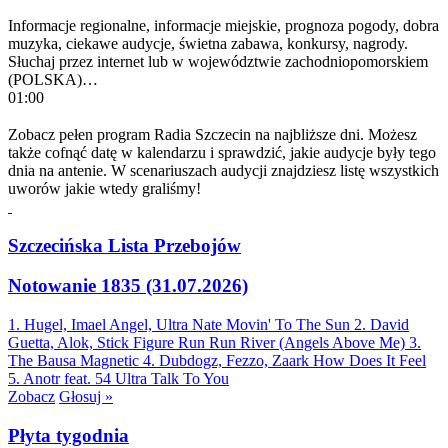
Informacje regionalne, informacje miejskie, prognoza pogody, dobra
muzyka, ciekawe audycje, świetna zabawa, konkursy, nagrody.
Słuchaj przez internet lub w województwie zachodniopomorskiem
(POLSKA)…
01:00
Zobacz pełen program Radia Szczecin na najbliższe dni. Możesz
także cofnąć datę w kalendarzu i sprawdzić, jakie audycje były tego
dnia na antenie. W scenariuszach audycji znajdziesz listę wszystkich
uworów jakie wtedy graliśmy!
Szczecińska Lista Przebojów
Notowanie 1835 (31.07.2026)
1. Hugel, Imael Angel, Ultra Nate
Movin' To The Sun
2. David
Guetta, Alok, Stick Figure
Run Run River (Angels Above Me)
3.
The Bausa
Magnetic
4. Dubdogz, Fezzo, Zaark
How Does It Feel
5. Anotr feat. 54 Ultra
Talk To You
Zobacz
Głosuj »
Płyta tygodnia