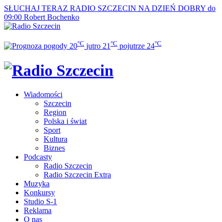
SŁUCHAJ TERAZ
RADIO SZCZECIN NA DZIEŃ DOBRY do
09:00
Robert Bochenko
°C
°C
°C
20
jutro
21
pojutrze
24
Wiadomości
Szczecin
Region
Polska i świat
Sport
Kultura
Biznes
Podcasty
Radio Szczecin
Radio Szczecin Extra
Muzyka
Konkursy
Studio S-1
Reklama
O nas