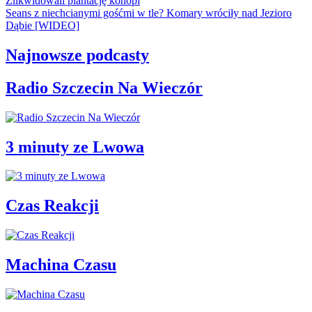
Zlikwidowali plantację konopi
Seans z niechcianymi gośćmi w tle? Komary wróciły nad Jezioro
Dąbie [WIDEO]
Najnowsze podcasty
Radio Szczecin Na Wieczór
3 minuty ze Lwowa
Czas Reakcji
Machina Czasu