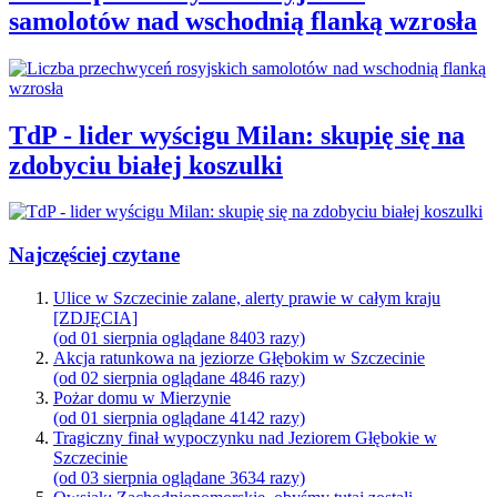
samolotów nad wschodnią flanką wzrosła
TdP - lider wyścigu Milan: skupię się na
zdobyciu białej koszulki
Najczęściej czytane
Ulice w Szczecinie zalane, alerty prawie w całym kraju
[ZDJĘCIA]
(od 01 sierpnia oglądane 8403 razy)
Akcja ratunkowa na jeziorze Głębokim w Szczecinie
(od 02 sierpnia oglądane 4846 razy)
Pożar domu w Mierzynie
(od 01 sierpnia oglądane 4142 razy)
Tragiczny finał wypoczynku nad Jeziorem Głębokie w
Szczecinie
(od 03 sierpnia oglądane 3634 razy)