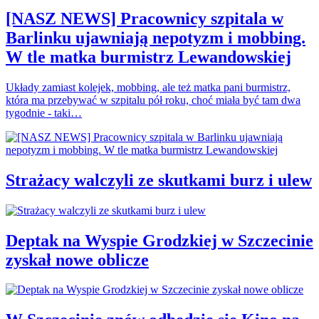
[NASZ NEWS] Pracownicy szpitala w
Barlinku ujawniają nepotyzm i mobbing.
W tle matka burmistrz Lewandowskiej
Układy zamiast kolejek, mobbing, ale też matka pani burmistrz,
która ma przebywać w szpitalu pół roku, choć miała być tam dwa
tygodnie - taki…
Strażacy walczyli ze skutkami burz i ulew
Deptak na Wyspie Grodzkiej w Szczecinie
zyskał nowe oblicze