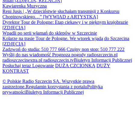
Milan [ZDJĘCIA, RELACJA]
Kawiarenka Muzyczna
Reni Jusis | „W dzieciństwie słuchałam transmisji z Konkursu
Chopinowskiego…” [WYWIAD z ARTYSTKĄ]
Dyrektor Tour de Pologne: Etap ciekawy i w pięknym krajobrazie
[ZDJĘCIA]
Wpadli po serii włamań do sklepów w Szczecinie
Kolarze na trasie Tour de Pologne. We wtorek wjadą do Szczecina
[ZDJĘCIA]
Zadzwoń do studia: 510 777 666
Czujny non stop: 510 777 222
Wyślij do nas wiadomość
Prognoza pogody
radioszczecin.pl
radioszczecinextra.pl
radioszczecin.tv
Biuletyn Informacji Publicznej
Posłuchaj teraz
Logowanie
DUŻA CZCIONKA
DUŻY
KONTRAST
© Polskie Radio Szczecin SA. Wszystkie prawa
zastrzeżone.
Regulamin korzystania z portalu
Polityka
prywatności
Biuletyn Informacji Publicznej