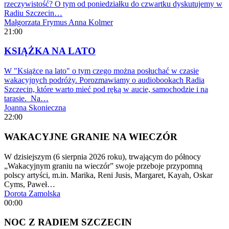
rzeczywistość? O tym od poniedziałku do czwartku dyskutujemy w
Radiu Szczecin…
Małgorzata Frymus
Anna Kolmer
21:00
KSIĄŻKA NA LATO
W "Książce na lato" o tym czego można posłuchać w czasie
wakacyjnych podróży. Porozmawiamy o audiobookach Radia
Szczecin, które warto mieć pod ręką w aucie, samochodzie i na
tarasie. Na…
Joanna Skonieczna
22:00
WAKACYJNE GRANIE NA WIECZÓR
W dzisiejszym (6 sierpnia 2026 roku), trwającym do północy
„Wakacyjnym graniu na wieczór” swoje przeboje przypomną
polscy artyści, m.in. Marika, Reni Jusis, Margaret, Kayah, Oskar
Cyms, Paweł…
Dorota Zamolska
00:00
NOC Z RADIEM SZCZECIN