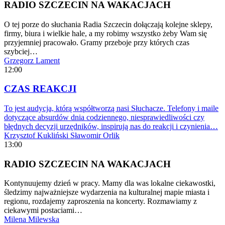
RADIO SZCZECIN NA WAKACJACH
O tej porze do słuchania Radia Szczecin dołączają kolejne sklepy,
firmy, biura i wielkie hale, a my robimy wszystko żeby Wam się
przyjemniej pracowało. Gramy przeboje przy których czas
szybciej…
Grzegorz Lament
12:00
CZAS REAKCJI
To jest audycja, którą współtworzą nasi Słuchacze. Telefony i maile
dotyczące absurdów dnia codziennego, niesprawiedliwości czy
błędnych decyzji urzędników, inspirują nas do reakcji i czynienia…
Krzysztof Kukliński
Sławomir Orlik
13:00
RADIO SZCZECIN NA WAKACJACH
Kontynuujemy dzień w pracy. Mamy dla was lokalne ciekawostki,
śledzimy najważniejsze wydarzenia na kulturalnej mapie miasta i
regionu, rozdajemy zaproszenia na koncerty. Rozmawiamy z
ciekawymi postaciami…
Milena Milewska