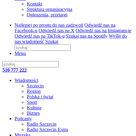
Kontakt
Struktura organizacyjna
Ogłoszenia, przetargi
Najlepiej po prostu do nas zadzwoń
Odwiedź nas na
Facebook-u
Odwiedź nas na X
Odwiedź nas na Instagram-ie
Odwiedź nas na TikTok-u
Szukaj nas na Spotify
Wyślij do
nas wiadomość
Szukaj
Menu
510 777 222
Wiadomości
Szczecin
Region
Polska i świat
Sport
Kultura
Biznes
Podcasty
Radio Szczecin
Radio Szczecin Extra
Muzyka