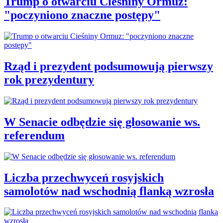
Trump o otwarciu Cieśniny Ormuz:
"poczyniono znaczne postępy"
Rząd i prezydent podsumowują pierwszy
rok prezydentury
W Senacie odbędzie się głosowanie ws.
referendum
Liczba przechwyceń rosyjskich
samolotów nad wschodnią flanką wzrosła