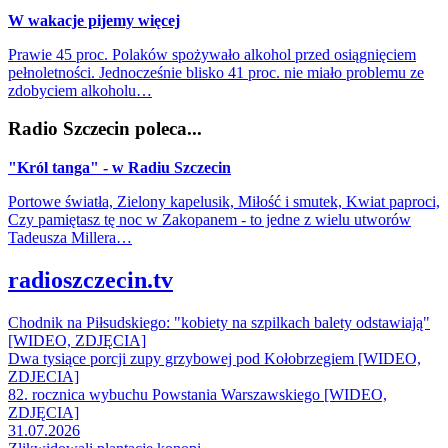
W wakacje pijemy więcej
Prawie 45 proc. Polaków spożywało alkohol przed osiągnięciem
pełnoletności. Jednocześnie blisko 41 proc. nie miało problemu ze
zdobyciem alkoholu…
Radio Szczecin poleca...
"Król tanga" - w Radiu Szczecin
Portowe światła, Zielony kapelusik, Miłość i smutek, Kwiat paproci,
Czy pamiętasz tę noc w Zakopanem - to jedne z wielu utworów
Tadeusza Millera…
radioszczecin.tv
Chodnik na Piłsudskiego: "kobiety na szpilkach balety odstawiają"
[WIDEO, ZDJĘCIA]
Dwa tysiące porcji zupy grzybowej pod Kołobrzegiem [WIDEO,
ZDJECIA]
82. rocznica wybuchu Powstania Warszawskiego [WIDEO,
ZDJĘCIA]
31.07.2026