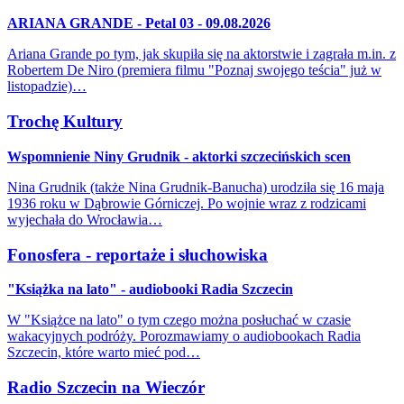
ARIANA GRANDE - Petal 03 - 09.08.2026
Ariana Grande po tym, jak skupiła się na aktorstwie i zagrała m.in. z
Robertem De Niro (premiera filmu "Poznaj swojego teścia" już w
listopadzie)…
Trochę Kultury
Wspomnienie Niny Grudnik - aktorki szczecińskich scen
Nina Grudnik (także Nina Grudnik-Banucha) urodziła się 16 maja
1936 roku w Dąbrowie Górniczej. Po wojnie wraz z rodzicami
wyjechała do Wrocławia…
Fonosfera - reportaże i słuchowiska
"Książka na lato" - audiobooki Radia Szczecin
W "Książce na lato" o tym czego można posłuchać w czasie
wakacyjnych podróży. Porozmawiamy o audiobookach Radia
Szczecin, które warto mieć pod…
Radio Szczecin na Wieczór