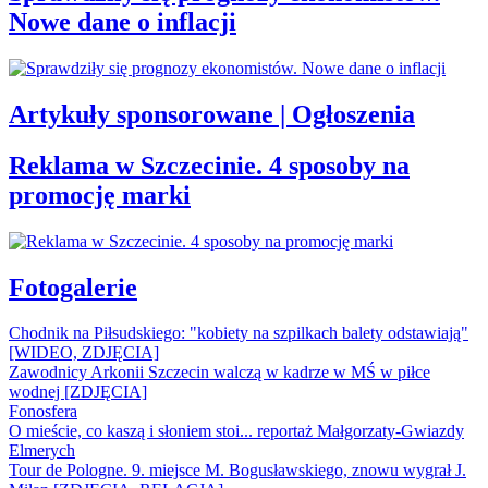
Nowe dane o inflacji
Artykuły sponsorowane | Ogłoszenia
Reklama w Szczecinie. 4 sposoby na
promocję marki
Fotogalerie
Chodnik na Piłsudskiego: "kobiety na szpilkach balety odstawiają"
[WIDEO, ZDJĘCIA]
Zawodnicy Arkonii Szczecin walczą w kadrze w MŚ w piłce
wodnej [ZDJĘCIA]
Fonosfera
O mieście, co kaszą i słoniem stoi... reportaż Małgorzaty-Gwiazdy
Elmerych
Tour de Pologne. 9. miejsce M. Bogusławskiego, znowu wygrał J.