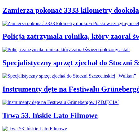
Zamierza pokonać 3333 kilometry dookoła
Policja zatrzymała rolnika, który zaorał ś
Specjalistyczny sprzęt zjechał do Stoczni
Instrumenty dęte na Festiwalu Grüneber
Trwa 53. Ińskie Lato Filmowe