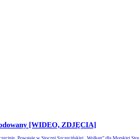
 zwodowany [WIDEO, ZDJĘCIA]
ecinie. Powstaje w Stoczni Szczecińskiej „Wulkan” dla Morskiej S