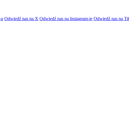
-u
Odwiedź nas na X
Odwiedź nas na Instagram-ie
Odwiedź nas na Ti