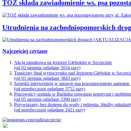
TOZ składa zawiadomienie ws. psa pozosta
Utrudnienia na zachodniopomorskich d
Najczęściej czytane
Akcja ratunkowa na jeziorze Głębokim w Szczecinie
(od 02 sierpnia oglądane 5034 razy)
Tragiczny finał wypoczynku nad Jeziorem Głębokie w Szczeci
(od 03 sierpnia oglądane 3843 razy)
Sąsiedzi interweniują w sprawie psa pozostawionego samotnie
(od przedwczoraj oglądane 3752 razy)
Pracownicy szpitala w Barlinku ujawniają nepotyzm i mobbin
(od 05 sierpnia oglądane 3390 razy)
Przywiązany, bez dostępu do wody i jedzenia. Służby odnalazł
(od przedwczoraj oglądane 2421 razy)