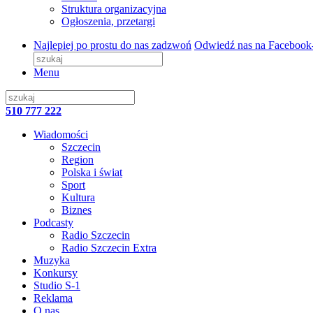
Struktura organizacyjna
Ogłoszenia, przetargi
Najlepiej po prostu do nas zadzwoń
Odwiedź nas na Facebook
Menu
510 777 222
Wiadomości
Szczecin
Region
Polska i świat
Sport
Kultura
Biznes
Podcasty
Radio Szczecin
Radio Szczecin Extra
Muzyka
Konkursy
Studio S-1
Reklama
O nas