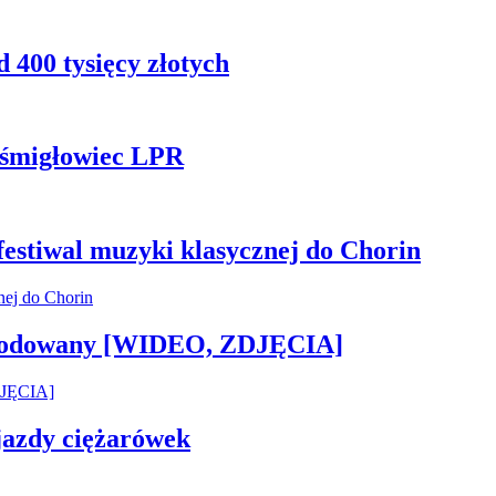
 400 tysięcy złotych
ł śmigłowiec LPR
 festiwal muzyki klasycznej do Chorin
 zwodowany [WIDEO, ZDJĘCIA]
 jazdy ciężarówek