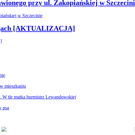
wionego przy ul. Zakopiańskiej w Szczecin
rogach [AKTUALIZACJA]
nie
 w mieszkaniu
g. W tle matka burmistrz Lewandowskiej
y psa