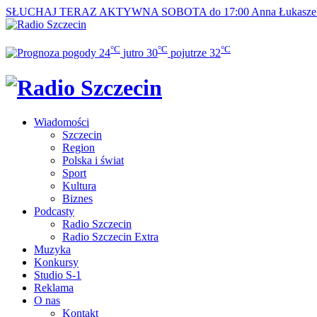
SŁUCHAJ TERAZ
AKTYWNA SOBOTA do 17:00
Anna Łukasze
°C
°C
°C
24
jutro
30
pojutrze
32
Wiadomości
Szczecin
Region
Polska i świat
Sport
Kultura
Biznes
Podcasty
Radio Szczecin
Radio Szczecin Extra
Muzyka
Konkursy
Studio S-1
Reklama
O nas
Kontakt