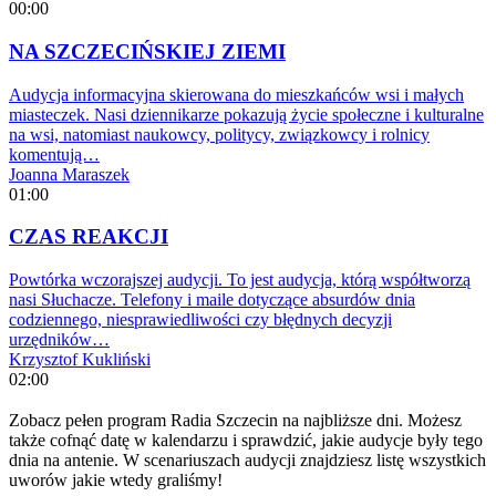
00:00
NA SZCZECIŃSKIEJ ZIEMI
Audycja informacyjna skierowana do mieszkańców wsi i małych
miasteczek. Nasi dziennikarze pokazują życie społeczne i kulturalne
na wsi, natomiast naukowcy, politycy, związkowcy i rolnicy
komentują…
Joanna Maraszek
01:00
CZAS REAKCJI
Powtórka wczorajszej audycji. To jest audycja, którą współtworzą
nasi Słuchacze. Telefony i maile dotyczące absurdów dnia
codziennego, niesprawiedliwości czy błędnych decyzji
urzędników…
Krzysztof Kukliński
02:00
Zobacz pełen program Radia Szczecin na najbliższe dni. Możesz
także cofnąć datę w kalendarzu i sprawdzić, jakie audycje były tego
dnia na antenie. W scenariuszach audycji znajdziesz listę wszystkich
uworów jakie wtedy graliśmy!