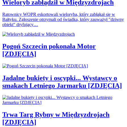
Wieloryb zabłądził w Międzyzdrojach
Ratownicy WOPR eskortowali wieloryba, który zabłąkał się w
Bałtyku. Zgłoszenie otrzymali od świadka, który zauważył "dziwny
obiekt" dryfujący…
Pogoń Szczecin pokonała Motor
[ZDJĘCIA]
Jadalne bukiety i oscypki... Wystawcy o
smakach Letniego Jarmarku [ZDJĘCIA]
Trwa Targ Rybny w Międzyzdrojach
[ZDJĘCIA]