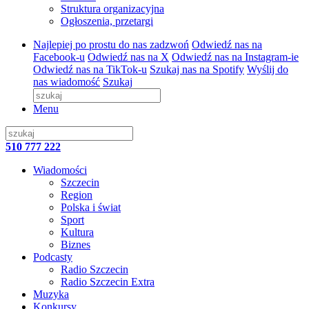
Struktura organizacyjna
Ogłoszenia, przetargi
Najlepiej po prostu do nas zadzwoń
Odwiedź nas na
Facebook-u
Odwiedź nas na X
Odwiedź nas na Instagram-ie
Odwiedź nas na TikTok-u
Szukaj nas na Spotify
Wyślij do
nas wiadomość
Szukaj
Menu
510 777 222
Wiadomości
Szczecin
Region
Polska i świat
Sport
Kultura
Biznes
Podcasty
Radio Szczecin
Radio Szczecin Extra
Muzyka
Konkursy