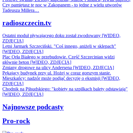
Czy pamiętasz tę noc w Zakopanem - to jedne z wielu utworów
Tadeusza Millera…
radioszczecin.tv
Ostatni moduł pływającego doku został zwodowany [WIDEO,
ZDJĘCIA]
Letni Jarmark Szczeciński. "Coś innego, aniżeli w sklepach"
[WIDEO, ZDJĘCIA]
Plac Orła Białego w przebudowie. Część Szczecinian widzi
głównie beton [WIDEO, ZDJĘCIA]
Zmiany drogowe na ulicy Andersena [WIDEO, ZDJĘCIA]
Pękający budynek przy ul. Hożej w coraz gorszym stanie.
Mieszkańcy: nadzór może podjąć decyzję o eksmisji [WIDEO,
ZDJĘCIA]
Chodnik na Piłsudskiego: "kobiety na szpilkach balety odstawiają"
[WIDEO, ZDJĘCIA]
Najnowsze podcasty
Pro-rock