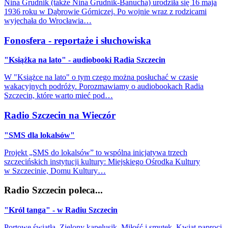
Nina Grudnik (także Nina Grudnik-Banucha) urodziła się 16 maja
1936 roku w Dąbrowie Górniczej. Po wojnie wraz z rodzicami
wyjechała do Wrocławia…
Fonosfera - reportaże i słuchowiska
"Książka na lato" - audiobooki Radia Szczecin
W "Książce na lato" o tym czego można posłuchać w czasie
wakacyjnych podróży. Porozmawiamy o audiobookach Radia
Szczecin, które warto mieć pod…
Radio Szczecin na Wieczór
"SMS dla lokalsów"
Projekt „SMS do lokalsów” to wspólna inicjatywa trzech
szczecińskich instytucji kultury: Miejskiego Ośrodka Kultury
w Szczecinie, Domu Kultury…
Radio Szczecin poleca...
"Król tanga" - w Radiu Szczecin
Portowe światła, Zielony kapelusik, Miłość i smutek, Kwiat paproci,