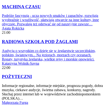
MACHINA CZASU
Podróże fascynują - uczą nowych smaków i zapachów, rozwijają
wyobraźnię i wrażliwość, ułatwiają otwarcie na inne kultury, inne
obyczaje. Pozwalają też oderwać się od naszej (nie zawsze…
Agata Rokicka
21:00
RADIOWA SZKOŁA POD ŻAGLAMI
Audycja o wszystkim co dzieje się w żeglarstwie szczecińskim,
polskim, światowym... Na jeziorach, morzach czy oceanach.
Regaty, turystyka żeglarska, wielkie rejsy i morskie opowieści.
Katarzyna Wolnik-Sayna
22:00
POŻYTECZNI
Informacje regionalne, informacje miejskie, prognoza pogody, dobra
muzyka, ciekawe audycje, świetna zabawa, konkursy, nagrody.
Słuchaj przez internet lub w województwie zachodniopomorskiem
(POLSKA)…
Małgorzata Furga