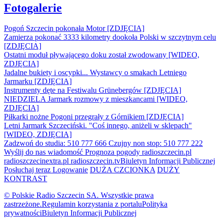
Fotogalerie
Pogoń Szczecin pokonała Motor [ZDJĘCIA]
Zamierza pokonać 3333 kilometry dookoła Polski w szczytnym celu
[ZDJĘCIA]
Ostatni moduł pływającego doku został zwodowany [WIDEO,
ZDJĘCIA]
Jadalne bukiety i oscypki... Wystawcy o smakach Letniego
Jarmarku [ZDJĘCIA]
Instrumenty dęte na Festiwalu Grünebergów [ZDJĘCIA]
NIEDZIELA Jarmark rozmowy z mieszkancami [WIDEO,
ZDJĘCIA]
Piłkarki nożne Pogoni przegrały z Górnikiem [ZDJĘCIA]
Letni Jarmark Szczeciński. "Coś innego, aniżeli w sklepach"
[WIDEO, ZDJĘCIA]
Zadzwoń do studia: 510 777 666
Czujny non stop: 510 777 222
Wyślij do nas wiadomość
Prognoza pogody
radioszczecin.pl
radioszczecinextra.pl
radioszczecin.tv
Biuletyn Informacji Publicznej
Posłuchaj teraz
Logowanie
DUŻA CZCIONKA
DUŻY
KONTRAST
© Polskie Radio Szczecin SA. Wszystkie prawa
zastrzeżone.
Regulamin korzystania z portalu
Polityka
prywatności
Biuletyn Informacji Publicznej