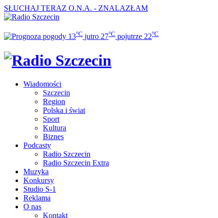
SŁUCHAJ TERAZ
O.N.A. - ZNALAZŁAM
°C
°C
°C
13
jutro
27
pojutrze
22
Wiadomości
Szczecin
Region
Polska i świat
Sport
Kultura
Biznes
Podcasty
Radio Szczecin
Radio Szczecin Extra
Muzyka
Konkursy
Studio S-1
Reklama
O nas
Kontakt