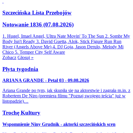
Szczecińska Lista Przebojów
Notowanie 1836 (07.08.2026)
1. Hugel, Imael Angel, Ultra Nate
Movin' To The Sun
2. Sombr
My
Body Isn't Ready
3. David Guetta, Alok, Stick Figure
Run Run
River (Angels Above Me)
4. DJ Goja, Jason Derulo, Melody
Mi
Chico
5. Temper City
Self Aware
Zobacz
Głosuj »
Płyta tygodnia
ARIANA GRANDE - Petal 03 - 09.08.2026
Ariana Grande po tym, jak skupiła się na aktorstwie i zagrała m.in. z
Robertem De Niro (premiera filmu "Poznaj swojego teścia" już w
listopadzie)…
Trochę Kultury
Wspomnienie Niny Grudnik - aktorki szczecińskich scen