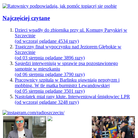
Najczęściej czytane
Dzieci wpadły do zbiornika przy ul. Komuny Paryskiej w
Szczecinie
(od wczoraj oglądane 4534 razy)
Tragiczny finał wypoczynku nad Jeziorem Głębokie w
Szczecinie
(od 03 sierpnia oglądane 3896 razy)
Sąsiedzi interweniują w sprawie psa pozostawionego
samotnie w mieszkaniu
(od 06 sierpnia oglądane 3790 razy)
Pracownicy szpitala w Barlinku ujawniają nepotyzm i
mobbing. W tle matka burmistrz Lewandowskiej
(od 05 sierpnia oglądane 3501 razy)
Nastolatek miał rany kłute. Interweniował śmigłowiec LPR
(od wczoraj oglądane 3248 razy)