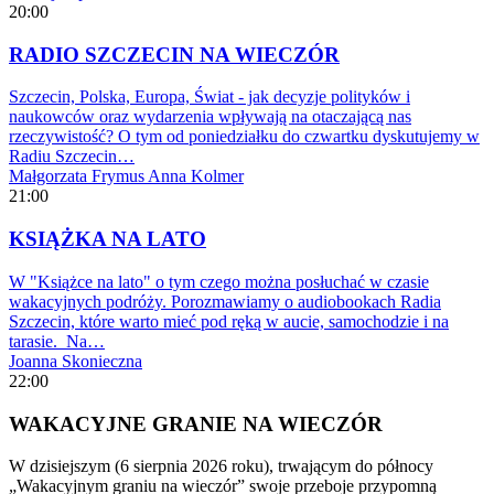
20:00
RADIO SZCZECIN NA WIECZÓR
Szczecin, Polska, Europa, Świat - jak decyzje polityków i
naukowców oraz wydarzenia wpływają na otaczającą nas
rzeczywistość? O tym od poniedziałku do czwartku dyskutujemy w
Radiu Szczecin…
Małgorzata Frymus
Anna Kolmer
21:00
KSIĄŻKA NA LATO
W "Książce na lato" o tym czego można posłuchać w czasie
wakacyjnych podróży. Porozmawiamy o audiobookach Radia
Szczecin, które warto mieć pod ręką w aucie, samochodzie i na
tarasie. Na…
Joanna Skonieczna
22:00
WAKACYJNE GRANIE NA WIECZÓR
W dzisiejszym (6 sierpnia 2026 roku), trwającym do północy
„Wakacyjnym graniu na wieczór” swoje przeboje przypomną