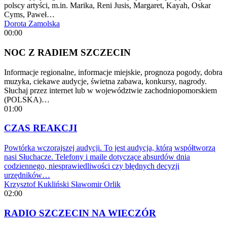
polscy artyści, m.in. Marika, Reni Jusis, Margaret, Kayah, Oskar
Cyms, Paweł…
Dorota Zamolska
00:00
NOC Z RADIEM SZCZECIN
Informacje regionalne, informacje miejskie, prognoza pogody, dobra
muzyka, ciekawe audycje, świetna zabawa, konkursy, nagrody.
Słuchaj przez internet lub w województwie zachodniopomorskiem
(POLSKA)…
01:00
CZAS REAKCJI
Powtórka wczorajszej audycji. To jest audycja, którą współtworzą
nasi Słuchacze. Telefony i maile dotyczące absurdów dnia
codziennego, niesprawiedliwości czy błędnych decyzji
urzędników…
Krzysztof Kukliński
Sławomir Orlik
02:00
RADIO SZCZECIN NA WIECZÓR