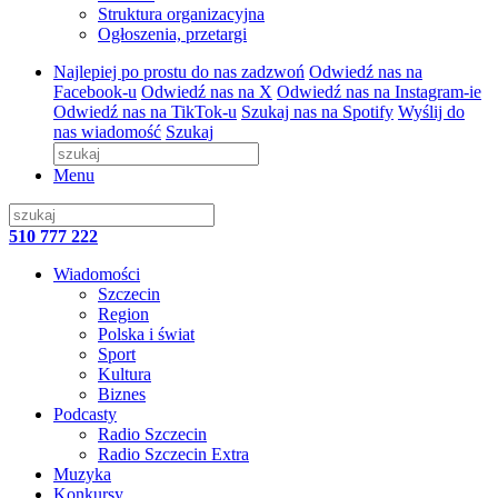
Struktura organizacyjna
Ogłoszenia, przetargi
Najlepiej po prostu do nas zadzwoń
Odwiedź nas na
Facebook-u
Odwiedź nas na X
Odwiedź nas na Instagram-ie
Odwiedź nas na TikTok-u
Szukaj nas na Spotify
Wyślij do
nas wiadomość
Szukaj
Menu
510 777 222
Wiadomości
Szczecin
Region
Polska i świat
Sport
Kultura
Biznes
Podcasty
Radio Szczecin
Radio Szczecin Extra
Muzyka
Konkursy