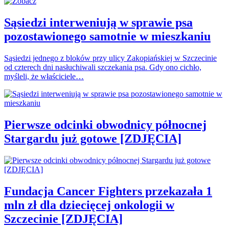
Sąsiedzi interweniują w sprawie psa
pozostawionego samotnie w mieszkaniu
Sąsiedzi jednego z bloków przy ulicy Zakopiańskiej w Szczecinie
od czterech dni nasłuchiwali szczekania psa. Gdy ono cichło,
myśleli, że właściciele…
Pierwsze odcinki obwodnicy północnej
Stargardu już gotowe [ZDJĘCIA]
Fundacja Cancer Fighters przekazała 1
mln zł dla dziecięcej onkologii w
Szczecinie [ZDJĘCIA]