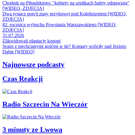
Chodnik na Piłsudskiego: "kobiety na szpilkach balety odstawiają"
[WIDEO, ZDJĘCIA]
Dwa tysiące porcji zupy grzybowej pod Kołobrzegiem [WIDEO,
ZDJECIA]
82. rocznica wybuchu Powstania Warszawskiego [WIDEO,
ZDJĘCIA]
31.07.2026
Zlikwidowali plantację konopi
Seans z niechcianymi gośćmi w tle? Komary wróciły nad Jezioro
Dąbie [WIDEO]
Najnowsze podcasty
Czas Reakcji
Radio Szczecin Na Wieczór
3 minuty ze Lwowa