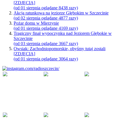
[ZDJĘCIA]
(od 01 sierpnia oglądane 8438 razy)
Akcja ratunkowa na jeziorze Głębokim w Szczecinie
(od 02 sierpnia oglądane 4877 razy)
Pożar domu w Mierzynie
(od 01 sierpnia oglądane 4169 razy)
Tragiczny finał wypoczynku nad Jeziorem Głębokie w
Szczecinie
(od 03 sierpnia oglądane 3667 razy)
Owsiak: Zachodniopomorskie, obyśmy tutaj zostali
[ZDJĘCIA]
(od 01 sierpnia oglądane 3064 razy)