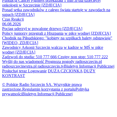
Fundacja Cancer Fighters przekazała 1 mln zł dla dziecięcej
onkologii w Szczecinie [ZDJĘCIA]
Ponad setka zawodników z całego świata startuje w zawodach na
supach [ZDJĘCIA]
Czas Reakcji
06.08.2026
Pociąg uderzył w powalone drzewo [ZDJĘCIA]
Polscy juniorzy przegrali z Hiszpanią w piłce wodnej [ZDJĘCIA]
Chodnik na Piłsudskiego: "kobiety na szpilkach balety odstawiają"
[WIDEO, ZDJĘCIA]
Zawodnicy Arkonii Szczecin walczą w kadrze w MŚ w piłce
wodnej [ZDJĘCIA]
Zadzwoń do studia: 510 777 666
Czujny non stop: 510 777 222
Wyślij do nas wiadomość
Prognoza pogody
radioszczecin.pl
radioszczecinextra.pl
radioszczecin.tv
Biuletyn Informacji Publicznej
Posłuchaj teraz
Logowanie
DUŻA CZCIONKA
DUŻY
KONTRAST
© Polskie Radio Szczecin SA. Wszystkie prawa
zastrzeżone.
Regulamin korzystania z portalu
Polityka
prywatności
Biuletyn Informacji Publicznej