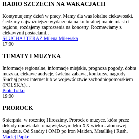
RADIO SZCZECIN NA WAKACJACH
Kontynuujemy dzień w pracy. Mamy dla was lokalne ciekawostki,
śledzimy najważniejsze wydarzenia na kulturalnej mapie miasta i
regionu, rozdajemy zaproszenia na koncerty. Rozmawiamy z
ciekawymi postaciami…
SŁUCHAJ TERAZ
Milena Milewska
17:00
TEMATY I MUZYKA
Informacje regionalne, informacje miejskie, prognoza pogody, dobra
muzyka, ciekawe audycje, świetna zabawa, konkursy, nagrody.
Słuchaj przez internet lub w województwie zachodniopomorskiem
(POLSKA)…
Piotr Tolko
19:00
PROROCK
6 sierpnia, w rocznicę Hiroszimy, Prorock o muzyce, która przez
dekady opowiadała o największym lęku XX wieku - atomowej
zagładzie. Od Sandry i OMD po Iron Maiden, Metallikę i Rush.
Maciej Papke