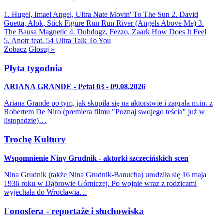
1. Hugel, Imael Angel, Ultra Nate
Movin' To The Sun
2. David
Guetta, Alok, Stick Figure
Run Run River (Angels Above Me)
3.
The Bausa
Magnetic
4. Dubdogz, Fezzo, Zaark
How Does It Feel
5. Anotr feat. 54 Ultra
Talk To You
Zobacz
Głosuj »
Płyta tygodnia
ARIANA GRANDE - Petal 03 - 09.08.2026
Ariana Grande po tym, jak skupiła się na aktorstwie i zagrała m.in. z
Robertem De Niro (premiera filmu "Poznaj swojego teścia" już w
listopadzie)…
Trochę Kultury
Wspomnienie Niny Grudnik - aktorki szczecińskich scen
Nina Grudnik (także Nina Grudnik-Banucha) urodziła się 16 maja
1936 roku w Dąbrowie Górniczej. Po wojnie wraz z rodzicami
wyjechała do Wrocławia…
Fonosfera - reportaże i słuchowiska