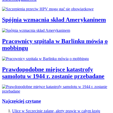
Spójnia wzmacnia skład Amerykaninem
Pracownicy szpitala w Barlinku mówią o
mobbingu
Prawdopodobne miejsce katastrofy
samolotu w 1944 r. zostanie przebadane
Najczęściej czytane
Ulice w Szczecinie zalane, alerty prawie w całym kraju