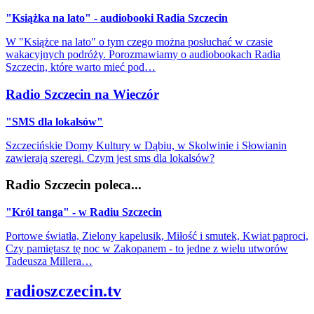
"Książka na lato" - audiobooki Radia Szczecin
W "Książce na lato" o tym czego można posłuchać w czasie
wakacyjnych podróży. Porozmawiamy o audiobookach Radia
Szczecin, które warto mieć pod…
Radio Szczecin na Wieczór
"SMS dla lokalsów"
Szczecińskie Domy Kultury w Dąbiu, w Skolwinie i Słowianin
zawierają szeregi. Czym jest sms dla lokalsów?
Radio Szczecin poleca...
"Król tanga" - w Radiu Szczecin
Portowe światła, Zielony kapelusik, Miłość i smutek, Kwiat paproci,
Czy pamiętasz tę noc w Zakopanem - to jedne z wielu utworów
Tadeusza Millera…
radioszczecin.tv