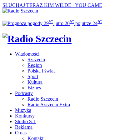
SŁUCHAJ TERAZ
KIM WILDE - YOU CAME
°C
°C
°C
29
jutro
20
pojutrze
24
Wiadomości
Szczecin
Region
Polska i świat
Sport
Kultura
Biznes
Podcasty
Radio Szczecin
Radio Szczecin Extra
Muzyka
Konkursy
Studio S-1
Reklama
O nas
Kontakt