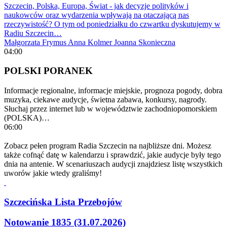
Szczecin, Polska, Europa, Świat - jak decyzje polityków i
naukowców oraz wydarzenia wpływają na otaczającą nas
rzeczywistość? O tym od poniedziałku do czwartku dyskutujemy w
Radiu Szczecin…
Małgorzata Frymus
Anna Kolmer
Joanna Skonieczna
04:00
POLSKI PORANEK
Informacje regionalne, informacje miejskie, prognoza pogody, dobra
muzyka, ciekawe audycje, świetna zabawa, konkursy, nagrody.
Słuchaj przez internet lub w województwie zachodniopomorskiem
(POLSKA)…
06:00
Zobacz pełen program Radia Szczecin na najbliższe dni. Możesz
także cofnąć datę w kalendarzu i sprawdzić, jakie audycje były tego
dnia na antenie. W scenariuszach audycji znajdziesz listę wszystkich
uworów jakie wtedy graliśmy!
Szczecińska Lista Przebojów
Notowanie 1835 (31.07.2026)