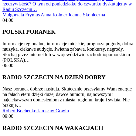
rzeczywistość? O tym od poniedziałku do czwartku dyskutujemy w
Radiu Szczecin…
Małgorzata Frymus
Anna Kolmer
Joanna Skonieczna
04:00
POLSKI PORANEK
Informacje regionalne, informacje miejskie, prognoza pogody, dobra
muzyka, ciekawe audycje, świetna zabawa, konkursy, nagrody.
Słuchaj przez internet lub w województwie zachodniopomorskiem
(POLSKA)…
06:00
RADIO SZCZECIN NA DZIEŃ DOBRY
Nasz poranek dobrze nastraja. Skutecznie przesyłamy Wam energię
na falach eteru dzięki dużej dawce humoru, najnowszym i
najciekawszym doniesieniom z miasta, regionu, kraju i świata. Nie
brakuje…
Robert Bochenko
Jarosław Gowin
09:00
RADIO SZCZECIN NA WAKACJACH