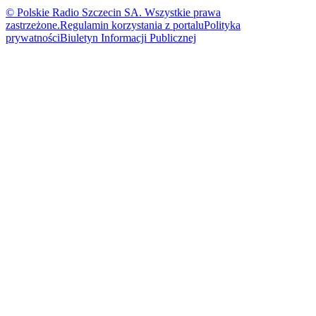
© Polskie Radio Szczecin SA. Wszystkie prawa
zastrzeżone.
Regulamin korzystania z portalu
Polityka
prywatności
Biuletyn Informacji Publicznej