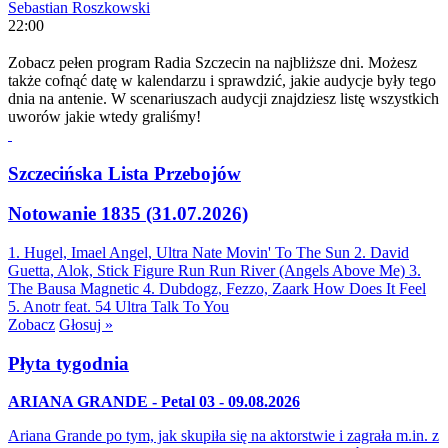
Sebastian Roszkowski
22:00
Zobacz pełen program Radia Szczecin na najbliższe dni. Możesz
także cofnąć datę w kalendarzu i sprawdzić, jakie audycje były tego
dnia na antenie. W scenariuszach audycji znajdziesz listę wszystkich
uworów jakie wtedy graliśmy!
Szczecińska Lista Przebojów
Notowanie 1835 (31.07.2026)
1. Hugel, Imael Angel, Ultra Nate
Movin' To The Sun
2. David
Guetta, Alok, Stick Figure
Run Run River (Angels Above Me)
3.
The Bausa
Magnetic
4. Dubdogz, Fezzo, Zaark
How Does It Feel
5. Anotr feat. 54 Ultra
Talk To You
Zobacz
Głosuj »
Płyta tygodnia
ARIANA GRANDE - Petal 03 - 09.08.2026
Ariana Grande po tym, jak skupiła się na aktorstwie i zagrała m.in. z