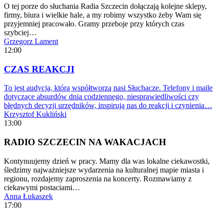
O tej porze do słuchania Radia Szczecin dołączają kolejne sklepy,
firmy, biura i wielkie hale, a my robimy wszystko żeby Wam się
przyjemniej pracowało. Gramy przeboje przy których czas
szybciej…
Grzegorz Lament
12:00
CZAS REAKCJI
To jest audycja, którą współtworzą nasi Słuchacze. Telefony i maile
dotyczące absurdów dnia codziennego, niesprawiedliwości czy
błędnych decyzji urzędników, inspirują nas do reakcji i czynienia…
Krzysztof Kukliński
13:00
RADIO SZCZECIN NA WAKACJACH
Kontynuujemy dzień w pracy. Mamy dla was lokalne ciekawostki,
śledzimy najważniejsze wydarzenia na kulturalnej mapie miasta i
regionu, rozdajemy zaproszenia na koncerty. Rozmawiamy z
ciekawymi postaciami…
Anna Łukaszek
17:00