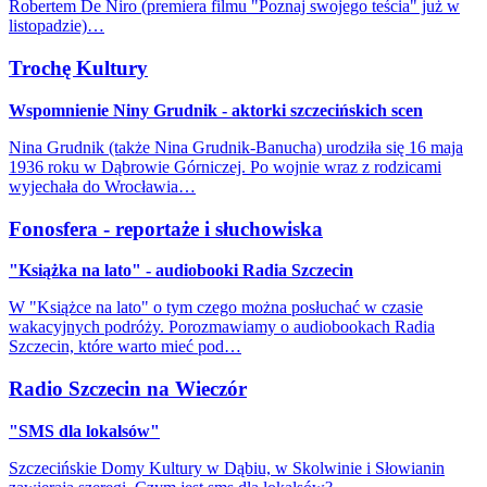
Robertem De Niro (premiera filmu "Poznaj swojego teścia" już w
listopadzie)…
Trochę Kultury
Wspomnienie Niny Grudnik - aktorki szczecińskich scen
Nina Grudnik (także Nina Grudnik-Banucha) urodziła się 16 maja
1936 roku w Dąbrowie Górniczej. Po wojnie wraz z rodzicami
wyjechała do Wrocławia…
Fonosfera - reportaże i słuchowiska
"Książka na lato" - audiobooki Radia Szczecin
W "Książce na lato" o tym czego można posłuchać w czasie
wakacyjnych podróży. Porozmawiamy o audiobookach Radia
Szczecin, które warto mieć pod…
Radio Szczecin na Wieczór
"SMS dla lokalsów"
Szczecińskie Domy Kultury w Dąbiu, w Skolwinie i Słowianin