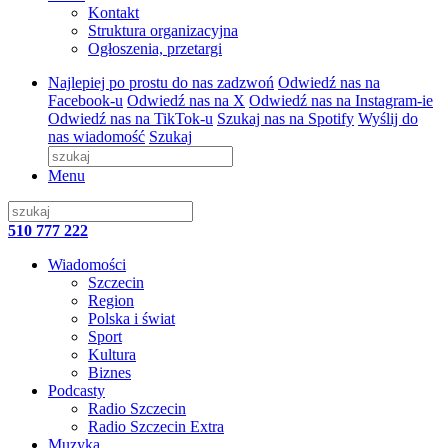
Kontakt
Struktura organizacyjna
Ogłoszenia, przetargi
Najlepiej po prostu do nas zadzwoń
Odwiedź nas na
Facebook-u
Odwiedź nas na X
Odwiedź nas na Instagram-ie
Odwiedź nas na TikTok-u
Szukaj nas na Spotify
Wyślij do
nas wiadomość
Szukaj
Menu
510 777 222
Wiadomości
Szczecin
Region
Polska i świat
Sport
Kultura
Biznes
Podcasty
Radio Szczecin
Radio Szczecin Extra
Muzyka