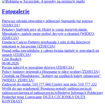
Fotogalerie
Pierwsze odcinki obwodnicy północnej Stargardu już gotowe
[ZDJĘCIA]
Pękający budynek przy ul. Hożej w coraz gorszym stanie.
Mieszkańcy: nadzór może podjąć decyzję o eksmisji [WIDEO,
ZDJĘCIA]
Fundacja Cancer Fighters przekazała 1 mln zł dla dziecięcej
onkologii w Szczecinie [ZDJĘCIA]
Ponad setka zawodników z całego świata startuje w zawodach na
supach [ZDJĘCIA]
Czas Reakcji
06.08.2026
Pociąg uderzył w powalone drzewo [ZDJĘCIA]
Polscy juniorzy przegrali z Hiszpanią w piłce wodnej [ZDJĘCIA]
Chodnik na Piłsudskiego: "kobiety na szpilkach balety odstawiają"
[WIDEO, ZDJĘCIA]
Zadzwoń do studia: 510 777 666
Czujny non stop: 510 777 222
Wyślij do nas wiadomość
Prognoza pogody
radioszczecin.pl
radioszczecinextra.pl
radioszczecin.tv
Biuletyn Informacji Publicznej
Posłuchaj teraz
Logowanie
DUŻA CZCIONKA
DUŻY
KONTRAST