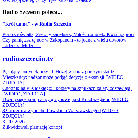
zawierają szeregi. Czym jest sms dla lokalsów?
Radio Szczecin poleca...
"Król tanga" - w Radiu Szczecin
Portowe światła, Zielony kapelusik, Miłość i smutek, Kwiat paproci,
Czy pamiętasz tę noc w Zakopanem - to jedne z wielu utworów
Tadeusza Millera…
radioszczecin.tv
Pękający budynek przy ul. Hożej w coraz gorszym stanie.
Mieszkańcy: nadzór może podjąć decyzję o eksmisji [WIDEO,
ZDJĘCIA]
Chodnik na Piłsudskiego: "kobiety na szpilkach balety odstawiają"
[WIDEO, ZDJĘCIA]
Dwa tysiące porcji zupy grzybowej pod Kołobrzegiem [WIDEO,
ZDJECIA]
82. rocznica wybuchu Powstania Warszawskiego [WIDEO,
ZDJĘCIA]
31.07.2026
Zlikwidowali plantację konopi