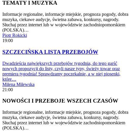
TEMATY I MUZYKA
Informacje regionalne, informacje miejskie, prognoza pogody, dobra
muzyka, ciekawe audycje, świetna zabawa, konkursy, nagrody.
Słuchaj przez internet lub w województwie zachodniopomorskiem
(POLSKA)…
Piotr Rokicki
19:00
SZCZECIŃSKA LISTA PRZEBOJÓW
Dwadzieścia największych przebojów tygodnia, do tego garść
nowych propozycji do listy, czyli nasze typy, świeży towar oraz
premiera tygodnia! Sprawdzamy poczekalnię, a w niej piosenki,
które…
Milena Milewska
21:00
NOWOŚCI I PRZEBOJE WSZECH CZASÓW
Informacje regionalne, informacje miejskie, prognoza pogody, dobra
muzyka, ciekawe audycje, świetna zabawa, konkursy, nagrody.
Słuchaj przez internet lub w województwie zachodniopomorskiem
(POLSKA)…