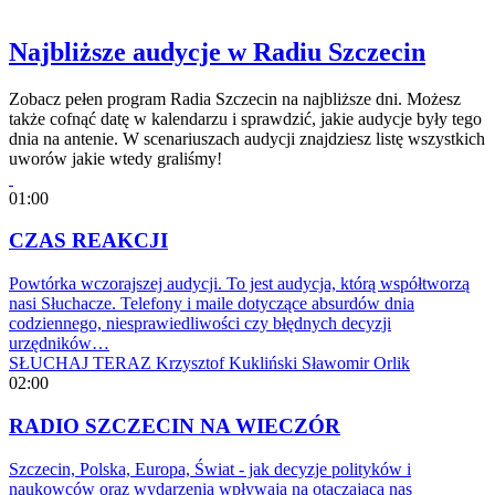
Najbliższe audycje w Radiu Szczecin
Zobacz pełen program Radia Szczecin na najbliższe dni. Możesz
także cofnąć datę w kalendarzu i sprawdzić, jakie audycje były tego
dnia na antenie. W scenariuszach audycji znajdziesz listę wszystkich
uworów jakie wtedy graliśmy!
01:00
CZAS REAKCJI
Powtórka wczorajszej audycji. To jest audycja, którą współtworzą
nasi Słuchacze. Telefony i maile dotyczące absurdów dnia
codziennego, niesprawiedliwości czy błędnych decyzji
urzędników…
SŁUCHAJ TERAZ
Krzysztof Kukliński
Sławomir Orlik
02:00
RADIO SZCZECIN NA WIECZÓR
Szczecin, Polska, Europa, Świat - jak decyzje polityków i
naukowców oraz wydarzenia wpływają na otaczającą nas