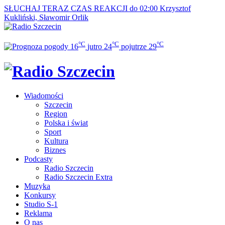
SŁUCHAJ TERAZ
CZAS REAKCJI do 02:00
Krzysztof
Kukliński, Sławomir Orlik
°C
°C
°C
16
jutro
24
pojutrze
29
Wiadomości
Szczecin
Region
Polska i świat
Sport
Kultura
Biznes
Podcasty
Radio Szczecin
Radio Szczecin Extra
Muzyka
Konkursy
Studio S-1
Reklama
O nas