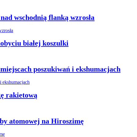
 nad wschodnią flanką wzrosła
obyciu białej koszulki
miejscach poszukiwań i ekshumacjach
kę rakietową
mby atomowej na Hiroszimę