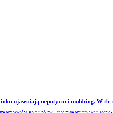
inku ujawniają nepotyzm i mobbing. W tle
a ma przebywać w szpitalu pół roku, choć miała być tam dwa tygodnie 