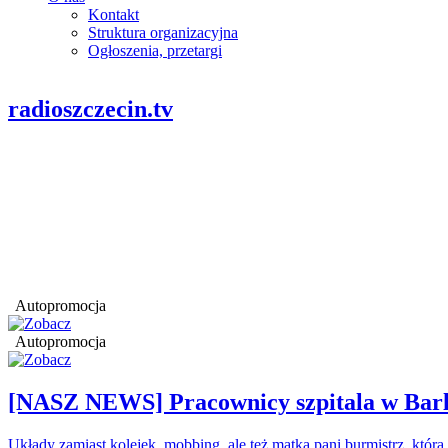
Kontakt
Struktura organizacyjna
Ogłoszenia, przetargi
radioszczecin.tv
Autopromocja
Autopromocja
[NASZ NEWS] Pracownicy szpitala w Barl
Układy zamiast kolejek, mobbing, ale też matka pani burmistrz, któr