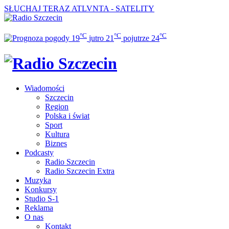
SŁUCHAJ TERAZ
ATLVNTA - SATELITY
°C
°C
°C
19
jutro
21
pojutrze
24
Wiadomości
Szczecin
Region
Polska i świat
Sport
Kultura
Biznes
Podcasty
Radio Szczecin
Radio Szczecin Extra
Muzyka
Konkursy
Studio S-1
Reklama
O nas
Kontakt