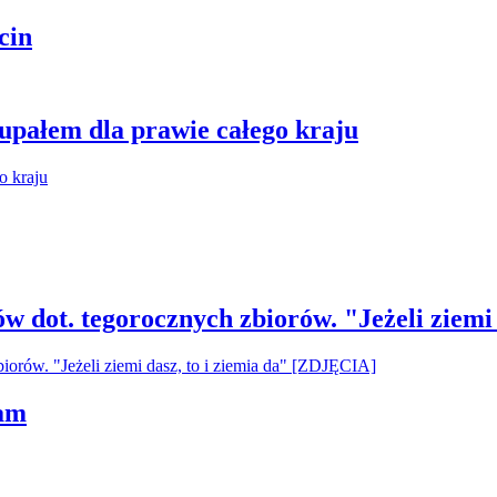
cin
 upałem dla prawie całego kraju
ów dot. tegorocznych zbiorów. "Jeżeli ziemi
ham