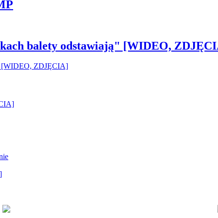
 MP
pilkach balety odstawiają" [WIDEO, ZDJĘCI
ĘCIA]
nie
]