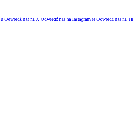
-u
Odwiedź nas na X
Odwiedź nas na Instagram-ie
Odwiedź nas na Ti