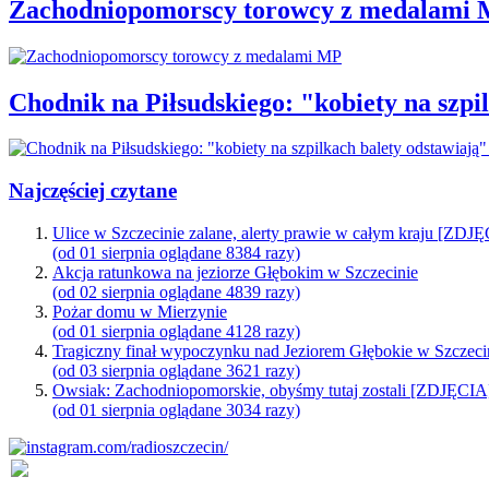
Zachodniopomorscy torowcy z medalami
Chodnik na Piłsudskiego: "kobiety na sz
Najczęściej czytane
Ulice w Szczecinie zalane, alerty prawie w całym kraju [ZDJ
(od 01 sierpnia oglądane 8384 razy)
Akcja ratunkowa na jeziorze Głębokim w Szczecinie
(od 02 sierpnia oglądane 4839 razy)
Pożar domu w Mierzynie
(od 01 sierpnia oglądane 4128 razy)
Tragiczny finał wypoczynku nad Jeziorem Głębokie w Szczeci
(od 03 sierpnia oglądane 3621 razy)
Owsiak: Zachodniopomorskie, obyśmy tutaj zostali [ZDJĘCIA
(od 01 sierpnia oglądane 3034 razy)