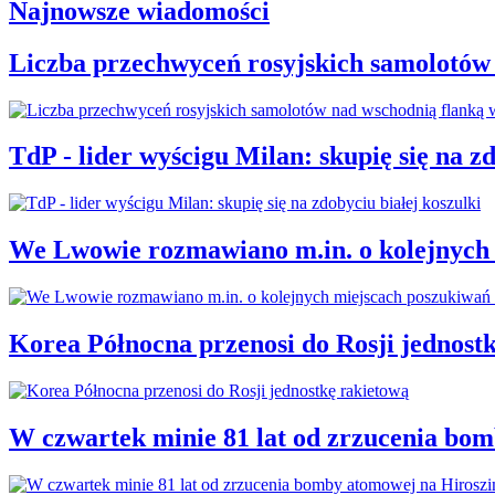
Najnowsze wiadomości
Liczba przechwyceń rosyjskich samolotów
TdP - lider wyścigu Milan: skupię się na zd
We Lwowie rozmawiano m.in. o kolejnych 
Korea Północna przenosi do Rosji jednost
W czwartek minie 81 lat od zrzucenia bo