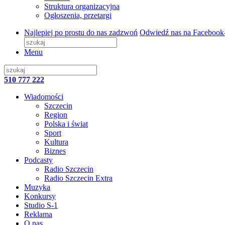
Struktura organizacyjna
Ogłoszenia, przetargi
Najlepiej po prostu do nas zadzwoń
Odwiedź nas na Facebook
Menu
510 777 222
Wiadomości
Szczecin
Region
Polska i świat
Sport
Kultura
Biznes
Podcasty
Radio Szczecin
Radio Szczecin Extra
Muzyka
Konkursy
Studio S-1
Reklama
O nas