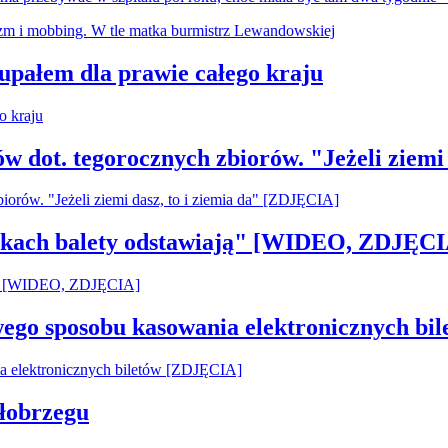
 upałem dla prawie całego kraju
ów dot. tegorocznych zbiorów. "Jeżeli ziemi
pilkach balety odstawiają" [WIDEO, ZDJĘCI
owego sposobu kasowania elektronicznych b
łobrzegu