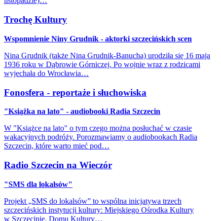
listopadzie)…
Trochę Kultury
Wspomnienie Niny Grudnik - aktorki szczecińskich scen
Nina Grudnik (także Nina Grudnik-Banucha) urodziła się 16 maja
1936 roku w Dąbrowie Górniczej. Po wojnie wraz z rodzicami
wyjechała do Wrocławia…
Fonosfera - reportaże i słuchowiska
"Książka na lato" - audiobooki Radia Szczecin
W "Książce na lato" o tym czego można posłuchać w czasie
wakacyjnych podróży. Porozmawiamy o audiobookach Radia
Szczecin, które warto mieć pod…
Radio Szczecin na Wieczór
"SMS dla lokalsów"
Projekt „SMS do lokalsów” to wspólna inicjatywa trzech
szczecińskich instytucji kultury: Miejskiego Ośrodka Kultury
w Szczecinie, Domu Kultury…