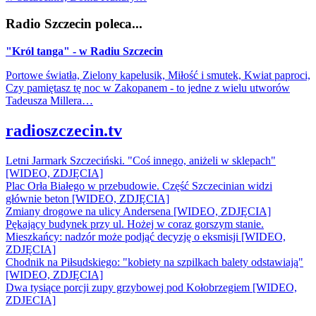
Radio Szczecin poleca...
"Król tanga" - w Radiu Szczecin
Portowe światła, Zielony kapelusik, Miłość i smutek, Kwiat paproci,
Czy pamiętasz tę noc w Zakopanem - to jedne z wielu utworów
Tadeusza Millera…
radioszczecin.tv
Letni Jarmark Szczeciński. "Coś innego, aniżeli w sklepach"
[WIDEO, ZDJĘCIA]
Plac Orła Białego w przebudowie. Część Szczecinian widzi
głównie beton [WIDEO, ZDJĘCIA]
Zmiany drogowe na ulicy Andersena [WIDEO, ZDJĘCIA]
Pękający budynek przy ul. Hożej w coraz gorszym stanie.
Mieszkańcy: nadzór może podjąć decyzję o eksmisji [WIDEO,
ZDJĘCIA]
Chodnik na Piłsudskiego: "kobiety na szpilkach balety odstawiają"
[WIDEO, ZDJĘCIA]
Dwa tysiące porcji zupy grzybowej pod Kołobrzegiem [WIDEO,
ZDJECIA]