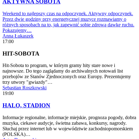
AKTYWNA SOBOTA
Weekend to najlepszy czas na odpoczynek. Aktywny odpoczynek.
Przez dwie godziny przy energetycznej muzyce rozmawiamy o
różnych sposobach na to, jak zapewnić sobie zdrową dawkę ruchu.
Pokazujemy…
Anna Łukaszek
17:00
HIT-SOBOTA
Hit-Sobota to program, w którym gramy hity stare nowe i
najnowsze. Do tego zaglądamy do archiwalnych notowań list
przebojów ze Stanów Zjednoczonych oraz Europy. Prezentujemy
trzy utwory "gwiazdy"…
Sebastian Roszkowski
19:00
HALO, STADION
Informacje regionalne, informacje miejskie, prognoza pogody, dobra
muzyka, ciekawe audycje, świetna zabawa, konkursy, nagrody.
Słuchaj przez internet lub w województwie zachodniopomorskiem
(POLSKA)…