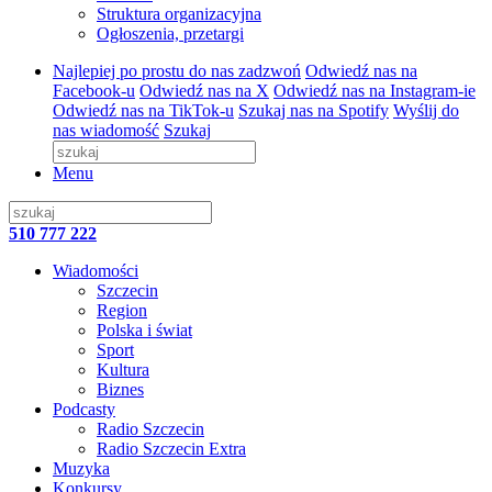
Struktura organizacyjna
Ogłoszenia, przetargi
Najlepiej po prostu do nas zadzwoń
Odwiedź nas na
Facebook-u
Odwiedź nas na X
Odwiedź nas na Instagram-ie
Odwiedź nas na TikTok-u
Szukaj nas na Spotify
Wyślij do
nas wiadomość
Szukaj
Menu
510 777 222
Wiadomości
Szczecin
Region
Polska i świat
Sport
Kultura
Biznes
Podcasty
Radio Szczecin
Radio Szczecin Extra
Muzyka
Konkursy