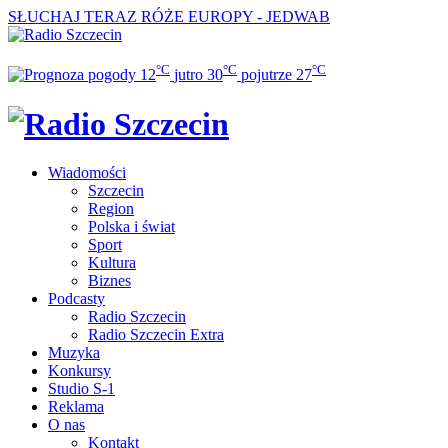
SŁUCHAJ TERAZ
RÓŻE EUROPY - JEDWAB
°C
°C
°C
12
jutro
30
pojutrze
27
Wiadomości
Szczecin
Region
Polska i świat
Sport
Kultura
Biznes
Podcasty
Radio Szczecin
Radio Szczecin Extra
Muzyka
Konkursy
Studio S-1
Reklama
O nas
Kontakt