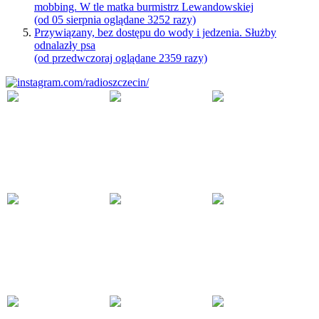
mobbing. W tle matka burmistrz Lewandowskiej
(od 05 sierpnia oglądane 3252 razy)
Przywiązany, bez dostępu do wody i jedzenia. Służby
odnalazły psa
(od przedwczoraj oglądane 2359 razy)