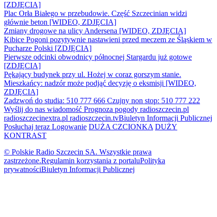
[ZDJĘCIA]
Plac Orła Białego w przebudowie. Część Szczecinian widzi
głównie beton [WIDEO, ZDJĘCIA]
Zmiany drogowe na ulicy Andersena [WIDEO, ZDJĘCIA]
Kibice Pogoni pozytywnie nastawieni przed meczem ze Śląskiem w
Pucharze Polski [ZDJĘCIA]
Pierwsze odcinki obwodnicy północnej Stargardu już gotowe
[ZDJĘCIA]
Pękający budynek przy ul. Hożej w coraz gorszym stanie.
Mieszkańcy: nadzór może podjąć decyzję o eksmisji [WIDEO,
ZDJĘCIA]
Zadzwoń do studia: 510 777 666
Czujny non stop: 510 777 222
Wyślij do nas wiadomość
Prognoza pogody
radioszczecin.pl
radioszczecinextra.pl
radioszczecin.tv
Biuletyn Informacji Publicznej
Posłuchaj teraz
Logowanie
DUŻA CZCIONKA
DUŻY
KONTRAST
© Polskie Radio Szczecin SA. Wszystkie prawa
zastrzeżone.
Regulamin korzystania z portalu
Polityka
prywatności
Biuletyn Informacji Publicznej