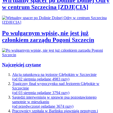
Wirtualny spacer po Dolinie Dolnej Odry
w centrum Szczecina [ZDJĘCIA]
Po wulgarnym wpisie, nie jest już
członkiem zarządu Pogoni Szczecin
Najczęściej czytane
Akcja ratunkowa na jeziorze Głębokim w Szczecinie
(od 02 sierpnia oglądane 4983 razy)
Tragiczny finał wypoczynku nad Jeziorem Głębokie w
Szczecinie
(od 03 sierpnia oglądane 3794 razy)
Sąsiedzi interweniują w sprawie psa pozostawionego
samotnie w mieszkaniu
(od przedwczoraj oglądane 3674 razy)
Pracownicy szpitala w Barlinku ujawniają nepotyzm i