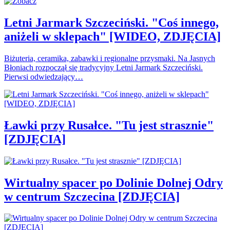
Letni Jarmark Szczeciński. "Coś innego,
aniżeli w sklepach" [WIDEO, ZDJĘCIA]
Biżuteria, ceramika, zabawki i regionalne przysmaki. Na Jasnych
Błoniach rozpoczął się tradycyjny Letni Jarmark Szczeciński.
Pierwsi odwiedzający…
Ławki przy Rusałce. "Tu jest strasznie"
[ZDJĘCIA]
Wirtualny spacer po Dolinie Dolnej Odry
w centrum Szczecina [ZDJĘCIA]