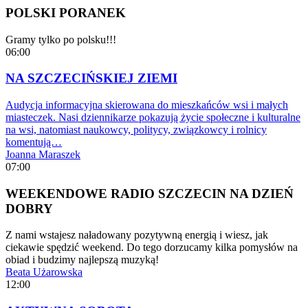
POLSKI PORANEK
Gramy tylko po polsku!!!
06:00
NA SZCZECIŃSKIEJ ZIEMI
Audycja informacyjna skierowana do mieszkańców wsi i małych
miasteczek. Nasi dziennikarze pokazują życie społeczne i kulturalne
na wsi, natomiast naukowcy, politycy, związkowcy i rolnicy
komentują…
Joanna Maraszek
07:00
WEEKENDOWE RADIO SZCZECIN NA DZIEŃ
DOBRY
Z nami wstajesz naładowany pozytywną energią i wiesz, jak
ciekawie spędzić weekend. Do tego dorzucamy kilka pomysłów na
obiad i budzimy najlepszą muzyką!
Beata Użarowska
12:00