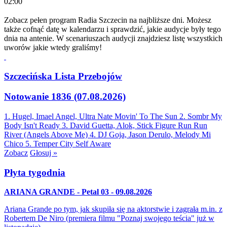
02:00
Zobacz pełen program Radia Szczecin na najbliższe dni. Możesz
także cofnąć datę w kalendarzu i sprawdzić, jakie audycje były tego
dnia na antenie. W scenariuszach audycji znajdziesz listę wszystkich
uworów jakie wtedy graliśmy!
Szczecińska Lista Przebojów
Notowanie 1836 (07.08.2026)
1. Hugel, Imael Angel, Ultra Nate
Movin' To The Sun
2. Sombr
My
Body Isn't Ready
3. David Guetta, Alok, Stick Figure
Run Run
River (Angels Above Me)
4. DJ Goja, Jason Derulo, Melody
Mi
Chico
5. Temper City
Self Aware
Zobacz
Głosuj »
Płyta tygodnia
ARIANA GRANDE - Petal 03 - 09.08.2026
Ariana Grande po tym, jak skupiła się na aktorstwie i zagrała m.in. z
Robertem De Niro (premiera filmu "Poznaj swojego teścia" już w