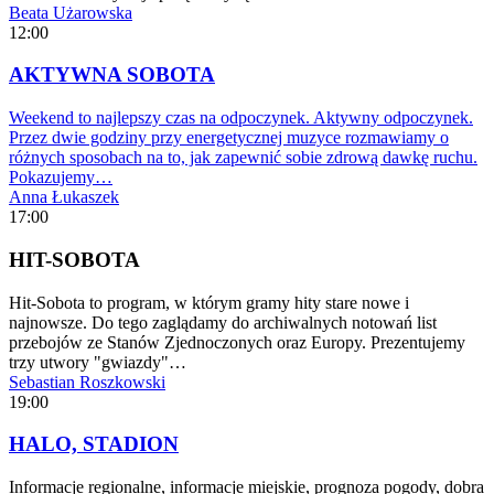
Beata Użarowska
12:00
AKTYWNA SOBOTA
Weekend to najlepszy czas na odpoczynek. Aktywny odpoczynek.
Przez dwie godziny przy energetycznej muzyce rozmawiamy o
różnych sposobach na to, jak zapewnić sobie zdrową dawkę ruchu.
Pokazujemy…
Anna Łukaszek
17:00
HIT-SOBOTA
Hit-Sobota to program, w którym gramy hity stare nowe i
najnowsze. Do tego zaglądamy do archiwalnych notowań list
przebojów ze Stanów Zjednoczonych oraz Europy. Prezentujemy
trzy utwory "gwiazdy"…
Sebastian Roszkowski
19:00
HALO, STADION
Informacje regionalne, informacje miejskie, prognoza pogody, dobra