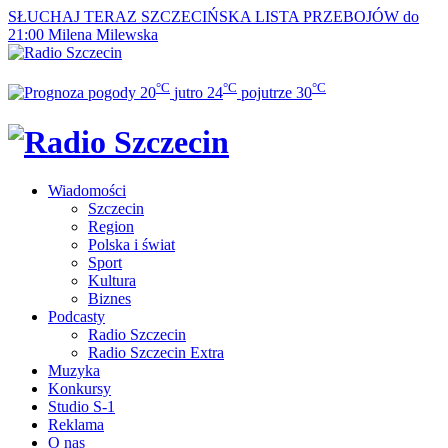
SŁUCHAJ TERAZ
SZCZECIŃSKA LISTA PRZEBOJÓW do
21:00
Milena Milewska
°C
°C
°C
20
jutro
24
pojutrze
30
Wiadomości
Szczecin
Region
Polska i świat
Sport
Kultura
Biznes
Podcasty
Radio Szczecin
Radio Szczecin Extra
Muzyka
Konkursy
Studio S-1
Reklama
O nas