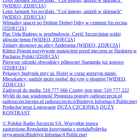
Letni Jarmark Szczeciński. "Coś innego, aniżeli w sklepach"
[WIDEO, ZDJĘCIA]
Letni Jarmark Szczeciński. "Coś innego, aniżeli w sklepach"
[WIDEO, ZDJĘCIA]
Wirtualny spacer po Dolinie Dolnej Odry w centrum Szczecina
[ZDJĘCIA]
Plac Orła Białego w przebudowie. Część Szczecinian widzi
głównie beton [WIDEO, ZDJĘCIA]
Zmiany drogowe na ulicy Andersena [WIDEO, ZDJĘCIA]
Kibice Pogoni pozytywnie nastawieni przed meczem ze Śląskiem w
Pucharze Polski [ZDJĘCIA]
Pierwsze odcinki obwodnicy północnej Stargardu już gotowe
[ZDJĘCIA]
Pękający budynek przy ul. Hożej w coraz gorszym stanie.
Mieszkańcy: nadzór może podjąć decyzję o eksmisji [WIDEO,
ZDJĘCIA]
Zadzwoń do studia: 510 777 666
Czujny non stop: 510 777 222
Wyślij do nas wiadomość
Prognoza pogody
radioszczecin.pl
radioszczecinextra.pl
radioszczecin.tv
Biuletyn Informacji Publicznej
Posłuchaj teraz
Logowanie
DUŻA CZCIONKA
DUŻY
KONTRAST
© Polskie Radio Szczecin SA. Wszystkie prawa
zastrzeżone.
Regulamin korzystania z portalu
Polityka
prywatności
Biuletyn Informacji Publicznej