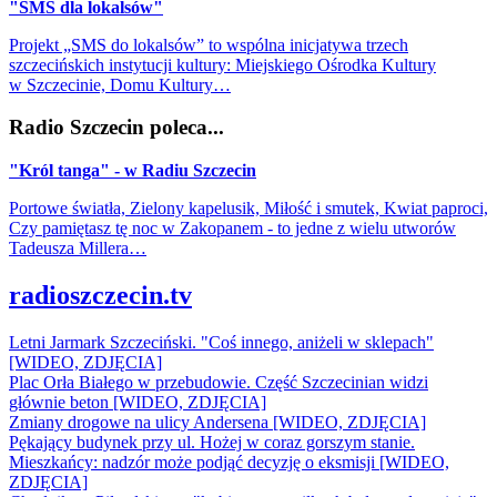
"SMS dla lokalsów"
Projekt „SMS do lokalsów” to wspólna inicjatywa trzech
szczecińskich instytucji kultury: Miejskiego Ośrodka Kultury
w Szczecinie, Domu Kultury…
Radio Szczecin poleca...
"Król tanga" - w Radiu Szczecin
Portowe światła, Zielony kapelusik, Miłość i smutek, Kwiat paproci,
Czy pamiętasz tę noc w Zakopanem - to jedne z wielu utworów
Tadeusza Millera…
radioszczecin.tv
Letni Jarmark Szczeciński. "Coś innego, aniżeli w sklepach"
[WIDEO, ZDJĘCIA]
Plac Orła Białego w przebudowie. Część Szczecinian widzi
głównie beton [WIDEO, ZDJĘCIA]
Zmiany drogowe na ulicy Andersena [WIDEO, ZDJĘCIA]
Pękający budynek przy ul. Hożej w coraz gorszym stanie.
Mieszkańcy: nadzór może podjąć decyzję o eksmisji [WIDEO,
ZDJĘCIA]