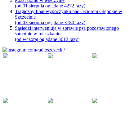
Pożar domu w Mierzynie
(od 01 sierpnia oglądane 4272 razy)
Tragiczny finał wypoczynku nad Jeziorem Głębokie w
Szczecinie
(od 03 sierpnia oglądane 3780 razy)
Sąsiedzi interweniują w sprawie psa pozostawionego
samotnie w mieszkaniu
(od wczoraj oglądane 3612 razy)