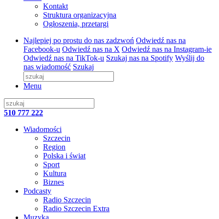
Kontakt
Struktura organizacyjna
Ogłoszenia, przetargi
Najlepiej po prostu do nas zadzwoń
Odwiedź nas na
Facebook-u
Odwiedź nas na X
Odwiedź nas na Instagram-ie
Odwiedź nas na TikTok-u
Szukaj nas na Spotify
Wyślij do
nas wiadomość
Szukaj
Menu
510 777 222
Wiadomości
Szczecin
Region
Polska i świat
Sport
Kultura
Biznes
Podcasty
Radio Szczecin
Radio Szczecin Extra
Muzyka