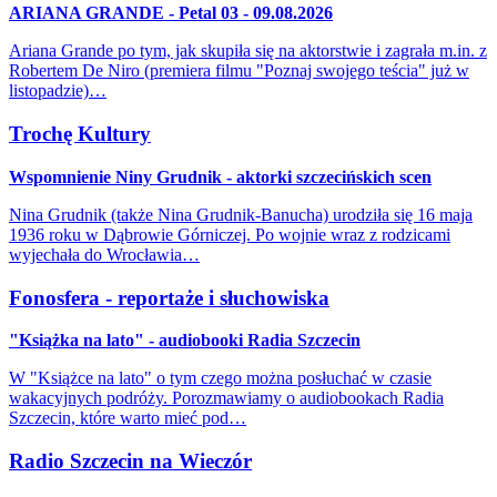
ARIANA GRANDE - Petal 03 - 09.08.2026
Ariana Grande po tym, jak skupiła się na aktorstwie i zagrała m.in. z
Robertem De Niro (premiera filmu "Poznaj swojego teścia" już w
listopadzie)…
Trochę Kultury
Wspomnienie Niny Grudnik - aktorki szczecińskich scen
Nina Grudnik (także Nina Grudnik-Banucha) urodziła się 16 maja
1936 roku w Dąbrowie Górniczej. Po wojnie wraz z rodzicami
wyjechała do Wrocławia…
Fonosfera - reportaże i słuchowiska
"Książka na lato" - audiobooki Radia Szczecin
W "Książce na lato" o tym czego można posłuchać w czasie
wakacyjnych podróży. Porozmawiamy o audiobookach Radia
Szczecin, które warto mieć pod…
Radio Szczecin na Wieczór