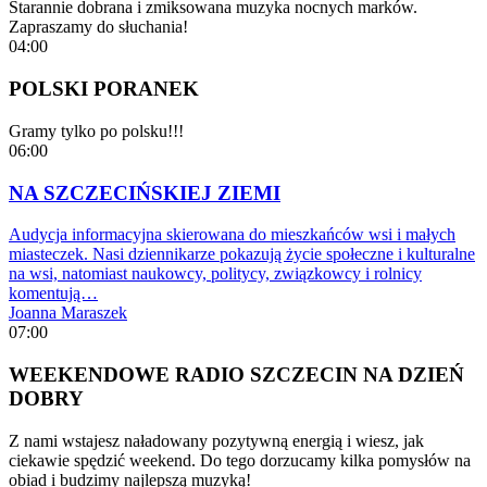
Starannie dobrana i zmiksowana muzyka nocnych marków.
Zapraszamy do słuchania!
04:00
POLSKI PORANEK
Gramy tylko po polsku!!!
06:00
NA SZCZECIŃSKIEJ ZIEMI
Audycja informacyjna skierowana do mieszkańców wsi i małych
miasteczek. Nasi dziennikarze pokazują życie społeczne i kulturalne
na wsi, natomiast naukowcy, politycy, związkowcy i rolnicy
komentują…
Joanna Maraszek
07:00
WEEKENDOWE RADIO SZCZECIN NA DZIEŃ
DOBRY
Z nami wstajesz naładowany pozytywną energią i wiesz, jak
ciekawie spędzić weekend. Do tego dorzucamy kilka pomysłów na
obiad i budzimy najlepszą muzyką!