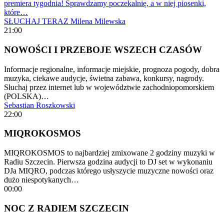
premiera tygodnia! Sprawdzamy poczekalnię, a w niej piosenki,
które…
SŁUCHAJ TERAZ
Milena Milewska
21:00
NOWOŚCI I PRZEBOJE WSZECH CZASÓW
Informacje regionalne, informacje miejskie, prognoza pogody, dobra
muzyka, ciekawe audycje, świetna zabawa, konkursy, nagrody.
Słuchaj przez internet lub w województwie zachodniopomorskiem
(POLSKA)…
Sebastian Roszkowski
22:00
MIQROKOSMOS
MIQROKOSMOS to najbardziej zmixowane 2 godziny muzyki w
Radiu Szczecin. Pierwsza godzina audycji to DJ set w wykonaniu
DJa MIQRO, podczas którego usłyszycie muzyczne nowości oraz
dużo niespotykanych…
00:00
NOC Z RADIEM SZCZECIN