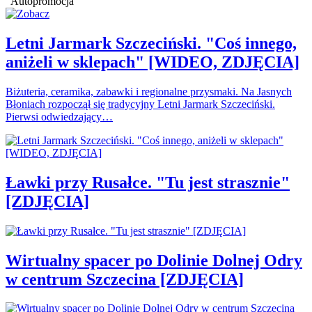
Autopromocja
Letni Jarmark Szczeciński. "Coś innego,
aniżeli w sklepach" [WIDEO, ZDJĘCIA]
Biżuteria, ceramika, zabawki i regionalne przysmaki. Na Jasnych
Błoniach rozpoczął się tradycyjny Letni Jarmark Szczeciński.
Pierwsi odwiedzający…
Ławki przy Rusałce. "Tu jest strasznie"
[ZDJĘCIA]
Wirtualny spacer po Dolinie Dolnej Odry
w centrum Szczecina [ZDJĘCIA]