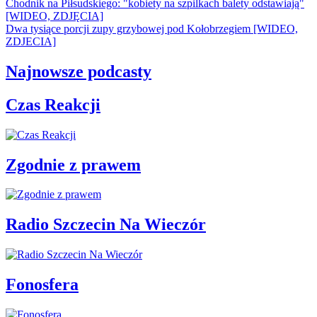
Chodnik na Piłsudskiego: "kobiety na szpilkach balety odstawiają"
[WIDEO, ZDJĘCIA]
Dwa tysiące porcji zupy grzybowej pod Kołobrzegiem [WIDEO,
ZDJECIA]
Najnowsze podcasty
Czas Reakcji
Zgodnie z prawem
Radio Szczecin Na Wieczór
Fonosfera