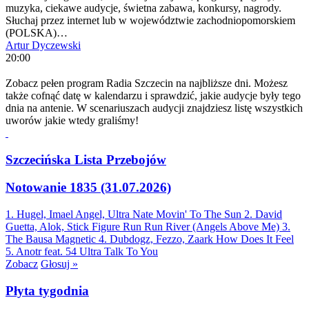
muzyka, ciekawe audycje, świetna zabawa, konkursy, nagrody.
Słuchaj przez internet lub w województwie zachodniopomorskiem
(POLSKA)…
Artur Dyczewski
20:00
Zobacz pełen program Radia Szczecin na najbliższe dni. Możesz
także cofnąć datę w kalendarzu i sprawdzić, jakie audycje były tego
dnia na antenie. W scenariuszach audycji znajdziesz listę wszystkich
uworów jakie wtedy graliśmy!
Szczecińska Lista Przebojów
Notowanie 1835 (31.07.2026)
1. Hugel, Imael Angel, Ultra Nate
Movin' To The Sun
2. David
Guetta, Alok, Stick Figure
Run Run River (Angels Above Me)
3.
The Bausa
Magnetic
4. Dubdogz, Fezzo, Zaark
How Does It Feel
5. Anotr feat. 54 Ultra
Talk To You
Zobacz
Głosuj »
Płyta tygodnia