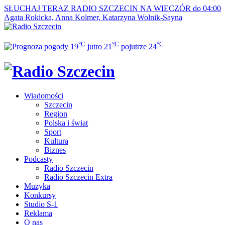
SŁUCHAJ TERAZ
RADIO SZCZECIN NA WIECZÓR do 04:00
Agata Rokicka, Anna Kolmer, Katarzyna Wolnik-Sayna
°C
°C
°C
19
jutro
21
pojutrze
24
Wiadomości
Szczecin
Region
Polska i świat
Sport
Kultura
Biznes
Podcasty
Radio Szczecin
Radio Szczecin Extra
Muzyka
Konkursy
Studio S-1
Reklama
O nas