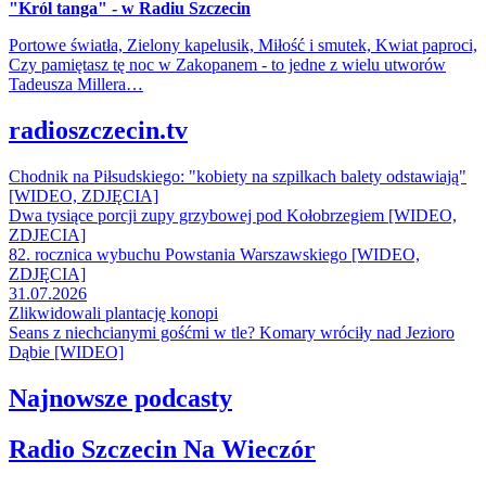
"Król tanga" - w Radiu Szczecin
Portowe światła, Zielony kapelusik, Miłość i smutek, Kwiat paproci,
Czy pamiętasz tę noc w Zakopanem - to jedne z wielu utworów
Tadeusza Millera…
radioszczecin.tv
Chodnik na Piłsudskiego: "kobiety na szpilkach balety odstawiają"
[WIDEO, ZDJĘCIA]
Dwa tysiące porcji zupy grzybowej pod Kołobrzegiem [WIDEO,
ZDJECIA]
82. rocznica wybuchu Powstania Warszawskiego [WIDEO,
ZDJĘCIA]
31.07.2026
Zlikwidowali plantację konopi
Seans z niechcianymi gośćmi w tle? Komary wróciły nad Jezioro
Dąbie [WIDEO]
Najnowsze podcasty
Radio Szczecin Na Wieczór