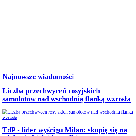
Najnowsze wiadomości
Liczba przechwyceń rosyjskich
samolotów nad wschodnią flanką wzrosła
TdP - lider wyścigu Milan: skupię się na