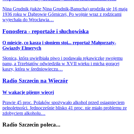
Nina Grudnik (także Nina Grudnik-Banucha) urodziła się 16 maja
1936 roku w Dąbrowie Górniczej. Po wojnie wraz z rodzicami
wyjechała do Wrocławia…
Fonosfera - reportaże i słuchowiska
O mieście, co kaszą i słoniem stoi... reportaż Małgorzaty-
Gwiazdy Elmerych
Słonica, która uwielbiała piwo i podawała rękawiczkę swojemu
panu, a Trzebiatów odwiedziła w XVII wieku i micha gorącej
kaszy, która w średniowieczu…
Radio Szczecin na Wieczór
W wakacje pijemy więcej
Prawie 45 proc. Polaków spożywało alkohol przed osiągnięciem
pełnoletności. Jednocześnie blisko 41 proc. nie miało problemu ze
zdobyciem alkoholu…
Radio Szczecin poleca...