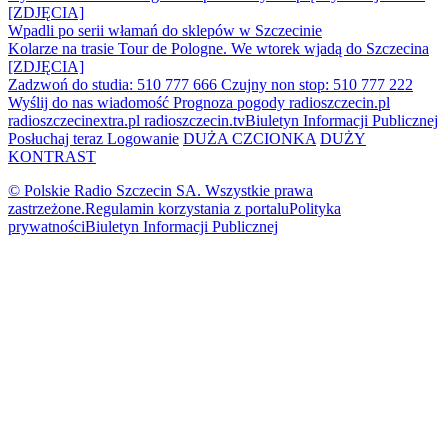
[ZDJĘCIA]
Wpadli po serii włamań do sklepów w Szczecinie
Kolarze na trasie Tour de Pologne. We wtorek wjadą do Szczecina
[ZDJĘCIA]
Zadzwoń do studia: 510 777 666
Czujny non stop: 510 777 222
Wyślij do nas wiadomość
Prognoza pogody
radioszczecin.pl
radioszczecinextra.pl
radioszczecin.tv
Biuletyn Informacji Publicznej
Posłuchaj teraz
Logowanie
DUŻA CZCIONKA
DUŻY
KONTRAST
© Polskie Radio Szczecin SA. Wszystkie prawa
zastrzeżone.
Regulamin korzystania z portalu
Polityka
prywatności
Biuletyn Informacji Publicznej