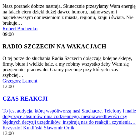
Nasz poranek dobrze nastraja. Skutecznie przesyłamy Wam energię
na falach eteru dzięki dużej dawce humoru, najnowszym i
najciekawszym doniesieniom z miasta, regionu, kraju i świata. Nie
brakuje…
Robert Bochenko
09:00
RADIO SZCZECIN NA WAKACJACH
O tej porze do słuchania Radia Szczecin dołączają kolejne sklepy,
firmy, biura i wielkie hale, a my robimy wszystko żeby Wam się
przyjemniej pracowało. Gramy przeboje przy których czas
szybciej…
Grzegorz Lament
12:00
CZAS REAKCJI
To jest audycja, którą współtworzą nasi Słuchacze. Telefony i maile
dotyczące absurdów dnia codziennego, niesprawiedliwości czy
błędnych decyzji urzędników, inspirują nas do reakcji i czynienia…
Krzysztof Kukliński
Sławomir Orlik
13:00