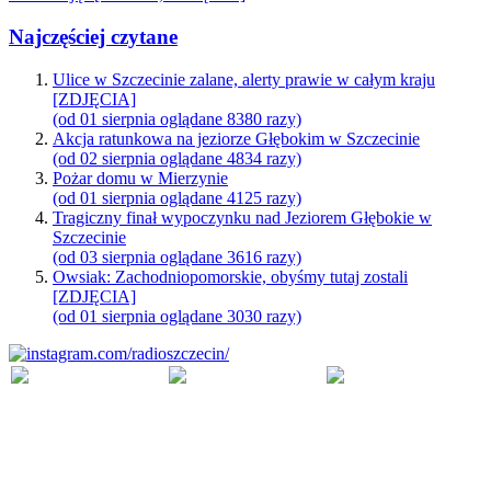
Najczęściej czytane
Ulice w Szczecinie zalane, alerty prawie w całym kraju
[ZDJĘCIA]
(od 01 sierpnia oglądane 8380 razy)
Akcja ratunkowa na jeziorze Głębokim w Szczecinie
(od 02 sierpnia oglądane 4834 razy)
Pożar domu w Mierzynie
(od 01 sierpnia oglądane 4125 razy)
Tragiczny finał wypoczynku nad Jeziorem Głębokie w
Szczecinie
(od 03 sierpnia oglądane 3616 razy)
Owsiak: Zachodniopomorskie, obyśmy tutaj zostali
[ZDJĘCIA]
(od 01 sierpnia oglądane 3030 razy)