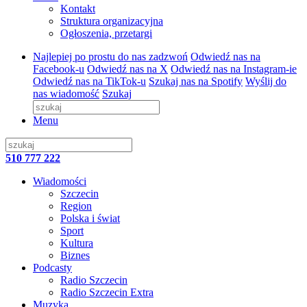
Kontakt
Struktura organizacyjna
Ogłoszenia, przetargi
Najlepiej po prostu do nas zadzwoń
Odwiedź nas na
Facebook-u
Odwiedź nas na X
Odwiedź nas na Instagram-ie
Odwiedź nas na TikTok-u
Szukaj nas na Spotify
Wyślij do
nas wiadomość
Szukaj
Menu
510 777 222
Wiadomości
Szczecin
Region
Polska i świat
Sport
Kultura
Biznes
Podcasty
Radio Szczecin
Radio Szczecin Extra
Muzyka