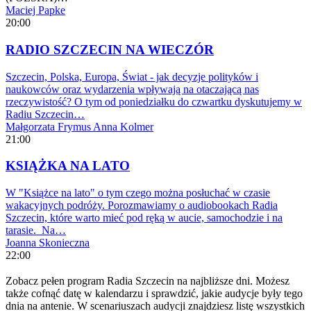
Maciej Papke
20:00
RADIO SZCZECIN NA WIECZÓR
Szczecin, Polska, Europa, Świat - jak decyzje polityków i
naukowców oraz wydarzenia wpływają na otaczającą nas
rzeczywistość? O tym od poniedziałku do czwartku dyskutujemy w
Radiu Szczecin…
Małgorzata Frymus
Anna Kolmer
21:00
KSIĄŻKA NA LATO
W "Książce na lato" o tym czego można posłuchać w czasie
wakacyjnych podróży. Porozmawiamy o audiobookach Radia
Szczecin, które warto mieć pod ręką w aucie, samochodzie i na
tarasie. Na…
Joanna Skonieczna
22:00
Zobacz pełen program Radia Szczecin na najbliższe dni. Możesz
także cofnąć datę w kalendarzu i sprawdzić, jakie audycje były tego
dnia na antenie. W scenariuszach audycji znajdziesz listę wszystkich