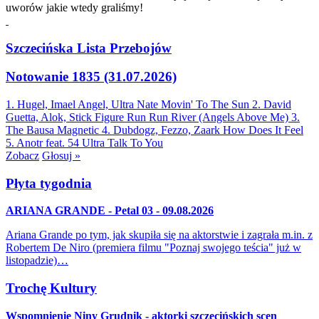
uworów jakie wtedy graliśmy!
Szczecińska Lista Przebojów
Notowanie 1835 (31.07.2026)
1. Hugel, Imael Angel, Ultra Nate
Movin' To The Sun
2. David
Guetta, Alok, Stick Figure
Run Run River (Angels Above Me)
3.
The Bausa
Magnetic
4. Dubdogz, Fezzo, Zaark
How Does It Feel
5. Anotr feat. 54 Ultra
Talk To You
Zobacz
Głosuj »
Płyta tygodnia
ARIANA GRANDE - Petal 03 - 09.08.2026
Ariana Grande po tym, jak skupiła się na aktorstwie i zagrała m.in. z
Robertem De Niro (premiera filmu "Poznaj swojego teścia" już w
listopadzie)…
Trochę Kultury
Wspomnienie Niny Grudnik - aktorki szczecińskich scen