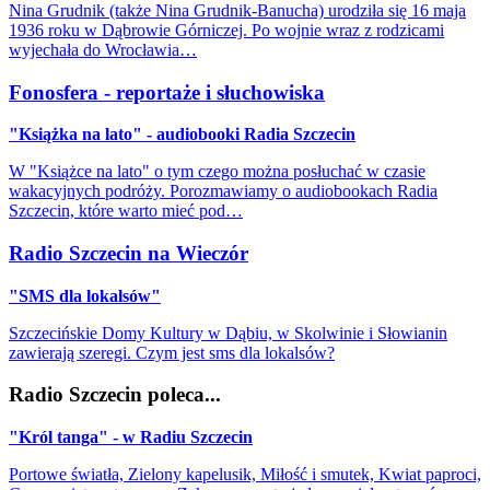
Nina Grudnik (także Nina Grudnik-Banucha) urodziła się 16 maja
1936 roku w Dąbrowie Górniczej. Po wojnie wraz z rodzicami
wyjechała do Wrocławia…
Fonosfera - reportaże i słuchowiska
"Książka na lato" - audiobooki Radia Szczecin
W "Książce na lato" o tym czego można posłuchać w czasie
wakacyjnych podróży. Porozmawiamy o audiobookach Radia
Szczecin, które warto mieć pod…
Radio Szczecin na Wieczór
"SMS dla lokalsów"
Szczecińskie Domy Kultury w Dąbiu, w Skolwinie i Słowianin
zawierają szeregi. Czym jest sms dla lokalsów?
Radio Szczecin poleca...
"Król tanga" - w Radiu Szczecin
Portowe światła, Zielony kapelusik, Miłość i smutek, Kwiat paproci,