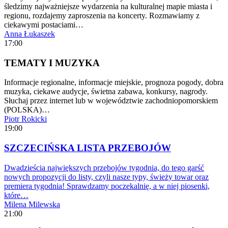
śledzimy najważniejsze wydarzenia na kulturalnej mapie miasta i
regionu, rozdajemy zaproszenia na koncerty. Rozmawiamy z
ciekawymi postaciami…
Anna Łukaszek
17:00
TEMATY I MUZYKA
Informacje regionalne, informacje miejskie, prognoza pogody, dobra
muzyka, ciekawe audycje, świetna zabawa, konkursy, nagrody.
Słuchaj przez internet lub w województwie zachodniopomorskiem
(POLSKA)…
Piotr Rokicki
19:00
SZCZECIŃSKA LISTA PRZEBOJÓW
Dwadzieścia największych przebojów tygodnia, do tego garść
nowych propozycji do listy, czyli nasze typy, świeży towar oraz
premiera tygodnia! Sprawdzamy poczekalnię, a w niej piosenki,
które…
Milena Milewska
21:00