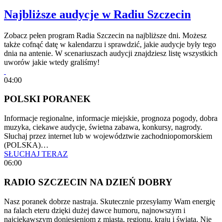
Najbliższe audycje w Radiu Szczecin
Zobacz pełen program Radia Szczecin na najbliższe dni. Możesz
także cofnąć datę w kalendarzu i sprawdzić, jakie audycje były tego
dnia na antenie. W scenariuszach audycji znajdziesz listę wszystkich
uworów jakie wtedy graliśmy!
04:00
POLSKI PORANEK
Informacje regionalne, informacje miejskie, prognoza pogody, dobra
muzyka, ciekawe audycje, świetna zabawa, konkursy, nagrody.
Słuchaj przez internet lub w województwie zachodniopomorskiem
(POLSKA)…
SŁUCHAJ TERAZ
06:00
RADIO SZCZECIN NA DZIEŃ DOBRY
Nasz poranek dobrze nastraja. Skutecznie przesyłamy Wam energię
na falach eteru dzięki dużej dawce humoru, najnowszym i
najciekawszym doniesieniom z miasta, regionu, kraju i świata. Nie