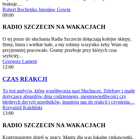
brakuje…
Robert Bochenko
Jarosław Gowin
09:00
RADIO SZCZECIN NA WAKACJACH
O tej porze do słuchania Radia Szczecin dołączają kolejne sklepy,
firmy, biura i wielkie hale, a my robimy wszystko żeby Wam się
przyjemniej pracowało. Gramy przeboje przy których czas
szybciej…
Grzegorz Lament
12:00
CZAS REAKCJI
To jest audycja, którą współtworzą nasi Słuchacze. Telefony i maile
dotyczące absurdów dnia codziennego, niesprawiedliwości czy
błędnych decyzji urzędników, inspirują nas do reakcji i czynienia…
Krzysztof Kukliński
13:00
RADIO SZCZECIN NA WAKACJACH
Kontynuujemy dzień w pracy. Mamy dla was lokalne ciekawostki,