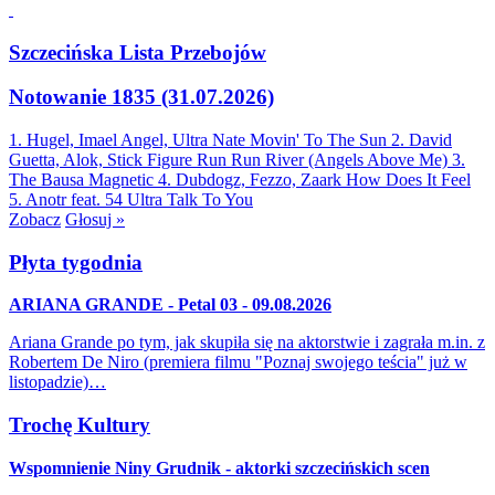
Szczecińska Lista Przebojów
Notowanie 1835 (31.07.2026)
1. Hugel, Imael Angel, Ultra Nate
Movin' To The Sun
2. David
Guetta, Alok, Stick Figure
Run Run River (Angels Above Me)
3.
The Bausa
Magnetic
4. Dubdogz, Fezzo, Zaark
How Does It Feel
5. Anotr feat. 54 Ultra
Talk To You
Zobacz
Głosuj »
Płyta tygodnia
ARIANA GRANDE - Petal 03 - 09.08.2026
Ariana Grande po tym, jak skupiła się na aktorstwie i zagrała m.in. z
Robertem De Niro (premiera filmu "Poznaj swojego teścia" już w
listopadzie)…
Trochę Kultury
Wspomnienie Niny Grudnik - aktorki szczecińskich scen