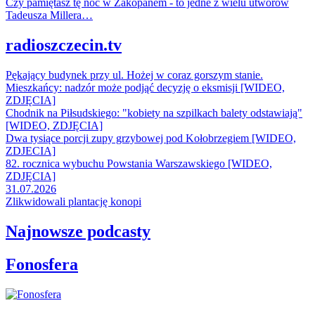
Czy pamiętasz tę noc w Zakopanem - to jedne z wielu utworów
Tadeusza Millera…
radioszczecin.tv
Pękający budynek przy ul. Hożej w coraz gorszym stanie.
Mieszkańcy: nadzór może podjąć decyzję o eksmisji [WIDEO,
ZDJĘCIA]
Chodnik na Piłsudskiego: "kobiety na szpilkach balety odstawiają"
[WIDEO, ZDJĘCIA]
Dwa tysiące porcji zupy grzybowej pod Kołobrzegiem [WIDEO,
ZDJECIA]
82. rocznica wybuchu Powstania Warszawskiego [WIDEO,
ZDJĘCIA]
31.07.2026
Zlikwidowali plantację konopi
Najnowsze podcasty
Fonosfera