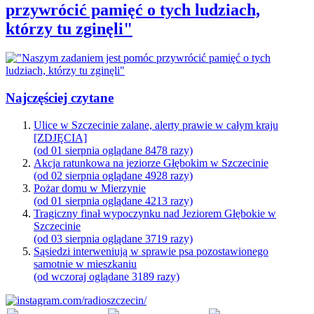
przywrócić pamięć o tych ludziach,
którzy tu zginęli"
Najczęściej czytane
Ulice w Szczecinie zalane, alerty prawie w całym kraju
[ZDJĘCIA]
(od 01 sierpnia oglądane 8478 razy)
Akcja ratunkowa na jeziorze Głębokim w Szczecinie
(od 02 sierpnia oglądane 4928 razy)
Pożar domu w Mierzynie
(od 01 sierpnia oglądane 4213 razy)
Tragiczny finał wypoczynku nad Jeziorem Głębokie w
Szczecinie
(od 03 sierpnia oglądane 3719 razy)
Sąsiedzi interweniują w sprawie psa pozostawionego
samotnie w mieszkaniu
(od wczoraj oglądane 3189 razy)