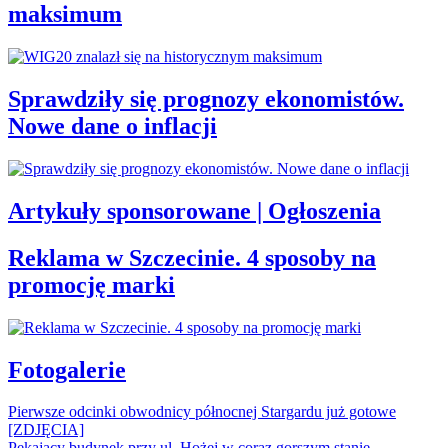
maksimum
Sprawdziły się prognozy ekonomistów.
Nowe dane o inflacji
Artykuły sponsorowane | Ogłoszenia
Reklama w Szczecinie. 4 sposoby na
promocję marki
Fotogalerie
Pierwsze odcinki obwodnicy północnej Stargardu już gotowe
[ZDJĘCIA]
Pękający budynek przy ul. Hożej w coraz gorszym stanie.