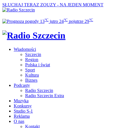
SŁUCHAJ TERAZ
ZOUZY - NA JEDEN MOMENT
°C
°C
°C
13
jutro
24
pojutrze
29
Wiadomości
Szczecin
Region
Polska i świat
Sport
Kultura
Biznes
Podcasty
Radio Szczecin
Radio Szczecin Extra
Muzyka
Konkursy
Studio S-1
Reklama
O nas
Kontakt