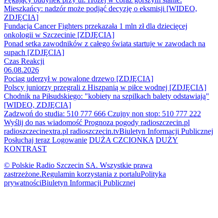
Mieszkańcy: nadzór może podjąć decyzję o eksmisji [WIDEO,
ZDJĘCIA]
Fundacja Cancer Fighters przekazała 1 mln zł dla dziecięcej
onkologii w Szczecinie [ZDJĘCIA]
Ponad setka zawodników z całego świata startuje w zawodach na
supach [ZDJĘCIA]
Czas Reakcji
06.08.2026
Pociąg uderzył w powalone drzewo [ZDJĘCIA]
Polscy juniorzy przegrali z Hiszpanią w piłce wodnej [ZDJĘCIA]
Chodnik na Piłsudskiego: "kobiety na szpilkach balety odstawiają"
[WIDEO, ZDJĘCIA]
Zadzwoń do studia: 510 777 666
Czujny non stop: 510 777 222
Wyślij do nas wiadomość
Prognoza pogody
radioszczecin.pl
radioszczecinextra.pl
radioszczecin.tv
Biuletyn Informacji Publicznej
Posłuchaj teraz
Logowanie
DUŻA CZCIONKA
DUŻY
KONTRAST
© Polskie Radio Szczecin SA. Wszystkie prawa
zastrzeżone.
Regulamin korzystania z portalu
Polityka
prywatności
Biuletyn Informacji Publicznej