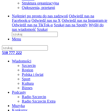
Struktura organizacyjna
Ogłoszenia, przetargi
Najlepiej po prostu do nas zadzwoń
Odwiedź nas na
Facebook-u
Odwiedź nas na X
Odwiedź nas na Instagram-ie
Odwiedź nas na TikTok-u
Szukaj nas na Spotify
Wyślij do
nas wiadomość
Szukaj
Menu
510 777 222
Wiadomości
Szczecin
Region
Polska i świat
Sport
Kultura
Biznes
Podcasty
Radio Szczecin
Radio Szczecin Extra
Muzyka
Konkursy