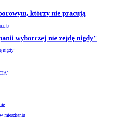
borowym, którzy nie pracują
anii wyborczej nie zejdę nigdy"
ĘCIA]
nie
 w mieszkaniu