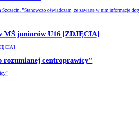
a Szczecin. "Stanowczo oświadczam, że zawarte w nim informacje do
 w MŚ juniorów U16 [ZDJĘCIA]
ko rozumianej centroprawicy"