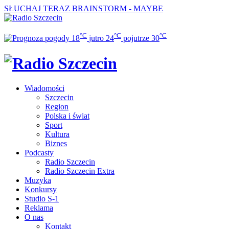
SŁUCHAJ TERAZ
BRAINSTORM - MAYBE
°C
°C
°C
18
jutro
24
pojutrze
30
Wiadomości
Szczecin
Region
Polska i świat
Sport
Kultura
Biznes
Podcasty
Radio Szczecin
Radio Szczecin Extra
Muzyka
Konkursy
Studio S-1
Reklama
O nas
Kontakt