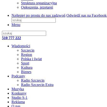
Struktura organizacyjna
Ogłoszenia, przetargi
Najlepiej po prostu do nas zadzwoń
Odwiedź nas na Facebook
Menu
510 777 222
Wiadomości
Szczecin
Region
Polska i świat
Sport
Kultura
Biznes
Podcasty
Radio Szczecin
Radio Szczecin Extra
Muzyka
Konkursy
Studio S-1
Reklama
O nas