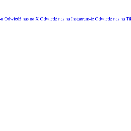
-u
Odwiedź nas na X
Odwiedź nas na Instagram-ie
Odwiedź nas na Ti