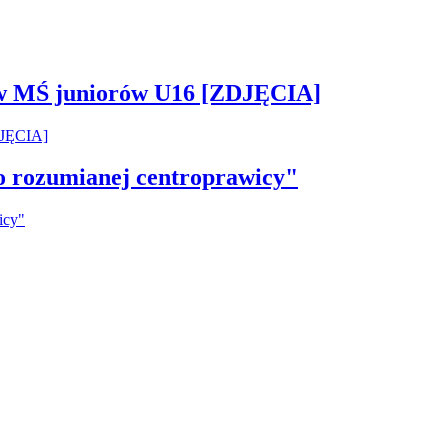
 w MŚ juniorów U16 [ZDJĘCIA]
ko rozumianej centroprawicy"