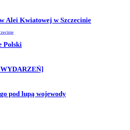
 w Alei Kwiatowej w Szczecinie
 Polski
STA WYDARZEŃ]
ego pod lupą wojewody