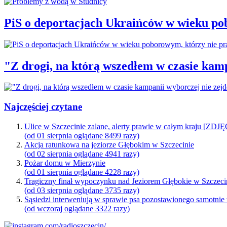
PiS o deportacjach Ukraińców w wieku po
"Z drogi, na którą wszedłem w czasie kamp
Najczęściej czytane
Ulice w Szczecinie zalane, alerty prawie w całym kraju [ZDJ
(od 01 sierpnia oglądane 8499 razy)
Akcja ratunkowa na jeziorze Głębokim w Szczecinie
(od 02 sierpnia oglądane 4941 razy)
Pożar domu w Mierzynie
(od 01 sierpnia oglądane 4228 razy)
Tragiczny finał wypoczynku nad Jeziorem Głębokie w Szczeci
(od 03 sierpnia oglądane 3735 razy)
Sąsiedzi interweniują w sprawie psa pozostawionego samotnie
(od wczoraj oglądane 3322 razy)