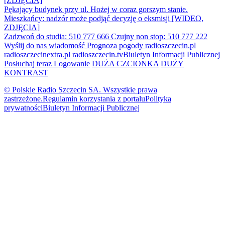
[ZDJĘCIA]
Pękający budynek przy ul. Hożej w coraz gorszym stanie.
Mieszkańcy: nadzór może podjąć decyzję o eksmisji [WIDEO,
ZDJĘCIA]
Zadzwoń do studia: 510 777 666
Czujny non stop: 510 777 222
Wyślij do nas wiadomość
Prognoza pogody
radioszczecin.pl
radioszczecinextra.pl
radioszczecin.tv
Biuletyn Informacji Publicznej
Posłuchaj teraz
Logowanie
DUŻA CZCIONKA
DUŻY
KONTRAST
© Polskie Radio Szczecin SA. Wszystkie prawa
zastrzeżone.
Regulamin korzystania z portalu
Polityka
prywatności
Biuletyn Informacji Publicznej