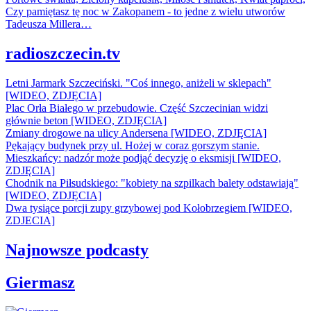
Czy pamiętasz tę noc w Zakopanem - to jedne z wielu utworów
Tadeusza Millera…
radioszczecin.tv
Letni Jarmark Szczeciński. "Coś innego, aniżeli w sklepach"
[WIDEO, ZDJĘCIA]
Plac Orła Białego w przebudowie. Część Szczecinian widzi
głównie beton [WIDEO, ZDJĘCIA]
Zmiany drogowe na ulicy Andersena [WIDEO, ZDJĘCIA]
Pękający budynek przy ul. Hożej w coraz gorszym stanie.
Mieszkańcy: nadzór może podjąć decyzję o eksmisji [WIDEO,
ZDJĘCIA]
Chodnik na Piłsudskiego: "kobiety na szpilkach balety odstawiają"
[WIDEO, ZDJĘCIA]
Dwa tysiące porcji zupy grzybowej pod Kołobrzegiem [WIDEO,
ZDJECIA]
Najnowsze podcasty
Giermasz