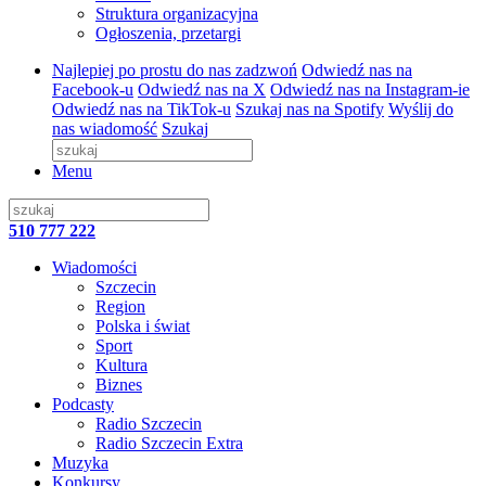
Struktura organizacyjna
Ogłoszenia, przetargi
Najlepiej po prostu do nas zadzwoń
Odwiedź nas na
Facebook-u
Odwiedź nas na X
Odwiedź nas na Instagram-ie
Odwiedź nas na TikTok-u
Szukaj nas na Spotify
Wyślij do
nas wiadomość
Szukaj
Menu
510 777 222
Wiadomości
Szczecin
Region
Polska i świat
Sport
Kultura
Biznes
Podcasty
Radio Szczecin
Radio Szczecin Extra
Muzyka
Konkursy