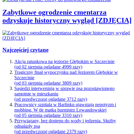
Zabytkowe ogrodzenie cmentarza
odzyskuje historyczny wygląd [ZDJĘCIA]
Najczęściej czytane
Akcja ratunkowa na jeziorze Głębokim w Szczecinie
(od 02 sierpnia oglądane 4999 razy)
Tragiczny finał wypoczynku nad Jeziorem Głębokie w
Szczecinie
(od 03 sierpnia oglądane 3809 razy)
Sąsiedzi interweniują w sprawie psa pozostawionego
samotnie w mieszkaniu
(od przedwczoraj oglądane 3712 razy)
Pracownicy szpitala w Barlinku ujawniają nepotyzm i
mobbing. W tle matka burmistrz Lewandowskiej
(od 05 sierpnia oglądane 3310 razy)
Przywiązany, bez dostępu do wody i jedzenia. Służby
odnalazły psa
(od przedwczoraj oglądane 2379 razy)