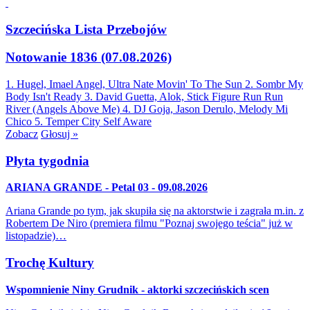
Szczecińska Lista Przebojów
Notowanie 1836 (07.08.2026)
1. Hugel, Imael Angel, Ultra Nate
Movin' To The Sun
2. Sombr
My
Body Isn't Ready
3. David Guetta, Alok, Stick Figure
Run Run
River (Angels Above Me)
4. DJ Goja, Jason Derulo, Melody
Mi
Chico
5. Temper City
Self Aware
Zobacz
Głosuj »
Płyta tygodnia
ARIANA GRANDE - Petal 03 - 09.08.2026
Ariana Grande po tym, jak skupiła się na aktorstwie i zagrała m.in. z
Robertem De Niro (premiera filmu "Poznaj swojego teścia" już w
listopadzie)…
Trochę Kultury
Wspomnienie Niny Grudnik - aktorki szczecińskich scen