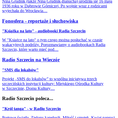
Nina Grudnik (także Nina Grudnik-Banucha) urodziła się 16 maja
1936 roku w Dąbrowie Górniczej. Po wojnie wraz z rodzicami
wyjechała do Wrocławia…
Fonosfera - reportaże i słuchowiska
"Książka na lato" - audiobooki Radia Szczecin
W "Książce na lato" o tym czego można posłuchać w czasie
wakacyjnych podróży. Porozmawiamy o audiobookach Radia
Szczecin, które warto mieć pod…
Radio Szczecin na Wieczór
"SMS dla lokalsów"
Projekt „SMS do lokalsów” to wspólna inicjatywa trzech
szczecińskich instytucji kultury: Miejskiego Ośrodka Kultury
w Szczecinie, Domu Kultury…
Radio Szczecin poleca...
"Król tanga" - w Radiu Szczecin
Portowe światła, Zielony kapelusik, Miłość i smutek, Kwiat paproci,