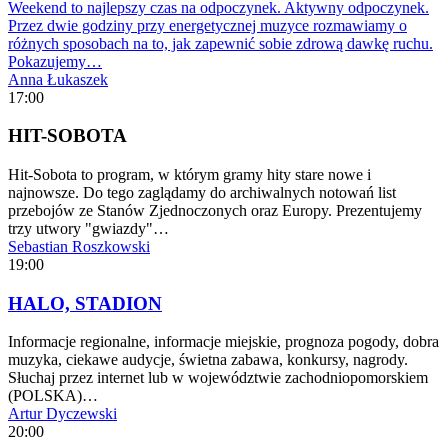
Weekend to najlepszy czas na odpoczynek. Aktywny odpoczynek.
Przez dwie godziny przy energetycznej muzyce rozmawiamy o
różnych sposobach na to, jak zapewnić sobie zdrową dawkę ruchu.
Pokazujemy…
Anna Łukaszek
17:00
HIT-SOBOTA
Hit-Sobota to program, w którym gramy hity stare nowe i
najnowsze. Do tego zaglądamy do archiwalnych notowań list
przebojów ze Stanów Zjednoczonych oraz Europy. Prezentujemy
trzy utwory "gwiazdy"…
Sebastian Roszkowski
19:00
HALO, STADION
Informacje regionalne, informacje miejskie, prognoza pogody, dobra
muzyka, ciekawe audycje, świetna zabawa, konkursy, nagrody.
Słuchaj przez internet lub w województwie zachodniopomorskiem
(POLSKA)…
Artur Dyczewski
20:00