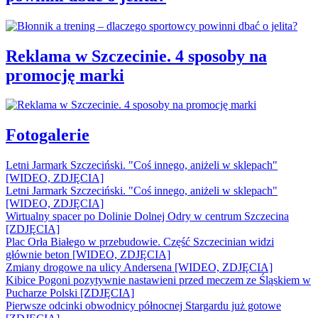
Reklama w Szczecinie. 4 sposoby na
promocję marki
Fotogalerie
Letni Jarmark Szczeciński. "Coś innego, aniżeli w sklepach"
[WIDEO, ZDJĘCIA]
Letni Jarmark Szczeciński. "Coś innego, aniżeli w sklepach"
[WIDEO, ZDJĘCIA]
Wirtualny spacer po Dolinie Dolnej Odry w centrum Szczecina
[ZDJĘCIA]
Plac Orła Białego w przebudowie. Część Szczecinian widzi
głównie beton [WIDEO, ZDJĘCIA]
Zmiany drogowe na ulicy Andersena [WIDEO, ZDJĘCIA]
Kibice Pogoni pozytywnie nastawieni przed meczem ze Śląskiem w
Pucharze Polski [ZDJĘCIA]
Pierwsze odcinki obwodnicy północnej Stargardu już gotowe