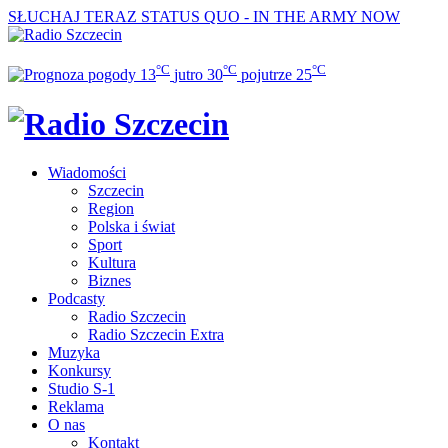
SŁUCHAJ TERAZ
STATUS QUO - IN THE ARMY NOW
°C
°C
°C
13
jutro
30
pojutrze
25
Wiadomości
Szczecin
Region
Polska i świat
Sport
Kultura
Biznes
Podcasty
Radio Szczecin
Radio Szczecin Extra
Muzyka
Konkursy
Studio S-1
Reklama
O nas
Kontakt