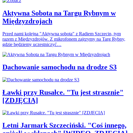
Aktywna Sobota na Targu Rybnym w
Międzyzdrojach
Przed nami kolejna "Aktywna sobota" z Radiem Szczecin, tym
razem z Międzyzdrojów. Z mikrofonem zajrzymy na Targ Rybny,
gdzie będziemy uczestniczyć…
Dachowanie samochodu na drodze S3
Ławki przy Rusałce. "Tu jest strasznie"
[ZDJĘCIA]
Letni Jarmark Szczeciński. "Coś innego,