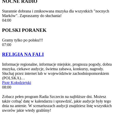
NOCNE RADIO
Starannie dobrana i zmiksowana muzyka dla wszystkich "nocnych
Marków". Zapraszamy do słuchania!
04:00
POLSKI PORANEK
Gramy tylko po polsku!!!
07:00
RELIGIA NA FALI
Informacje regionalne, informacje miejskie, prognoza pogody, dobra
muzyka, ciekawe audycje, świetna zabawa, konkursy, nagrody.
Słuchaj przez internet lub w województwie zachodniopomorskiem
(POLSKA)…
Piotr Kołodziejski
08:00
Zobacz pełen program Radia Szczecin na najbliższe dni. Możesz
także cofnąć datę w kalendarzu i sprawdzić, jakie audycje były tego
dnia na antenie. W scenariuszach audycji znajdziesz listę wszystkich
uworów jakie wtedy graliśmy!