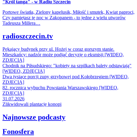
"Król tanga" - w Radiu Szczecin
Portowe światła, Zielony kapelusik, Miłość i smutek, Kwiat paproci,
Czy pamiętasz tę noc w Zakopanem - to jedne z wielu utworów
Tadeusza Millera…
radioszczecin.tv
Pękający budynek przy ul. Hożej w coraz gorszym stanie.
Mieszkańcy: nadzór może podjąć decyzję o eksmisji [WIDEO,
ZDJĘCIA]
Chodnik na Piłsudskiego: "kobiety na szpilkach balety odstawiają"
[WIDEO, ZDJĘCIA]
Dwa tysiące porcji zupy grzybowej pod Kołobrzegiem [WIDEO,
ZDJECIA]
82. rocznica wybuchu Powstania Warszawskiego [WIDEO,
ZDJĘCIA]
31.07.2026
Zlikwidowali plantację konopi
Najnowsze podcasty
Fonosfera