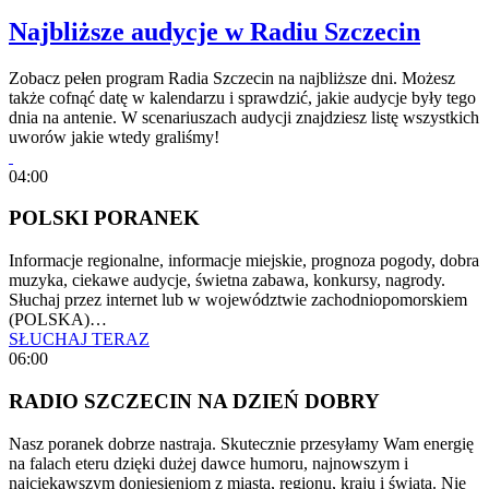
Najbliższe audycje w Radiu Szczecin
Zobacz pełen program Radia Szczecin na najbliższe dni. Możesz
także cofnąć datę w kalendarzu i sprawdzić, jakie audycje były tego
dnia na antenie. W scenariuszach audycji znajdziesz listę wszystkich
uworów jakie wtedy graliśmy!
04:00
POLSKI PORANEK
Informacje regionalne, informacje miejskie, prognoza pogody, dobra
muzyka, ciekawe audycje, świetna zabawa, konkursy, nagrody.
Słuchaj przez internet lub w województwie zachodniopomorskiem
(POLSKA)…
SŁUCHAJ TERAZ
06:00
RADIO SZCZECIN NA DZIEŃ DOBRY
Nasz poranek dobrze nastraja. Skutecznie przesyłamy Wam energię
na falach eteru dzięki dużej dawce humoru, najnowszym i
najciekawszym doniesieniom z miasta, regionu, kraju i świata. Nie