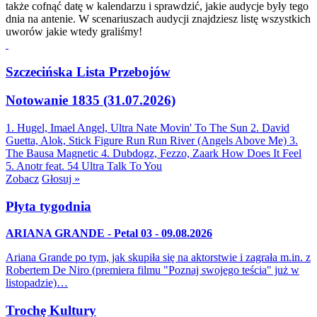
także cofnąć datę w kalendarzu i sprawdzić, jakie audycje były tego
dnia na antenie. W scenariuszach audycji znajdziesz listę wszystkich
uworów jakie wtedy graliśmy!
Szczecińska Lista Przebojów
Notowanie 1835 (31.07.2026)
1. Hugel, Imael Angel, Ultra Nate
Movin' To The Sun
2. David
Guetta, Alok, Stick Figure
Run Run River (Angels Above Me)
3.
The Bausa
Magnetic
4. Dubdogz, Fezzo, Zaark
How Does It Feel
5. Anotr feat. 54 Ultra
Talk To You
Zobacz
Głosuj »
Płyta tygodnia
ARIANA GRANDE - Petal 03 - 09.08.2026
Ariana Grande po tym, jak skupiła się na aktorstwie i zagrała m.in. z
Robertem De Niro (premiera filmu "Poznaj swojego teścia" już w
listopadzie)…
Trochę Kultury