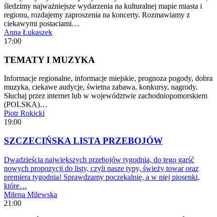
śledzimy najważniejsze wydarzenia na kulturalnej mapie miasta i
regionu, rozdajemy zaproszenia na koncerty. Rozmawiamy z
ciekawymi postaciami…
Anna Łukaszek
17:00
TEMATY I MUZYKA
Informacje regionalne, informacje miejskie, prognoza pogody, dobra
muzyka, ciekawe audycje, świetna zabawa, konkursy, nagrody.
Słuchaj przez internet lub w województwie zachodniopomorskiem
(POLSKA)…
Piotr Rokicki
19:00
SZCZECIŃSKA LISTA PRZEBOJÓW
Dwadzieścia największych przebojów tygodnia, do tego garść
nowych propozycji do listy, czyli nasze typy, świeży towar oraz
premiera tygodnia! Sprawdzamy poczekalnię, a w niej piosenki,
które…
Milena Milewska
21:00