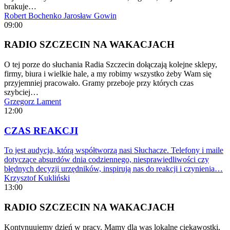
brakuje…
Robert Bochenko
Jarosław Gowin
09:00
RADIO SZCZECIN NA WAKACJACH
O tej porze do słuchania Radia Szczecin dołączają kolejne sklepy,
firmy, biura i wielkie hale, a my robimy wszystko żeby Wam się
przyjemniej pracowało. Gramy przeboje przy których czas
szybciej…
Grzegorz Lament
12:00
CZAS REAKCJI
To jest audycja, którą współtworzą nasi Słuchacze. Telefony i maile
dotyczące absurdów dnia codziennego, niesprawiedliwości czy
błędnych decyzji urzędników, inspirują nas do reakcji i czynienia…
Krzysztof Kukliński
13:00
RADIO SZCZECIN NA WAKACJACH
Kontynuujemy dzień w pracy. Mamy dla was lokalne ciekawostki,