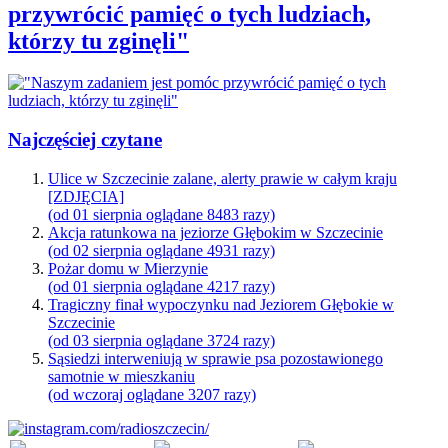
przywrócić pamięć o tych ludziach,
którzy tu zginęli"
Najczęściej czytane
Ulice w Szczecinie zalane, alerty prawie w całym kraju
[ZDJĘCIA]
(od 01 sierpnia oglądane 8483 razy)
Akcja ratunkowa na jeziorze Głębokim w Szczecinie
(od 02 sierpnia oglądane 4931 razy)
Pożar domu w Mierzynie
(od 01 sierpnia oglądane 4217 razy)
Tragiczny finał wypoczynku nad Jeziorem Głębokie w
Szczecinie
(od 03 sierpnia oglądane 3724 razy)
Sąsiedzi interweniują w sprawie psa pozostawionego
samotnie w mieszkaniu
(od wczoraj oglądane 3207 razy)