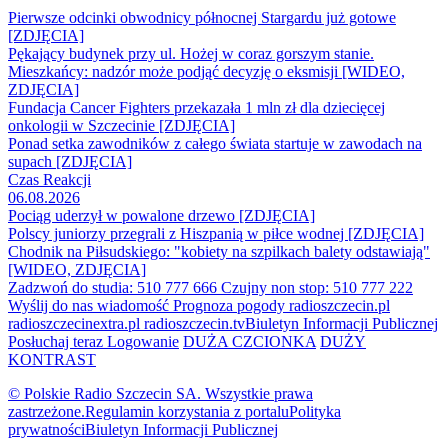
Pierwsze odcinki obwodnicy północnej Stargardu już gotowe
[ZDJĘCIA]
Pękający budynek przy ul. Hożej w coraz gorszym stanie.
Mieszkańcy: nadzór może podjąć decyzję o eksmisji [WIDEO,
ZDJĘCIA]
Fundacja Cancer Fighters przekazała 1 mln zł dla dziecięcej
onkologii w Szczecinie [ZDJĘCIA]
Ponad setka zawodników z całego świata startuje w zawodach na
supach [ZDJĘCIA]
Czas Reakcji
06.08.2026
Pociąg uderzył w powalone drzewo [ZDJĘCIA]
Polscy juniorzy przegrali z Hiszpanią w piłce wodnej [ZDJĘCIA]
Chodnik na Piłsudskiego: "kobiety na szpilkach balety odstawiają"
[WIDEO, ZDJĘCIA]
Zadzwoń do studia: 510 777 666
Czujny non stop: 510 777 222
Wyślij do nas wiadomość
Prognoza pogody
radioszczecin.pl
radioszczecinextra.pl
radioszczecin.tv
Biuletyn Informacji Publicznej
Posłuchaj teraz
Logowanie
DUŻA CZCIONKA
DUŻY
KONTRAST
© Polskie Radio Szczecin SA. Wszystkie prawa
zastrzeżone.
Regulamin korzystania z portalu
Polityka
prywatności
Biuletyn Informacji Publicznej