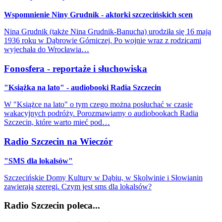
Wspomnienie Niny Grudnik - aktorki szczecińskich scen
Nina Grudnik (także Nina Grudnik-Banucha) urodziła się 16 maja
1936 roku w Dąbrowie Górniczej. Po wojnie wraz z rodzicami
wyjechała do Wrocławia…
Fonosfera - reportaże i słuchowiska
"Książka na lato" - audiobooki Radia Szczecin
W "Książce na lato" o tym czego można posłuchać w czasie
wakacyjnych podróży. Porozmawiamy o audiobookach Radia
Szczecin, które warto mieć pod…
Radio Szczecin na Wieczór
"SMS dla lokalsów"
Szczecińskie Domy Kultury w Dąbiu, w Skolwinie i Słowianin
zawierają szeregi. Czym jest sms dla lokalsów?
Radio Szczecin poleca...