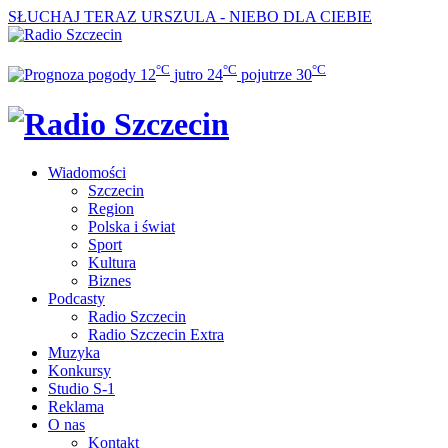
SŁUCHAJ TERAZ
URSZULA - NIEBO DLA CIEBIE
°C
°C
°C
12
jutro
24
pojutrze
30
Wiadomości
Szczecin
Region
Polska i świat
Sport
Kultura
Biznes
Podcasty
Radio Szczecin
Radio Szczecin Extra
Muzyka
Konkursy
Studio S-1
Reklama
O nas
Kontakt