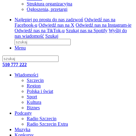
Struktura organizacyjna
Ogłoszenia, przetargi
Najlepiej po prostu do nas zadzwoń
Odwiedź nas na
Facebook-u
Odwiedź nas na X
Odwiedź nas na Instagram-ie
Odwiedź nas na TikTok-u
Szukaj nas na Spotify
Wyślij do
nas wiadomość
Szukaj
Menu
510 777 222
Wiadomości
Szczecin
Region
Polska i świat
Sport
Kultura
Biznes
Podcasty
Radio Szczecin
Radio Szczecin Extra
Muzyka
Konkursy