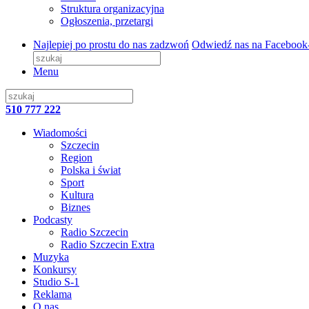
Struktura organizacyjna
Ogłoszenia, przetargi
Najlepiej po prostu do nas zadzwoń
Odwiedź nas na Facebook
Menu
510 777 222
Wiadomości
Szczecin
Region
Polska i świat
Sport
Kultura
Biznes
Podcasty
Radio Szczecin
Radio Szczecin Extra
Muzyka
Konkursy
Studio S-1
Reklama
O nas