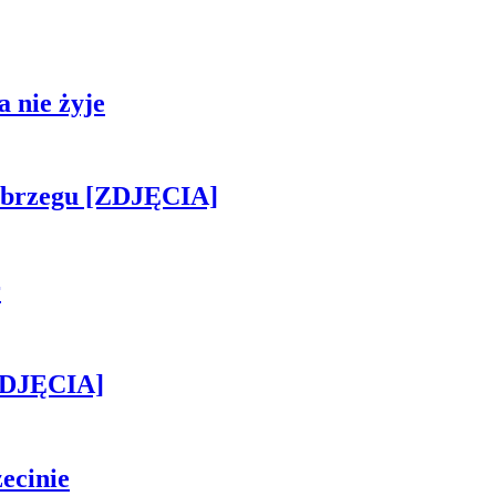
 nie żyje
obrzegu [ZDJĘCIA]
r
[ZDJĘCIA]
ecinie