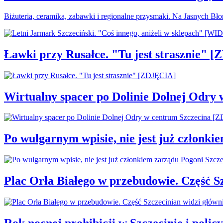
Biżuteria, ceramika, zabawki i regionalne przysmaki. Na Jasnych Bł
Ławki przy Rusałce. "Tu jest strasznie" 
Wirtualny spacer po Dolinie Dolnej Odry
Po wulgarnym wpisie, nie jest już członki
Plac Orła Białego w przebudowie. Część 
Rok nocnej prohibicji w Szczecinie i policy