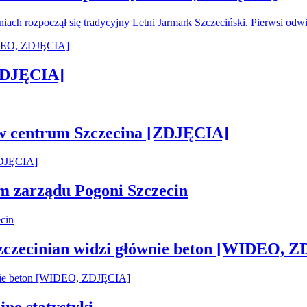
oniach rozpoczął się tradycyjny Letni Jarmark Szczeciński. Pierwsi od
[ZDJĘCIA]
 w centrum Szczecina [ZDJĘCIA]
em zarządu Pogoni Szczecin
Szczecinian widzi głównie beton [WIDEO, 
jne statystyki