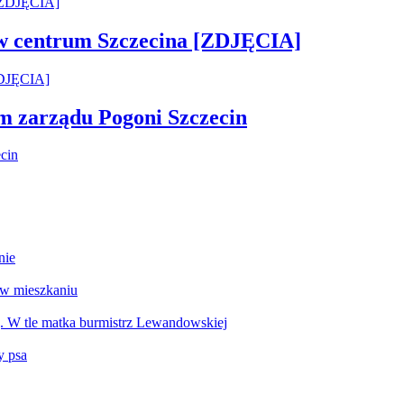
 w centrum Szczecina [ZDJĘCIA]
em zarządu Pogoni Szczecin
nie
 w mieszkaniu
g. W tle matka burmistrz Lewandowskiej
y psa