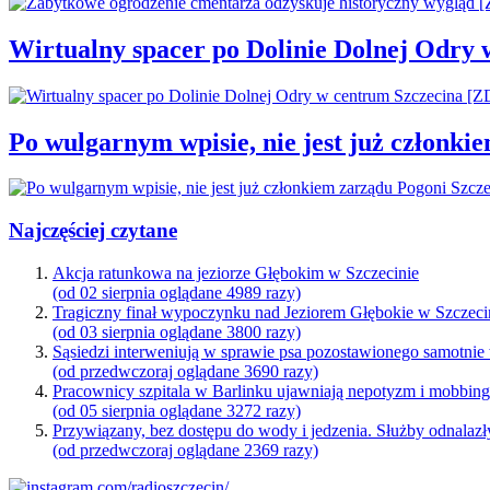
Wirtualny spacer po Dolinie Dolnej Odry
Po wulgarnym wpisie, nie jest już członki
Najczęściej czytane
Akcja ratunkowa na jeziorze Głębokim w Szczecinie
(od 02 sierpnia oglądane 4989 razy)
Tragiczny finał wypoczynku nad Jeziorem Głębokie w Szczeci
(od 03 sierpnia oglądane 3800 razy)
Sąsiedzi interweniują w sprawie psa pozostawionego samotnie
(od przedwczoraj oglądane 3690 razy)
Pracownicy szpitala w Barlinku ujawniają nepotyzm i mobbin
(od 05 sierpnia oglądane 3272 razy)
Przywiązany, bez dostępu do wody i jedzenia. Służby odnalazł
(od przedwczoraj oglądane 2369 razy)