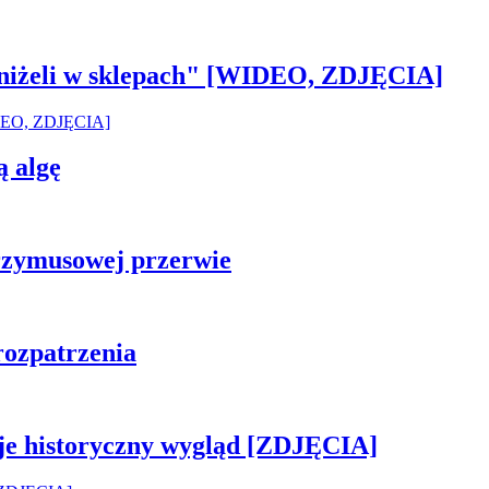
 aniżeli w sklepach" [WIDEO, ZDJĘCIA]
ą algę
rzymusowej przerwie
rozpatrzenia
je historyczny wygląd [ZDJĘCIA]