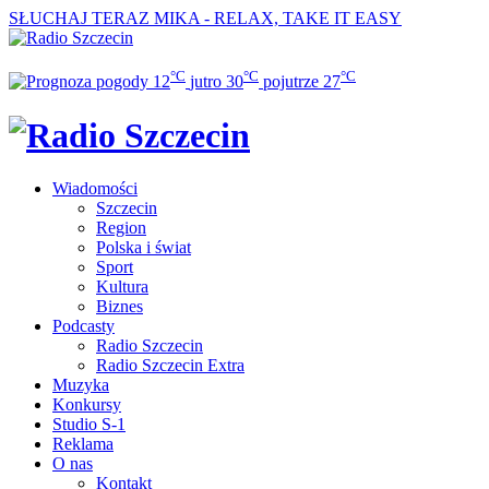
SŁUCHAJ TERAZ
MIKA - RELAX, TAKE IT EASY
°C
°C
°C
12
jutro
30
pojutrze
27
Wiadomości
Szczecin
Region
Polska i świat
Sport
Kultura
Biznes
Podcasty
Radio Szczecin
Radio Szczecin Extra
Muzyka
Konkursy
Studio S-1
Reklama
O nas
Kontakt