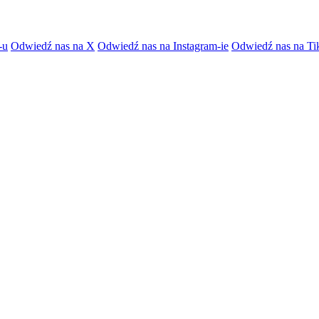
-u
Odwiedź nas na X
Odwiedź nas na Instagram-ie
Odwiedź nas na Ti