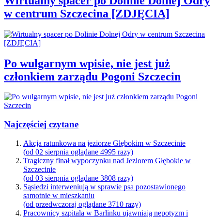
Wirtualny spacer po Dolinie Dolnej Odry
w centrum Szczecina [ZDJĘCIA]
Po wulgarnym wpisie, nie jest już
członkiem zarządu Pogoni Szczecin
Najczęściej czytane
Akcja ratunkowa na jeziorze Głębokim w Szczecinie
(od 02 sierpnia oglądane 4995 razy)
Tragiczny finał wypoczynku nad Jeziorem Głębokie w
Szczecinie
(od 03 sierpnia oglądane 3808 razy)
Sąsiedzi interweniują w sprawie psa pozostawionego
samotnie w mieszkaniu
(od przedwczoraj oglądane 3710 razy)
Pracownicy szpitala w Barlinku ujawniają nepotyzm i