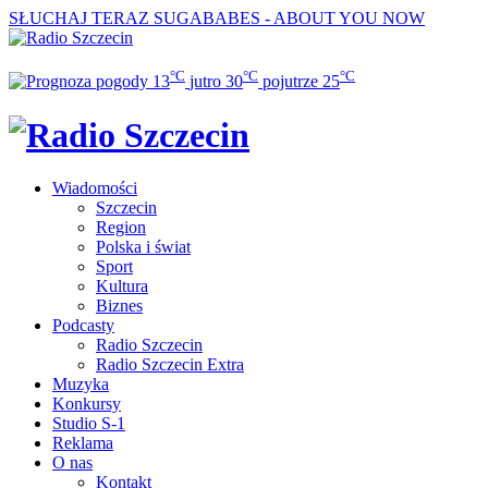
SŁUCHAJ TERAZ
SUGABABES - ABOUT YOU NOW
°C
°C
°C
13
jutro
30
pojutrze
25
Wiadomości
Szczecin
Region
Polska i świat
Sport
Kultura
Biznes
Podcasty
Radio Szczecin
Radio Szczecin Extra
Muzyka
Konkursy
Studio S-1
Reklama
O nas
Kontakt