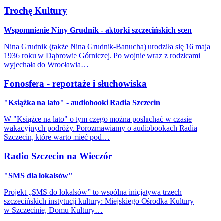
Trochę Kultury
Wspomnienie Niny Grudnik - aktorki szczecińskich scen
Nina Grudnik (także Nina Grudnik-Banucha) urodziła się 16 maja
1936 roku w Dąbrowie Górniczej. Po wojnie wraz z rodzicami
wyjechała do Wrocławia…
Fonosfera - reportaże i słuchowiska
"Książka na lato" - audiobooki Radia Szczecin
W "Książce na lato" o tym czego można posłuchać w czasie
wakacyjnych podróży. Porozmawiamy o audiobookach Radia
Szczecin, które warto mieć pod…
Radio Szczecin na Wieczór
"SMS dla lokalsów"
Projekt „SMS do lokalsów” to wspólna inicjatywa trzech
szczecińskich instytucji kultury: Miejskiego Ośrodka Kultury
w Szczecinie, Domu Kultury…