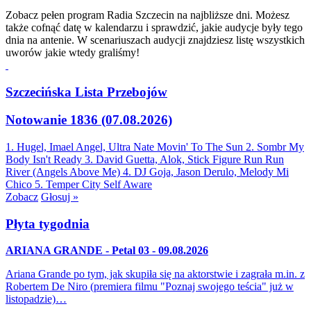
Zobacz pełen program Radia Szczecin na najbliższe dni. Możesz
także cofnąć datę w kalendarzu i sprawdzić, jakie audycje były tego
dnia na antenie. W scenariuszach audycji znajdziesz listę wszystkich
uworów jakie wtedy graliśmy!
Szczecińska Lista Przebojów
Notowanie 1836 (07.08.2026)
1. Hugel, Imael Angel, Ultra Nate
Movin' To The Sun
2. Sombr
My
Body Isn't Ready
3. David Guetta, Alok, Stick Figure
Run Run
River (Angels Above Me)
4. DJ Goja, Jason Derulo, Melody
Mi
Chico
5. Temper City
Self Aware
Zobacz
Głosuj »
Płyta tygodnia
ARIANA GRANDE - Petal 03 - 09.08.2026
Ariana Grande po tym, jak skupiła się na aktorstwie i zagrała m.in. z
Robertem De Niro (premiera filmu "Poznaj swojego teścia" już w
listopadzie)…