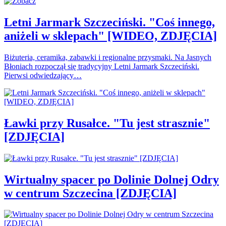
Letni Jarmark Szczeciński. "Coś innego,
aniżeli w sklepach" [WIDEO, ZDJĘCIA]
Biżuteria, ceramika, zabawki i regionalne przysmaki. Na Jasnych
Błoniach rozpoczął się tradycyjny Letni Jarmark Szczeciński.
Pierwsi odwiedzający…
Ławki przy Rusałce. "Tu jest strasznie"
[ZDJĘCIA]
Wirtualny spacer po Dolinie Dolnej Odry
w centrum Szczecina [ZDJĘCIA]