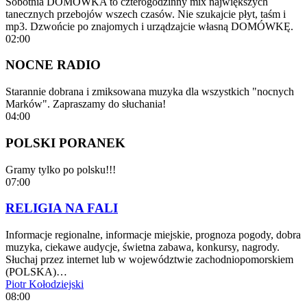
Sobotnia DOMÓWKA to czterogodzinny mix największych
tanecznych przebojów wszech czasów. Nie szukajcie płyt, taśm i
mp3. Dzwońcie po znajomych i urządzajcie własną DOMÓWKĘ.
02:00
NOCNE RADIO
Starannie dobrana i zmiksowana muzyka dla wszystkich "nocnych
Marków". Zapraszamy do słuchania!
04:00
POLSKI PORANEK
Gramy tylko po polsku!!!
07:00
RELIGIA NA FALI
Informacje regionalne, informacje miejskie, prognoza pogody, dobra
muzyka, ciekawe audycje, świetna zabawa, konkursy, nagrody.
Słuchaj przez internet lub w województwie zachodniopomorskiem
(POLSKA)…
Piotr Kołodziejski
08:00