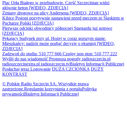
Plac Orła Białego w przebudowie. Część Szczecinian widzi
głównie beton [WIDEO, ZDJĘCIA]
Zmiany drogowe na ulicy Andersena [WIDEO, ZDJĘCIA]
Kibice Pogoni pozytywnie nastawieni przed meczem ze Śląskiem w
Pucharze Polski [ZDJĘCIA]
Pierwsze odcinki obwodnicy północnej Stargardu już gotowe
[ZDJĘCIA]
Pękający budynek przy ul. Hożej w coraz gorszym stanie.
Mieszkańcy: nadzór może podjąć decyzję o eksmisji [WIDEO,
ZDJĘCIA]
Zadzwoń do studia: 510 777 666
Czujny non stop: 510 777 222
Wyślij do nas wiadomość
Prognoza pogody
radioszczecin.pl
radioszczecinextra.pl
radioszczecin.tv
Biuletyn Informacji Publicznej
Posłuchaj teraz
Logowanie
DUŻA CZCIONKA
DUŻY
KONTRAST
© Polskie Radio Szczecin SA. Wszystkie prawa
zastrzeżone.
Regulamin korzystania z portalu
Polityka
prywatności
Biuletyn Informacji Publicznej