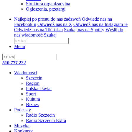
Struktura organizacyjna
Ogłoszenia, przetargi
Najlepiej po prostu do nas zadzwoń
Odwiedź nas na
Facebook-u
Odwiedź nas na X
Odwiedź nas na Instagram-ie
Odwiedź nas na TikTok-u
Szukaj nas na Spotify
Wyślij do
nas wiadomość
Szukaj
Menu
510 777 222
Wiadomości
Szczecin
Region
Polska i świat
Sport
Kultura
Biznes
Podcasty
Radio Szczecin
Radio Szczecin Extra
Muzyka
Konkursy