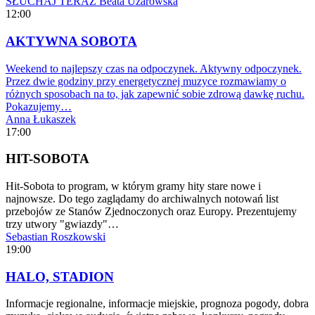
SŁUCHAJ TERAZ
Beata Użarowska
12:00
AKTYWNA SOBOTA
Weekend to najlepszy czas na odpoczynek. Aktywny odpoczynek.
Przez dwie godziny przy energetycznej muzyce rozmawiamy o
różnych sposobach na to, jak zapewnić sobie zdrową dawkę ruchu.
Pokazujemy…
Anna Łukaszek
17:00
HIT-SOBOTA
Hit-Sobota to program, w którym gramy hity stare nowe i
najnowsze. Do tego zaglądamy do archiwalnych notowań list
przebojów ze Stanów Zjednoczonych oraz Europy. Prezentujemy
trzy utwory "gwiazdy"…
Sebastian Roszkowski
19:00
HALO, STADION
Informacje regionalne, informacje miejskie, prognoza pogody, dobra