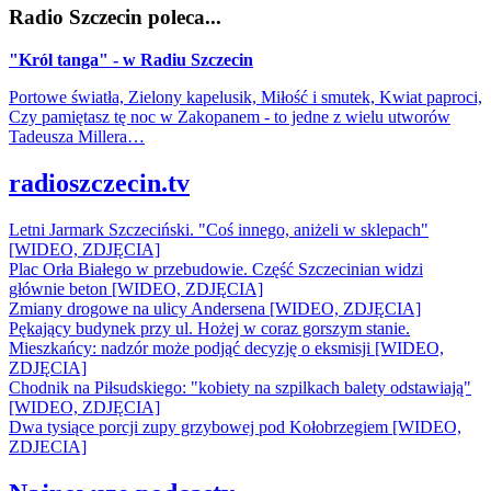
Radio Szczecin poleca...
"Król tanga" - w Radiu Szczecin
Portowe światła, Zielony kapelusik, Miłość i smutek, Kwiat paproci,
Czy pamiętasz tę noc w Zakopanem - to jedne z wielu utworów
Tadeusza Millera…
radioszczecin.tv
Letni Jarmark Szczeciński. "Coś innego, aniżeli w sklepach"
[WIDEO, ZDJĘCIA]
Plac Orła Białego w przebudowie. Część Szczecinian widzi
głównie beton [WIDEO, ZDJĘCIA]
Zmiany drogowe na ulicy Andersena [WIDEO, ZDJĘCIA]
Pękający budynek przy ul. Hożej w coraz gorszym stanie.
Mieszkańcy: nadzór może podjąć decyzję o eksmisji [WIDEO,
ZDJĘCIA]
Chodnik na Piłsudskiego: "kobiety na szpilkach balety odstawiają"
[WIDEO, ZDJĘCIA]
Dwa tysiące porcji zupy grzybowej pod Kołobrzegiem [WIDEO,
ZDJECIA]