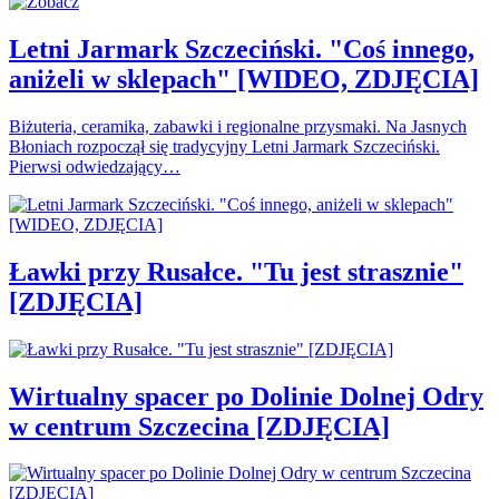
Letni Jarmark Szczeciński. "Coś innego,
aniżeli w sklepach" [WIDEO, ZDJĘCIA]
Biżuteria, ceramika, zabawki i regionalne przysmaki. Na Jasnych
Błoniach rozpoczął się tradycyjny Letni Jarmark Szczeciński.
Pierwsi odwiedzający…
Ławki przy Rusałce. "Tu jest strasznie"
[ZDJĘCIA]
Wirtualny spacer po Dolinie Dolnej Odry
w centrum Szczecina [ZDJĘCIA]