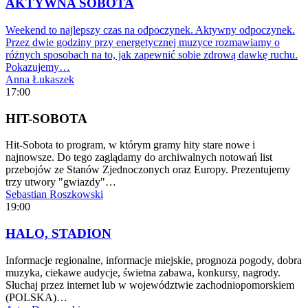
AKTYWNA SOBOTA
Weekend to najlepszy czas na odpoczynek. Aktywny odpoczynek.
Przez dwie godziny przy energetycznej muzyce rozmawiamy o
różnych sposobach na to, jak zapewnić sobie zdrową dawkę ruchu.
Pokazujemy…
Anna Łukaszek
17:00
HIT-SOBOTA
Hit-Sobota to program, w którym gramy hity stare nowe i
najnowsze. Do tego zaglądamy do archiwalnych notowań list
przebojów ze Stanów Zjednoczonych oraz Europy. Prezentujemy
trzy utwory "gwiazdy"…
Sebastian Roszkowski
19:00
HALO, STADION
Informacje regionalne, informacje miejskie, prognoza pogody, dobra
muzyka, ciekawe audycje, świetna zabawa, konkursy, nagrody.
Słuchaj przez internet lub w województwie zachodniopomorskiem
(POLSKA)…