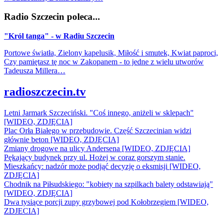
Radio Szczecin poleca...
"Król tanga" - w Radiu Szczecin
Portowe światła, Zielony kapelusik, Miłość i smutek, Kwiat paproci,
Czy pamiętasz tę noc w Zakopanem - to jedne z wielu utworów
Tadeusza Millera…
radioszczecin.tv
Letni Jarmark Szczeciński. "Coś innego, aniżeli w sklepach"
[WIDEO, ZDJĘCIA]
Plac Orła Białego w przebudowie. Część Szczecinian widzi
głównie beton [WIDEO, ZDJĘCIA]
Zmiany drogowe na ulicy Andersena [WIDEO, ZDJĘCIA]
Pękający budynek przy ul. Hożej w coraz gorszym stanie.
Mieszkańcy: nadzór może podjąć decyzję o eksmisji [WIDEO,
ZDJĘCIA]
Chodnik na Piłsudskiego: "kobiety na szpilkach balety odstawiają"
[WIDEO, ZDJĘCIA]
Dwa tysiące porcji zupy grzybowej pod Kołobrzegiem [WIDEO,
ZDJECIA]