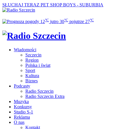
SŁUCHAJ TERAZ
PET SHOP BOYS - SUBURBIA
°C
°C
°C
12
jutro
30
pojutrze
27
Wiadomości
Szczecin
Region
Polska i świat
Sport
Kultura
Biznes
Podcasty
Radio Szczecin
Radio Szczecin Extra
Muzyka
Konkursy
Studio S-1
Reklama
O nas
Kontakt