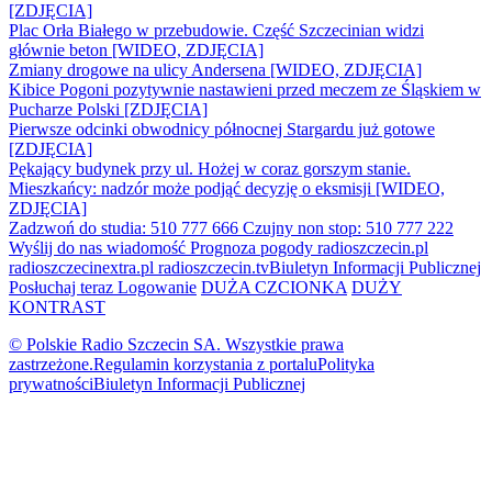
[ZDJĘCIA]
Plac Orła Białego w przebudowie. Część Szczecinian widzi
głównie beton [WIDEO, ZDJĘCIA]
Zmiany drogowe na ulicy Andersena [WIDEO, ZDJĘCIA]
Kibice Pogoni pozytywnie nastawieni przed meczem ze Śląskiem w
Pucharze Polski [ZDJĘCIA]
Pierwsze odcinki obwodnicy północnej Stargardu już gotowe
[ZDJĘCIA]
Pękający budynek przy ul. Hożej w coraz gorszym stanie.
Mieszkańcy: nadzór może podjąć decyzję o eksmisji [WIDEO,
ZDJĘCIA]
Zadzwoń do studia: 510 777 666
Czujny non stop: 510 777 222
Wyślij do nas wiadomość
Prognoza pogody
radioszczecin.pl
radioszczecinextra.pl
radioszczecin.tv
Biuletyn Informacji Publicznej
Posłuchaj teraz
Logowanie
DUŻA CZCIONKA
DUŻY
KONTRAST
© Polskie Radio Szczecin SA. Wszystkie prawa
zastrzeżone.
Regulamin korzystania z portalu
Polityka
prywatności
Biuletyn Informacji Publicznej