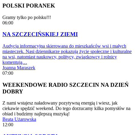
POLSKI PORANEK
Gramy tylko po polsku!!!
06:00
NA SZCZECIŃSKIEJ ZIEMI
Audycja informacyjna skierowana do mieszkańców wsi i małych
miasteczek. Nasi dziennikarze pokazują życie społeczne i kulturalne
na wsi, natomiast naukowcy, politycy, związkowcy i rolnicy
komentują…
Joanna Maraszek
07:00
WEEKENDOWE RADIO SZCZECIN NA DZIEŃ
DOBRY
Z nami wstajesz naładowany pozytywną energią i wiesz, jak
ciekawie spędzić weekend. Do tego dorzucamy kilka pomysłów na
obiad i budzimy najlepszą muzyką!
Beata Użarowska
12:00