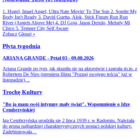
1. Hugel, Imael Angel, Ultra Nate
Movin' To The Sun
2. Sombr
My
Body Isn't Ready
3. David Guetta, Alok, Stick Figure
Run Run
River (Angels Above Me)
4. DJ Goja, Jason Derulo, Melody
Mi
Chico
5. Temper City
Self Aware
Zobacz
Głosuj »
Płyta tygodnia
ARIANA GRANDE - Petal 03 - 09.08.2026
Ariana Grande po tym, jak skupiła się na aktorstwie i zagrała m.in. z
Robertem De Niro (premiera filmu "Poznaj swojego teścia" już w
listopadzie)…
Trochę Kultury
"Bo ja mam swój intymny mały świat". Wspomnienie o Idze
Cembrzyńskiej
Iga Cembrzyńska urodziła się 2 lipca 1939 r. w Radomiu. Należała
do grona najbardziej charakterystycznych postaci polskiej kultury.
Zadebiutowała…