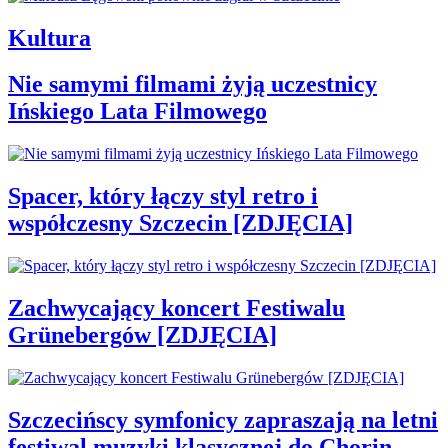
Kultura
Nie samymi filmami żyją uczestnicy
Ińskiego Lata Filmowego
Spacer, który łączy styl retro i
współczesny Szczecin [ZDJĘCIA]
Zachwycający koncert Festiwalu
Grünebergów [ZDJĘCIA]
Szczecińscy symfonicy zapraszają na letni
festiwal muzyki klasycznej do Chorin