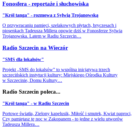
Fonosfera - reportaże i słuchowiska
"Król tanga" - rozmowa z Sylwią Trojanowską
O przywracaniu pamięci, szelakowych płytach, bryczesach i
piosenkach Tadeusza Millera opowie dziś w Fonosferze Sylwia
Trojanowska. Latem w Radiu Szczecin…
Radio Szczecin na Wieczór
"SMS dla lokalsów"
Projekt „SMS do lokalsów” to wspólna inicjatywa trzech
szczecińskich instytucji kultury: Miejskiego Ośrodka Kultury
w Szczecinie, Domu Kultury…
Radio Szczecin poleca...
"Król tanga" - w Radiu Szczecin
Portowe światła, Zielony kapelusik, Miłość i smutek, Kwiat paproci,
Czy pamiętasz tę noc w Zakopanem - to jedne z wielu utworów
Tadeusza Millera…