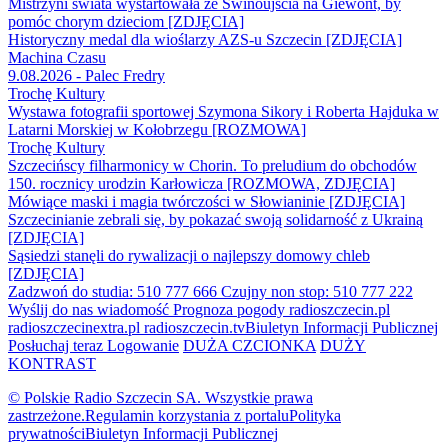
Mistrzyni świata wystartowała ze Świnoujścia na Giewont, by
pomóc chorym dzieciom [ZDJĘCIA]
Historyczny medal dla wioślarzy AZS-u Szczecin [ZDJĘCIA]
Machina Czasu
9.08.2026 - Palec Fredry
Trochę Kultury
Wystawa fotografii sportowej Szymona Sikory i Roberta Hajduka w
Latarni Morskiej w Kołobrzegu [ROZMOWA]
Trochę Kultury
Szczecińscy filharmonicy w Chorin. To preludium do obchodów
150. rocznicy urodzin Karłowicza [ROZMOWA, ZDJĘCIA]
Mówiące maski i magia twórczości w Słowianinie [ZDJĘCIA]
Szczecinianie zebrali się, by pokazać swoją solidarność z Ukrainą
[ZDJĘCIA]
Sąsiedzi stanęli do rywalizacji o najlepszy domowy chleb
[ZDJĘCIA]
Zadzwoń do studia: 510 777 666
Czujny non stop: 510 777 222
Wyślij do nas wiadomość
Prognoza pogody
radioszczecin.pl
radioszczecinextra.pl
radioszczecin.tv
Biuletyn Informacji Publicznej
Posłuchaj teraz
Logowanie
DUŻA CZCIONKA
DUŻY
KONTRAST
© Polskie Radio Szczecin SA. Wszystkie prawa
zastrzeżone.
Regulamin korzystania z portalu
Polityka
prywatności
Biuletyn Informacji Publicznej