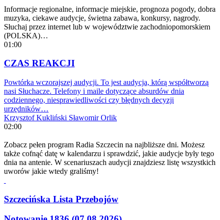
Informacje regionalne, informacje miejskie, prognoza pogody, dobra
muzyka, ciekawe audycje, świetna zabawa, konkursy, nagrody.
Słuchaj przez internet lub w województwie zachodniopomorskiem
(POLSKA)…
01:00
CZAS REAKCJI
Powtórka wczorajszej audycji. To jest audycja, którą współtworzą
nasi Słuchacze. Telefony i maile dotyczące absurdów dnia
codziennego, niesprawiedliwości czy błędnych decyzji
urzędników…
Krzysztof Kukliński
Sławomir Orlik
02:00
Zobacz pełen program Radia Szczecin na najbliższe dni. Możesz
także cofnąć datę w kalendarzu i sprawdzić, jakie audycje były tego
dnia na antenie. W scenariuszach audycji znajdziesz listę wszystkich
uworów jakie wtedy graliśmy!
Szczecińska Lista Przebojów
Notowanie 1836 (07.08.2026)