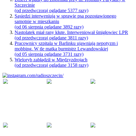
Szczecinie
(od przedwczoraj oglądane 5377 razy)
Sąsiedzi interweniują w sprawie psa pozostawionego
samotnie w mieszkaniu
(od 06 sierpnia oglądane 3892 razy)
Nastolatek miał rany kłute. Interweniował śmigłowiec LPR
(od przedwczoraj oglądane 3811 razy)
Pracownicy szpitala w Barlinku ujawniają nepotyzm i
mobbing. W tle matka burmistrz Lewandowskiej
(od 05 sierpnia oglądane 3731 razy)
Wieloryb zabłądził w Międzyzdrojach
(od przedwczoraj oglądane 3158 razy)