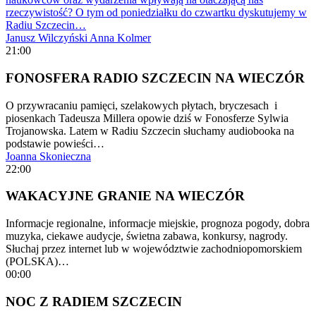
rzeczywistość? O tym od poniedziałku do czwartku dyskutujemy w
Radiu Szczecin…
Janusz Wilczyński
Anna Kolmer
21:00
FONOSFERA RADIO SZCZECIN NA WIECZÓR
O przywracaniu pamięci, szelakowych płytach, bryczesach i
piosenkach Tadeusza Millera opowie dziś w Fonosferze Sylwia
Trojanowska. Latem w Radiu Szczecin słuchamy audiobooka na
podstawie powieści…
Joanna Skonieczna
22:00
WAKACYJNE GRANIE NA WIECZÓR
Informacje regionalne, informacje miejskie, prognoza pogody, dobra
muzyka, ciekawe audycje, świetna zabawa, konkursy, nagrody.
Słuchaj przez internet lub w województwie zachodniopomorskiem
(POLSKA)…
00:00
NOC Z RADIEM SZCZECIN