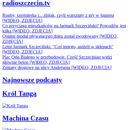
radioszczecin.tv
Rugby, szermierka i... zbijak, czyli warsztaty z gry w juggera
[WIDEO, ZDJĘCIA]
Co przyciąga mieszkańców na Jarmark Szczeciński? Powodów jest
kilka [WIDEO, ZDJĘCIA]
Ostatni moduł pływającego doku został zwodowany [WIDEO,
ZDJĘCIA]
Letni Jarmark Szczeciński. "Coś innego, aniżeli w sklepach"
[WIDEO, ZDJĘCIA]
Plac Orła Białego w przebudowie. Część Szczecinian widzi
głównie beton [WIDEO, ZDJĘCIA]
Zmiany drogowe na ulicy Andersena [WIDEO, ZDJĘCIA]
Najnowsze podcasty
Król Tanga
Machina Czasu