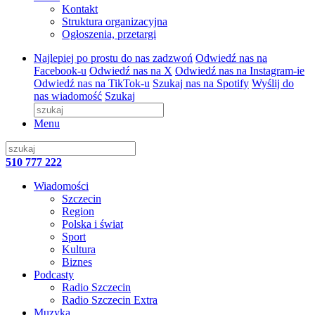
Kontakt
Struktura organizacyjna
Ogłoszenia, przetargi
Najlepiej po prostu do nas zadzwoń
Odwiedź nas na
Facebook-u
Odwiedź nas na X
Odwiedź nas na Instagram-ie
Odwiedź nas na TikTok-u
Szukaj nas na Spotify
Wyślij do
nas wiadomość
Szukaj
Menu
510 777 222
Wiadomości
Szczecin
Region
Polska i świat
Sport
Kultura
Biznes
Podcasty
Radio Szczecin
Radio Szczecin Extra
Muzyka