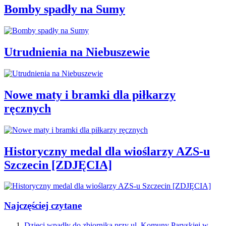
Bomby spadły na Sumy
Utrudnienia na Niebuszewie
Nowe maty i bramki dla piłkarzy
ręcznych
Historyczny medal dla wioślarzy AZS-u
Szczecin [ZDJĘCIA]
Najczęściej czytane
Dzieci wpadły do zbiornika przy ul. Komuny Paryskiej w