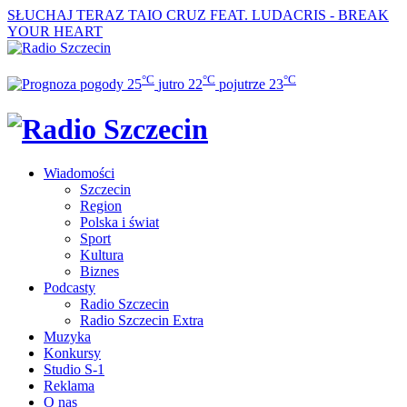
SŁUCHAJ TERAZ
TAIO CRUZ FEAT. LUDACRIS - BREAK
YOUR HEART
°C
°C
°C
25
jutro
22
pojutrze
23
Wiadomości
Szczecin
Region
Polska i świat
Sport
Kultura
Biznes
Podcasty
Radio Szczecin
Radio Szczecin Extra
Muzyka
Konkursy
Studio S-1
Reklama
O nas