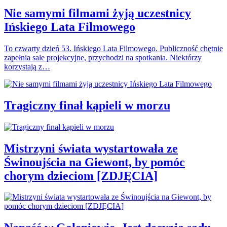
Nie samymi filmami żyją uczestnicy
Ińskiego Lata Filmowego
To czwarty dzień 53. Ińskiego Lata Filmowego. Publiczność chętnie
zapełnia sale projekcyjne, przychodzi na spotkania. Niektórzy
korzystają z…
Tragiczny finał kąpieli w morzu
Mistrzyni świata wystartowała ze
Świnoujścia na Giewont, by pomóc
chorym dzieciom [ZDJĘCIA]