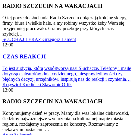
RADIO SZCZECIN NA WAKACJACH
O tej porze do słuchania Radia Szczecin dołączają kolejne sklepy,
firmy, biura i wielkie hale, a my robimy wszystko żeby Wam się
przyjemniej pracowało. Gramy przeboje przy których czas
szybciej…
SŁUCHAJ TERAZ
Grzegorz Lament
12:00
CZAS REAKCJI
To jest audycja, którą współtworzą nasi Słuchacze. Telefony i maile
dotyczące absurdów dnia codziennego, niesprawiedliwości czy
błędnych decyzji urzędników, inspirują nas do reakcji i czynienia…
Krzysztof Kukliński
Sławomir Orlik
13:00
RADIO SZCZECIN NA WAKACJACH
Kontynuujemy dzień w pracy. Mamy dla was lokalne ciekawostki,
śledzimy najważniejsze wydarzenia na kulturalnej mapie miasta i
regionu, rozdajemy zaproszenia na koncerty. Rozmawiamy z
ciekawymi postaciami…
Anna Łukaszek