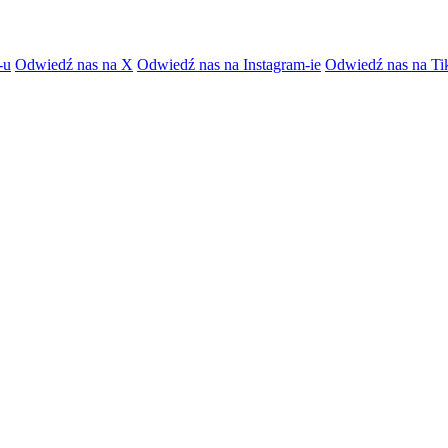
-u
Odwiedź nas na X
Odwiedź nas na Instagram-ie
Odwiedź nas na Ti