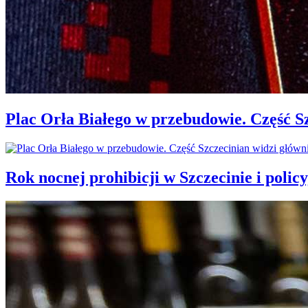
Plac Orła Białego w przebudowie. Część 
Rok nocnej prohibicji w Szczecinie i policy