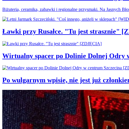
Biżuteria, ceramika, zabawki i regionalne przysmaki. Na Jasnych Bł
Ławki przy Rusałce. "Tu jest strasznie" 
Wirtualny spacer po Dolinie Dolnej Odry
Po wulgarnym wpisie, nie jest już członki