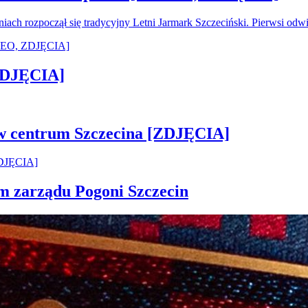
oniach rozpoczął się tradycyjny Letni Jarmark Szczeciński. Pierwsi od
[ZDJĘCIA]
 w centrum Szczecina [ZDJĘCIA]
em zarządu Pogoni Szczecin