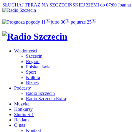
SŁUCHAJ TERAZ
NA SZCZECIŃSKIEJ ZIEMI do 07:00
Joanna
°C
°C
°C
11
jutro
30
pojutrze
25
Wiadomości
Szczecin
Region
Polska i świat
Sport
Kultura
Biznes
Podcasty
Radio Szczecin
Radio Szczecin Extra
Muzyka
Konkursy
Studio S-1
Reklama
O nas
Kontakt