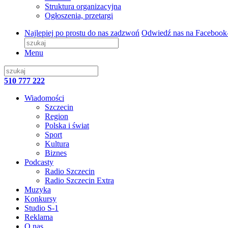
Struktura organizacyjna
Ogłoszenia, przetargi
Najlepiej po prostu do nas zadzwoń
Odwiedź nas na Facebook
Menu
510 777 222
Wiadomości
Szczecin
Region
Polska i świat
Sport
Kultura
Biznes
Podcasty
Radio Szczecin
Radio Szczecin Extra
Muzyka
Konkursy
Studio S-1
Reklama
O nas