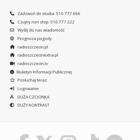
Zadzwoń do studia: 510 777 666
Czujny non stop: 510 777 222
Wyślij do nas wiadomość
Prognoza pogody
radioszczecin.pl
radioszczecinextra.pl
radioszczecin.tv
Biuletyn Informacji Publicznej
Posłuchaj teraz
Logowanie
DUŻA CZCIONKA
DUŻY KONTRAST