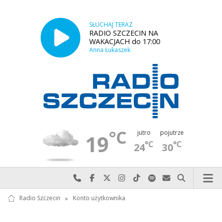
SŁUCHAJ TERAZ
RADIO SZCZECIN NA
WAKACJACH do 17:00
Anna Łukaszek
°C
jutro
pojutrze
19
°C
°C
24
30
Najlepiej po prostu do nas zadzwoń
Odwiedź nas na Facebook-u
Odwiedź nas na X
Odwiedź nas na Instagram-ie
Odwiedź nas na TikTok-u
Szukaj nas na Spotify
Wyślij do nas w
Szukaj
Radio Szczecin
»
Konto użytkownika