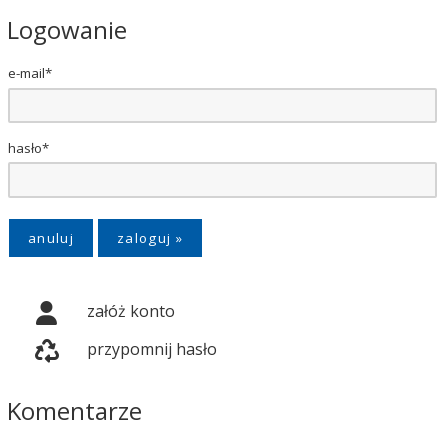
Logowanie
e-mail*
hasło*
anuluj
załóż konto
przypomnij hasło
Komentarze