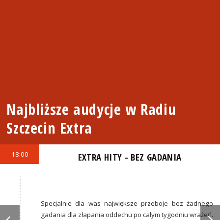
Najbliższe audycje w Radiu
Szczecin Extra
18:00
EXTRA HITY - BEZ GADANIA
Specjalnie dla was największe przeboje bez żadnego
gadania dla złapania oddechu po całym tygodniu wrażeń.