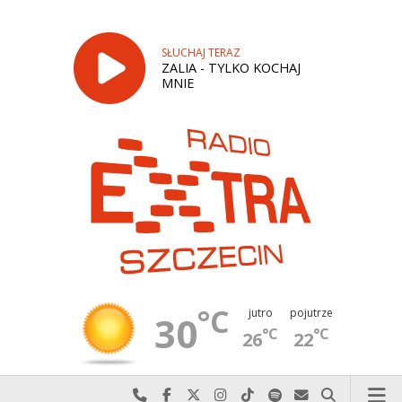
SŁUCHAJ TERAZ
ZALIA - TYLKO KOCHAJ
MNIE
°C
jutro
pojutrze
30
°C
°C
26
22
Najlepiej po prostu do nas zadzwoń
Odwiedź nas na Facebook-u
Odwiedź nas na X
Odwiedź nas na Instagram-ie
Odwiedź nas na TikTok-u
Szukaj nas na Spotify
Wyślij do nas w
Szukaj