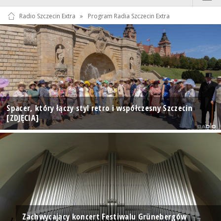
Radio Szczecin Extra
»
Program Radia Szczecin Extra
Spacer, który łączy styl retro i współczesny Szczecin
[ZDJĘCIA]
Zachwycający koncert Festiwalu Grünebergów