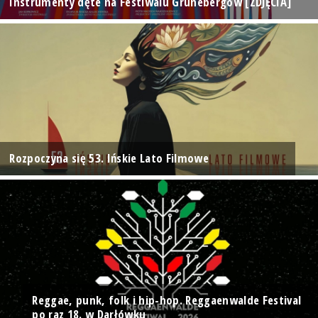
Instrumenty dęte na Festiwalu Grünebergów [ZDJĘCIA]
Rozpoczyna się 53. Ińskie Lato Filmowe
Reggae, punk, folk i hip-hop. Reggaenwalde Festival
po raz 18. w Darłówku