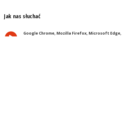
Jak nas słuchać
Google Chrome, Mozilla Firefox, Microsoft Edge,
Safari, Opera
Słuchaj w ulubionej przeglądarce. Poleć znajomym :)
Winamp
Słuchaj w MP3 (stereo, 128 kb/s, 44.1kHz) lub w AAC+
(stereo, 128 kb/s, 44.1kHz)
Telefon lub tablet z Androidem
Pobierz aplikację Radia Szczecin Extra
z Google Play
iPad, iPhone, iPod
Pobierz aplikację Radia Szczecin
z AppStore
Odbiornik DAB+