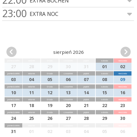
EXTRA BOCHEN
23:00
EXTRA NOC
sierpień 2026
poniedziałek
wtorek
środa
czwartek
piątek
sobota
niedziela
27
28
29
30
31
01
02
poniedziałek
wtorek
środa
czwartek
piątek
sobota
niedziela
03
04
05
06
07
08
09
poniedziałek
wtorek
środa
czwartek
piątek
sobota
niedziela
10
11
12
13
14
15
16
poniedziałek
wtorek
środa
czwartek
piątek
sobota
niedziela
17
18
19
20
21
22
23
poniedziałek
wtorek
środa
czwartek
piątek
sobota
niedziela
24
25
26
27
28
29
30
poniedziałek
wtorek
środa
czwartek
piątek
sobota
niedziela
31
01
02
03
04
05
06