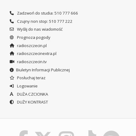
Zadzwoń do studia: 510 777 666
Czujny non stop: 510 777 222
Wyślij do nas wiadomość
Prognoza pogody
radioszczecin.pl
radioszczecinextra.pl
radioszczecin.tv
Biuletyn Informacji Publicznej
Posłuchaj teraz
Logowanie
DUŻA CZCIONKA
DUŻY KONTRAST