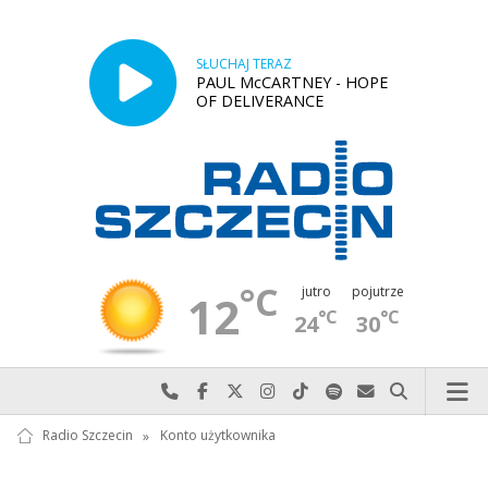
SŁUCHAJ TERAZ
PAUL McCARTNEY - HOPE
OF DELIVERANCE
°C
jutro
pojutrze
12
°C
°C
24
30
Najlepiej po prostu do nas zadzwoń
Odwiedź nas na Facebook-u
Odwiedź nas na X
Odwiedź nas na Instagram-ie
Odwiedź nas na TikTok-u
Szukaj nas na Spotify
Wyślij do nas w
Szukaj
Radio Szczecin
»
Konto użytkownika