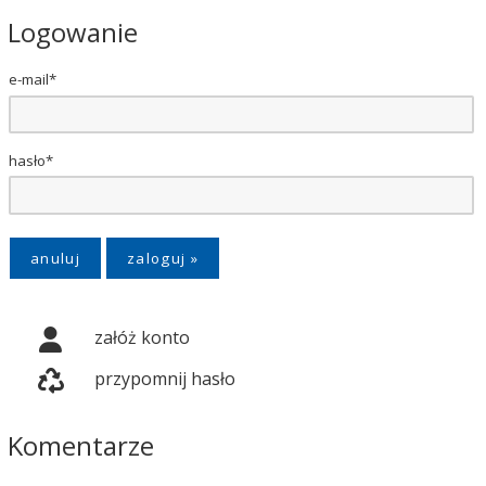
Logowanie
e-mail*
hasło*
anuluj
załóż konto
przypomnij hasło
Komentarze