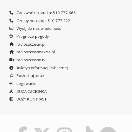
Zadzwoń do studia: 510 777 666
Czujny non stop: 510 777 222
Wyślij do nas wiadomość
Prognoza pogody
radioszczecin.pl
radioszczecinextra.pl
radioszczecin.tv
Biuletyn Informacji Publicznej
Posłuchaj teraz
Logowanie
DUŻA CZCIONKA
DUŻY KONTRAST