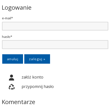
Logowanie
e-mail*
hasło*
anuluj
załóż konto
przypomnij hasło
Komentarze