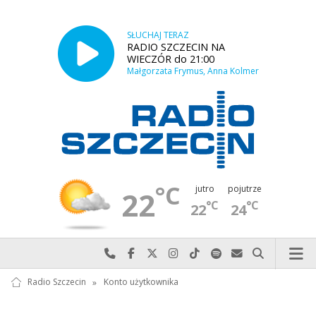
SŁUCHAJ TERAZ
RADIO SZCZECIN NA
WIECZÓR do 21:00
Małgorzata Frymus, Anna Kolmer
°C
jutro
pojutrze
22
°C
°C
22
24
Najlepiej po prostu do nas zadzwoń
Odwiedź nas na Facebook-u
Odwiedź nas na X
Odwiedź nas na Instagram-ie
Odwiedź nas na TikTok-u
Szukaj nas na Spotify
Wyślij do nas w
Szukaj
Radio Szczecin
»
Konto użytkownika