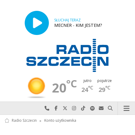
SŁUCHAJ TERAZ
MECNER - KIM JESTEM?
°C
jutro
pojutrze
20
°C
°C
24
29
Najlepiej po prostu do nas zadzwoń
Odwiedź nas na Facebook-u
Odwiedź nas na X
Odwiedź nas na Instagram-ie
Odwiedź nas na TikTok-u
Szukaj nas na Spotify
Wyślij do nas w
Szukaj
Radio Szczecin
»
Konto użytkownika