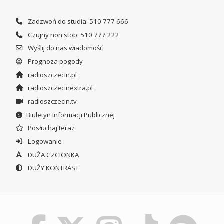
Zadzwoń do studia: 510 777 666
Czujny non stop: 510 777 222
Wyślij do nas wiadomość
Prognoza pogody
radioszczecin.pl
radioszczecinextra.pl
radioszczecin.tv
Biuletyn Informacji Publicznej
Posłuchaj teraz
Logowanie
DUŻA CZCIONKA
DUŻY KONTRAST