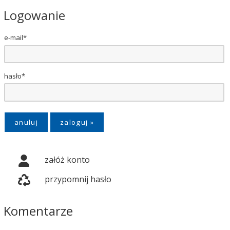
Logowanie
e-mail*
hasło*
anuluj
załóż konto
przypomnij hasło
Komentarze