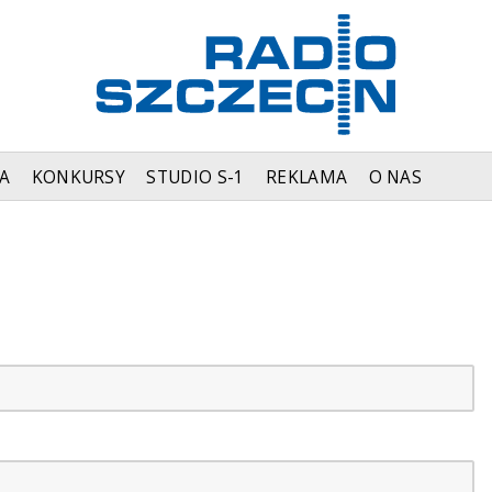
A
KONKURSY
STUDIO S-1
REKLAMA
O NAS