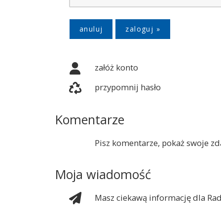
anuluj
załóż konto
przypomnij hasło
Komentarze
Pisz komentarze, pokaż swoje zda
Moja wiadomość
Masz ciekawą informację dla Rad