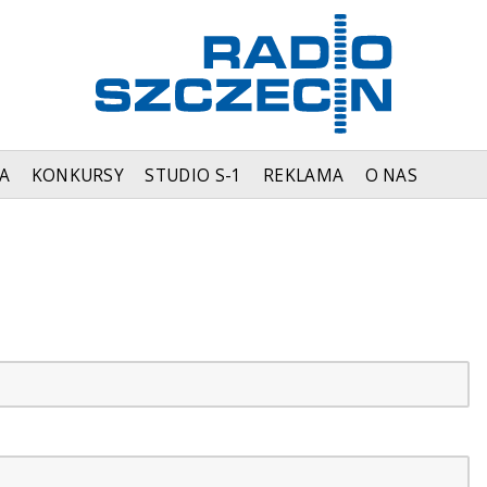
A
KONKURSY
STUDIO S-1
REKLAMA
O NAS