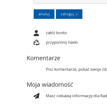
anuluj
załóż konto
przypomnij hasło
Komentarze
Pisz komentarze, pokaż swoje zda
Moja wiadomość
Masz ciekawą informację dla Rad