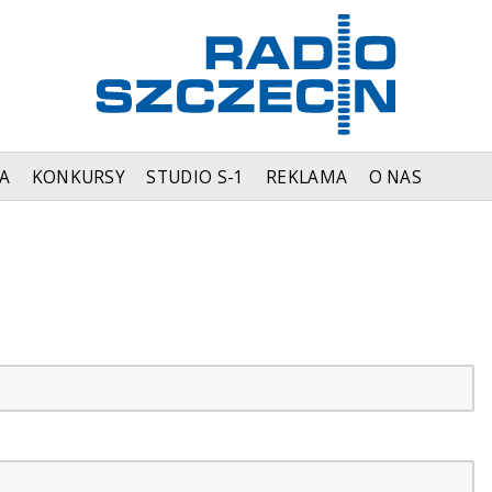
A
KONKURSY
STUDIO S-1
REKLAMA
O NAS