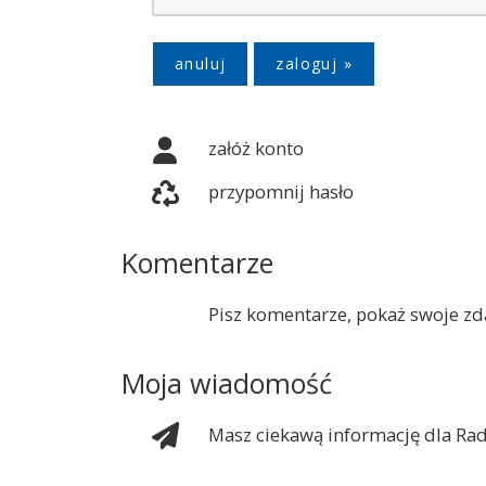
anuluj
załóż konto
przypomnij hasło
Komentarze
Pisz komentarze, pokaż swoje zda
Moja wiadomość
Masz ciekawą informację dla Rad