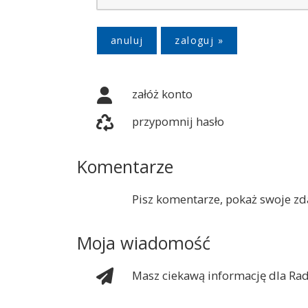
anuluj
załóż konto
przypomnij hasło
Komentarze
Pisz komentarze, pokaż swoje zda
Moja wiadomość
Masz ciekawą informację dla Rad