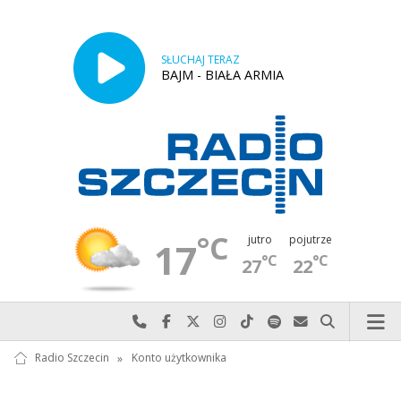
SŁUCHAJ TERAZ
BAJM - BIAŁA ARMIA
°C
jutro
pojutrze
17
°C
°C
27
22
Najlepiej po prostu do nas zadzwoń
Odwiedź nas na Facebook-u
Odwiedź nas na X
Odwiedź nas na Instagram-ie
Odwiedź nas na TikTok-u
Szukaj nas na Spotify
Wyślij do nas w
Szukaj
Radio Szczecin
»
Konto użytkownika