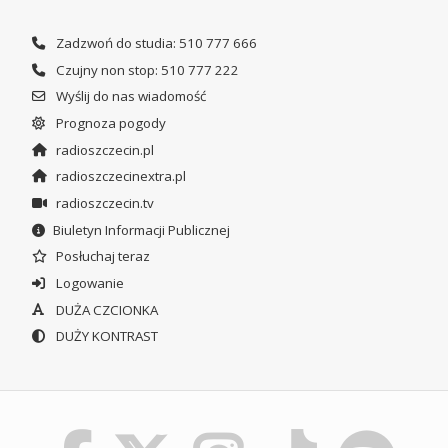
Zadzwoń do studia: 510 777 666
Czujny non stop: 510 777 222
Wyślij do nas wiadomość
Prognoza pogody
radioszczecin.pl
radioszczecinextra.pl
radioszczecin.tv
Biuletyn Informacji Publicznej
Posłuchaj teraz
Logowanie
DUŻA CZCIONKA
DUŻY KONTRAST