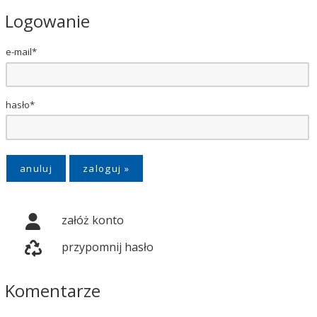
Logowanie
e-mail*
hasło*
anuluj
załóż konto
przypomnij hasło
Komentarze