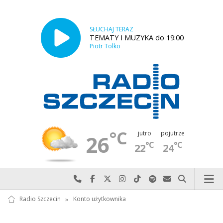
SŁUCHAJ TERAZ
TEMATY I MUZYKA do 19:00
Piotr Tolko
°C
jutro
pojutrze
26
°C
°C
22
24
Najlepiej po prostu do nas zadzwoń
Odwiedź nas na Facebook-u
Odwiedź nas na X
Odwiedź nas na Instagram-ie
Odwiedź nas na TikTok-u
Szukaj nas na Spotify
Wyślij do nas w
Szukaj
Radio Szczecin
»
Konto użytkownika