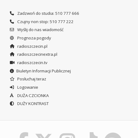
Zadzwoń do studia: 510 777 666
Czujny non stop: 510 777 222
Wyślij do nas wiadomość
Prognoza pogody
radioszczecin.pl
radioszczecinextra.pl
radioszczecin.tv
Biuletyn Informacji Publicznej
Posłuchaj teraz
Logowanie
DUŻA CZCIONKA
DUŻY KONTRAST