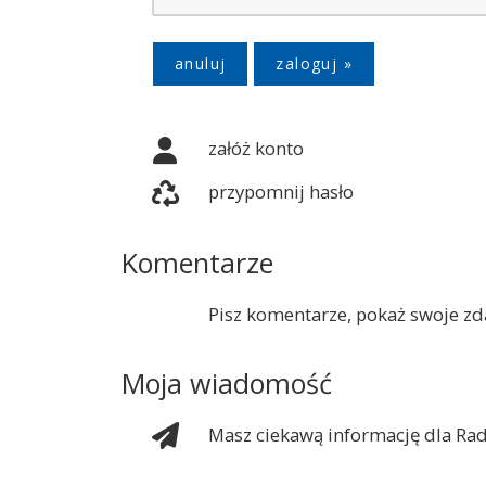
anuluj
załóż konto
przypomnij hasło
Komentarze
Pisz komentarze, pokaż swoje zda
Moja wiadomość
Masz ciekawą informację dla Rad