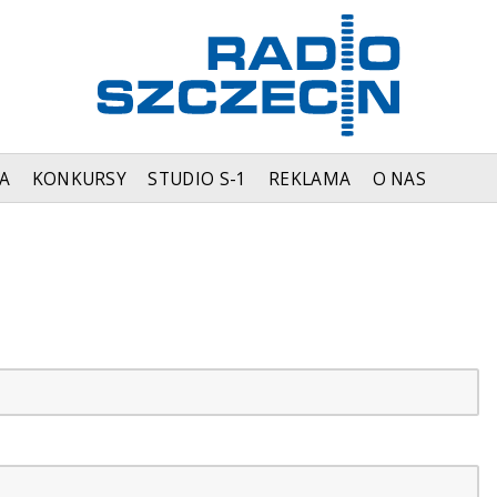
A
KONKURSY
STUDIO S-1
REKLAMA
O NAS